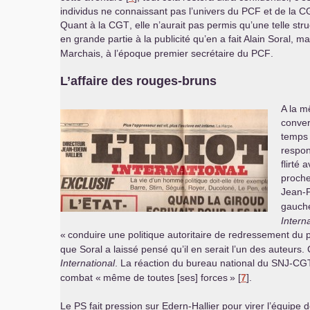
individus ne connaissant pas l’univers du
PCF
et de la
C
Quant à la
CGT
, elle n’aurait pas permis qu’une telle s
en grande partie à la publicité qu’en a fait Alain Soral,
Marchais, à l’époque premier secrétaire du
PCF
.
L’affaire des rouges-bruns
A la m
conver
temps 
respon
flirté
proch
Jean-P
gauche
Intern
«
conduire une politique autoritaire de redressement du 
que Soral a laissé pensé qu’il en serait l’un des auteur
International
. La réaction du bureau national du
SNJ
-
CG
combat «
même de toutes [ses] forces
»
[
7
]
.
Le
PS
fait pression sur Edern-Hallier pour virer l’équipe de