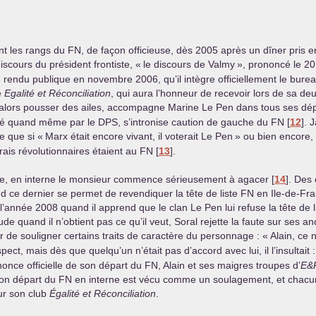
oint les rangs du
FN
, de façon officieuse, dès 2005 après un dîner pris
iscours du président frontiste, «
le discours de Valmy
», prononcé le 20
N
rendu publique en novembre 2006, qu’il intègre officiellement le burea
e
Egalité et Réconciliation
, qui aura l’honneur de recevoir lors de sa de
 alors pousser des ailes, accompagne Marine Le Pen dans tous ses dép
égé quand même par le
DPS
, s’intronise caution de gauche du
FN
[
12
]
. 
e que si «
Marx était encore vivant, il voterait Le Pen
» ou bien encore,
vrais révolutionnaires étaient au
FN
[
13
]
.
ue, en interne le monsieur commence sérieusement à agacer
[
14
]
. Des
and ce dernier se permet de revendiquer la tête de liste
FN
en Ile-de-Fra
année 2008 quand il apprend que le clan Le Pen lui refuse la tête de lis
ude quand il n’obtient pas ce qu’il veut, Soral rejette la faute sur ses 
r de souligner certains traits de caractère du personnage : «
Alain, ce n
ct, mais dès que quelqu’un n’était pas d’accord avec lui, il l’insultait :
nonce officielle de son départ du
FN
, Alain et ses maigres troupes d’
E&
Son départ du
FN
en interne est vécu comme un soulagement, et chac
ur son club
Égalité et Réconciliation
.