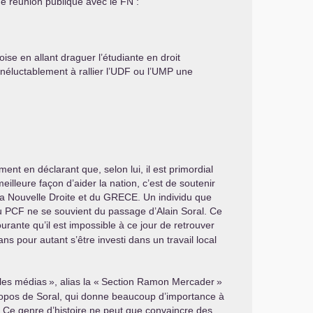
une réunion publique avec le
FN
:
se en allant draguer l’étudiante en droit
néluctablement à rallier l’
UDF
ou l’
UMP
une
ent en déclarant que, selon lui, il est primordial
illeure façon d’aider la nation, c’est de soutenir
la Nouvelle Droite et du
GRECE
. Un individu que
au
PCF
ne se souvient du passage d’Alain Soral. Ce
ourante qu’il est impossible à ce jour de retrouver
ans pour autant s’être investi dans un travail local
 les médias
», alias la «
Section Ramon Mercader
»
ropos de Soral, qui donne beaucoup d’importance à
is. Ce genre d’histoire ne peut que convaincre des