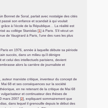
n Bonnet de Soral, parlait avec nostalgie des cités
it passé son enfance et scandait à qui voulait
nt grâce à l’école de la République… La réalité est
arisé au collège Stanislas
[
1
]
à Paris. S’il vécut un
e de Vaugirard à Paris, l’une des rues les plus
à Paris en 1976, année à laquelle débute sa période
rtain succès, dans un milieu qu’il dénigre
t et celui des intellectuels parisiens, devient
mbrasse alors la carrière de journaliste et
, auteur marxiste critique, inventeur du concept de
r Mai 68 et ses conséquences sur la société
théorique, en ne retenant de la critique de Mai 68
 vulgarisateur et continuateur des thèses de
 30 mars 2007
[
2
]
, expliquant sommairement que
as, dans lequel il grenouille depuis le début des