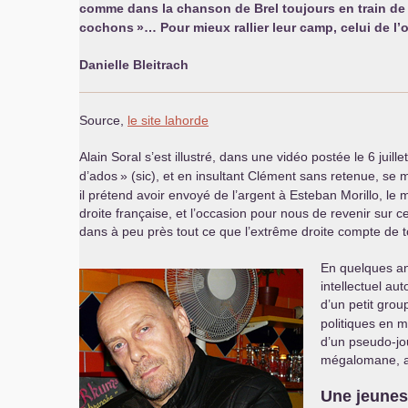
comme dans la chanson de Brel toujours en train de 
cochons
»… Pour mieux rallier leur camp, celui de 
Danielle Bleitrach
Source,
le site lahorde
Alain Soral s’est illustré, dans une vidéo postée le 6 juil
d’ados
» (sic), et en insultant Clément sans retenue, s
il prétend avoir envoyé de l’argent à Esteban Morillo, le
droite française, et l’occasion pour nous de revenir sur 
dans à peu près tout ce que l’extrême droite compte de t
En quelques an
intellectuel a
d’un petit grou
politiques en 
d’un pseudo-jou
mégalomane, aff
Une jeunes