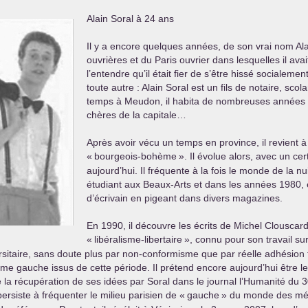
Alain Soral à 24 ans
Il y a encore quelques années, de son vrai nom Alai
ouvrières et du Paris ouvrier dans lesquelles il ava
l’entendre qu’il était fier de s’être hissé socialeme
toute autre : Alain Soral est un fils de notaire, scol
temps à Meudon, il habita de nombreuses années ru
chères de la capitale…
Après avoir vécu un temps en province, il revient 
«
bourgeois-bohème
». Il évolue alors, avec un ce
aujourd’hui. Il fréquente à la fois le monde de la nui
étudiant aux Beaux-Arts et dans les années 1980, e
d’écrivain en pigeant dans divers magazines.
En 1990, il découvre les écrits de Michel Clouscard
«
libéralisme-libertaire
», connu pour son travail su
ersitaire, sans doute plus par non-conformisme que par réelle adhésion 
e gauche issus de cette période. Il prétend encore aujourd’hui être le
 la récupération de ses idées par Soral dans le journal l’Humanité du
persiste à fréquenter le milieu parisien de «
gauche
» du monde des médi