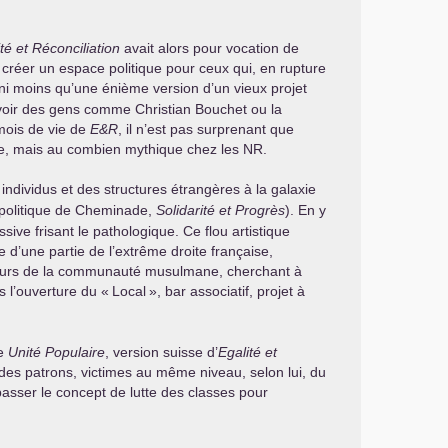
té et Réconciliation
avait alors pour vocation de
se créer un espace politique pour ceux qui, en rupture
 ni moins qu’une énième version d’un vieux projet
e voir des gens comme Christian Bouchet ou la
mois de vie de
E&R
, il n’est pas surprenant que
ue, mais au combien mythique chez les
NR
.
s individus et des structures étrangères à la galaxie
e politique de Cheminade,
Solidarité et Progrès
). En y
ve frisant le pathologique. Ce flou artistique
 d’une partie de l’extrême droite française,
ateurs de la communauté musulmane, cherchant à
s l’ouverture du «
Local
», bar associatif, projet à
pe
Unité Populaire
, version suisse d’
Egalité et
 des patrons, victimes au même niveau, selon lui, du
dépasser le concept de lutte des classes pour