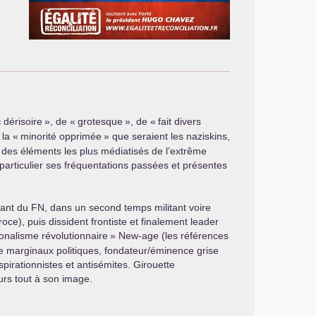
«
dérisoire
», de «
grotesque
», de «
fait divers
la «
minorité opprimée
» que seraient les naziskins,
n des éléments les plus médiatisés de l’extrême
 particulier ses fréquentations passées et présentes
sant du
FN
, dans un second temps militant voire
roce), puis dissident frontiste et finalement leader
ionalisme révolutionnaire
» New-age (les références
e marginaux politiques, fondateur/éminence grise
pirationnistes et antisémites. Girouette
urs tout à son image.