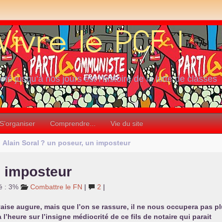
iété jusqu’à nos jours est l’histoire de la lutte de classes
S’organiser
Comprendre...
Vie du site
Alain Soral
? un poseur, un imposteur
n imposteur
é : 3%
Combattre le
FN
|
2
|
ise augure, mais que l’on se rassure, il ne nous occupera pas p
 l’heure sur l’insigne médiocrité de ce fils de notaire qui parait