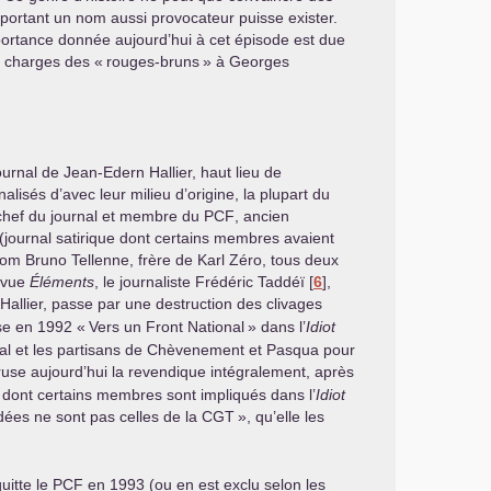
n portant un nom aussi provocateur puisse exister.
importance donnée aujourd’hui à cet épisode est due
à charges des «
rouges-bruns
» à Georges
journal de Jean-Edern Hallier, haut lieu de
alisés d’avec leur milieu d’origine, la plupart du
chef du journal et membre du
PCF
, ancien
(journal satirique dont certains membres avaient
nom Bruno Tellenne, frère de Karl Zéro, tous deux
evue
Éléments
, le journaliste Frédéric Taddéï
[
6
]
,
Hallier, passe par une destruction des clivages
se en 1992 «
Vers un Front National
» dans l’
Idiot
onal et les partisans de Chèvenement et Pasqua pour
ruse aujourd’hui la revendique intégralement, après
, dont certains membres sont impliqués dans l’
Idiot
dées ne sont pas celles de la
CGT
», qu’elle les
uitte le
PCF
en 1993 (ou en est exclu selon les