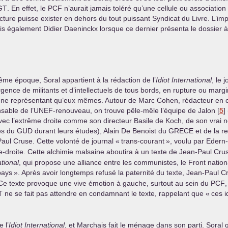
GT
. En effet, le
PCF
n’aurait jamais toléré qu’une cellule ou associatio
tructure puisse exister en dehors du tout puissant Syndicat du Livre. L’
 mais également Didier Daeninckx lorsque ce dernier présenta le dossier 
ême époque, Soral appartient à la rédaction de l’
Idiot International
, le 
gence de militants et d’intellectuels de tous bords, en rupture ou margin
ne représentant qu’eux mêmes. Autour de Marc Cohen, rédacteur en 
sable de l’
UNEF
-renouveau, on trouve pêle-mêle l’équipe de Jalon
[
5
]
 avec l’extrême droite comme son directeur Basile de Koch, de son vrai 
es du
GUD
durant leurs études), Alain De Benoist du
GRECE
et de la r
aul Cruse. Cette volonté de journal «
trans-courant
», voulu par Edern-
-droite. Cette alchimie malsaine aboutira à un texte de Jean-Paul Cru
ational
, qui propose une alliance entre les communistes, le Front nati
pays
». Après avoir longtemps refusé la paternité du texte, Jean-Paul C
s. Ce texte provoque une vive émotion à gauche, surtout au sein du
PCF
T
ne se fait pas attendre en condamnant le texte, rappelant que «
ces i
 l’
Idiot International
, et Marchais fait le ménage dans son parti. Soral q