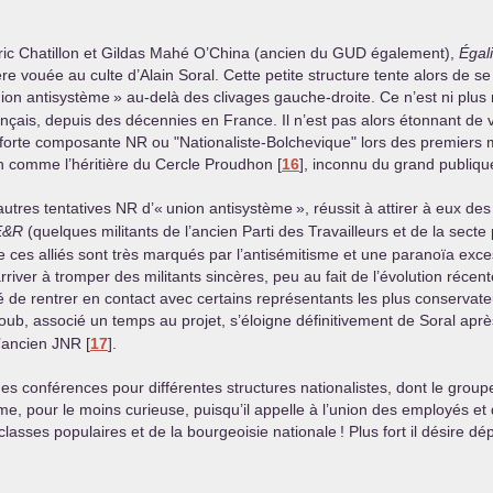
ic Chatillon et Gildas Mahé O’China (ancien du
GUD
également),
Égali
ière vouée au culte d’Alain Soral. Cette petite structure tente alors de 
ion antisystème
» au-delà des clivages gauche-droite. Ce n’est ni plus
français, depuis des décennies en France. Il n’est pas alors étonnant d
a forte composante
NR
ou "Nationaliste-Bolchevique" lors des premiers 
n comme l’héritière du Cercle Proudhon
[
16
]
, inconnu du grand publiq
 autres tentatives
NR
d’«
union antisystème
», réussit à attirer à eux de
E&R
(quelques militants de l’ancien Parti des Travailleurs et de la sect
es alliés sont très marqués par l’antisémitisme et une paranoïa excessi
ver à tromper des militants sincères, peu au fait de l’évolution récente
é de rentrer en contact avec certains représentants les plus conserv
oub, associé un temps au projet, s’éloigne définitivement de Soral aprè
l’ancien
JNR
[
17
]
.
es conférences pour différentes structures nationalistes, dont le grou
me, pour le moins curieuse, puisqu’il appelle à l’union des employés et
classes populaires et de la bourgeoisie nationale
! Plus fort il désire 