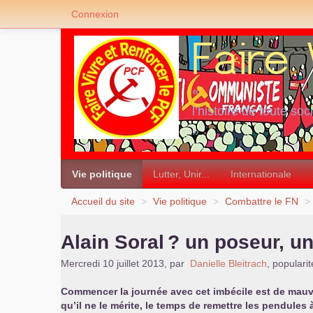
Connexion
«
l’histoire de toute soc
»
Vie politique
Lutter, Unir...
Internationale
Accueil du site
>
Vie politique
>
Combattre le
FN
>
Alain Soral
? un poseur, u
Mercredi 10 juillet 2013
,
par
Danielle Bleitrach
,
popularit
Commencer la journée avec cet imbécile est de mauva
qu’il ne le mérite, le temps de remettre les pendules à