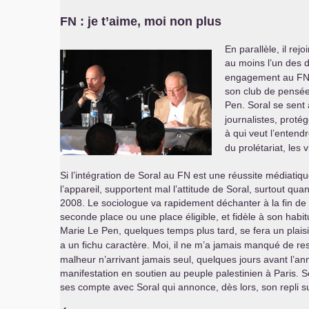
FN
: je t’aime, moi non plus
En parallèle, il rej
au moins l’un des d
engagement au
F
son club de pensé
Pen. Soral se sent
journalistes, prot
à qui veut l’entendr
du prolétariat, les 
Si l’intégration de Soral au
FN
est une réussite médiatiq
l’appareil, supportent mal l’attitude de Soral, surtout qu
2008. Le sociologue va rapidement déchanter à la fin de l’
seconde place ou une place éligible, et fidèle à son habit
Marie Le Pen, quelques temps plus tard, se fera un plaisi
a un fichu caractère. Moi, il ne m’a jamais manqué de respe
malheur n’arrivant jamais seul, quelques jours avant l’an
manifestation en soutien au peuple palestinien à Paris. 
ses compte avec Soral qui annonce, dès lors, son repli s