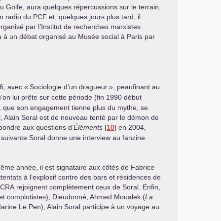
u Golfe, aura quelques répercussions sur le terrain,
on radio du
PCF
et, quelques jours plus tard, il
rganisé par l’Institut de recherches marxistes
ra à un débat organisé au Musée social à Paris par
96, avec «
Sociologie d’un dragueur
», peaufinant au
’on lui prête sur cette période (fin 1990 début
us, que son engagement tienne plus du mythe, se
l, Alain Soral est de nouveau tenté par le démon de
épondre aux questions d’
Éléments
[
10
]
en 2004,
 suivante Soral donne une interview au fanzine
ême année, il est signataire aux côtés de Fabrice
entats à l’explosif contre des bars et résidences de
ICRA
rejoignent complètement ceux de Soral. Enfin,
 et complotistes), Dieudonné, Ahmed Moualek (
La
rine Le Pen), Alain Soral participe à un voyage au