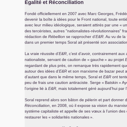
Égalité et Réconciliation
Fondé officiellement en 2007 avec Marc Georges, Frédér
devenir la boîte à idées pour le Front national, toute ent
avec leur milieu idéologique, seraient attirés par une «
un
des tercéristes, autres "nationalistes-révolutionnaires" 
rédaction de
Rébellion
se rapprocher d’
E&R
. Au vu de l
dans un premier temps Soral ait présenté son associatio
La vraie réussite d’
E&R
, c’est d’avoir, contrairement aux
nationaliste, servant de caution de «
gauche
» au projet
regardant de plus près, on remarque très rapidement que c
autour des idées d’
E&R
et son marxisme de bazar peut arri
d’autant que dans le même temps, Soral et
E&R
ont tent
peu de frais une caution antiraciste. Serge «
Batskin
» Ay
l’origine lié à
E&R
, mais totalement géré aujourd’hui par 
Soral reprend alors son bâton de pèlerin et part donner d
Réconciliation
, en 2008, où il expose sa vision du marxis
système capitaliste et appelle de ses vœux à l’union des 
restaurer les «
solidarités nationales
».