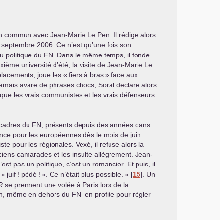
 en commun avec Jean-Marie Le Pen. Il rédige alors
 septembre 2006. Ce n’est qu’une fois son
u politique du
FN
. Dans le même temps, il fonde
uxième université d’été, la visite de Jean-Marie Le
lacements, joue les «
fiers à bras
» face aux
Jamais avare de phrases chocs, Soral déclare alors
 que les vrais communistes et les vrais défenseurs
 cadres du
FN
, présents depuis des années dans
nce pour les européennes dès le mois de juin
te pour les régionales. Vexé, il refuse alors la
anciens camarades et les insulte allègrement. Jean-
’est pas un politique, c’est un romancier. Et puis, il
 «
juif
! pédé
!
». Ce n’était plus possible.
»
[
15
]
. Un
R
se prennent une volée à Paris lors de la
un, même en dehors du
FN
, en profite pour régler