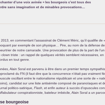
chanter d’une voix avinée «
les bourgeois c’est tous des
l’ordre sans imagination et de minables provocations…
let 2013, en commentant l’assassinat de Clément Méric, qu’il qualifie de 
e moquant par exemple de son physique… Pire, au nom de la défense de 
 meurtrier de notre camarade. Une provocation de plus de la part de l’u
ce clown triste : un rappel de quelques vérités semblent nécessaires, en
ordus en tout genre.
nées, Alain Soral est parvenu à être dans un premier temps sympathi
utoproclamé du
FN
(il faut dire que la concurrence n’était pas vraiment fé
puscule oscillant entre le nationalisme républicain et une sorte de «
nat
moins), candidat sur une liste antisémite composé de paranoïaques et d
rnal politico-satirique,
Flash
, et enfin auteur à succès d’opuscules cons
abulateur conspirationniste, bateleur imbécile, Alain Soral a un parco
se bourgeoise