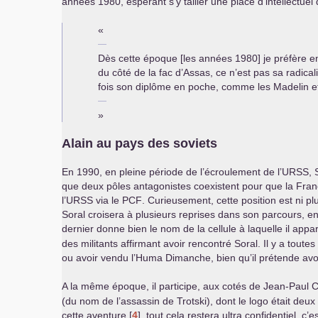
années 1980, espérant s’y tailler une place d’intellectuel
«
Dès cette époque [les années 1980] je préfère en
du côté de la fac d’Assas, ce n’est pas sa radicali
fois son diplôme en poche, comme les Madelin e
»
Alain au pays des soviets
En 1990, en pleine période de l’écroulement de l’
URSS
,
que deux pôles antagonistes coexistent pour que la France
l’
URSS
via le
PCF
. Curieusement, cette position est ni p
Soral croisera à plusieurs reprises dans son parcours, en
dernier donne bien le nom de la cellule à laquelle il appar
des militants affirmant avoir rencontré Soral. Il y a toute
ou avoir vendu l’Huma Dimanche, bien qu’il prétende avoi
A la même époque, il participe, aux cotés de Jean-Paul 
(du nom de l’assassin de Trotski), dont le logo était deux p
cette aventure
[
4
]
, tout cela restera ultra confidentiel, 