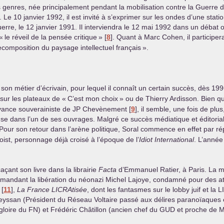
s genres, née principalement pendant la mobilisation contre la Guerre d
Le 10 janvier 1992, il est invité à s’exprimer sur les ondes d’une stati
erre, le 12 janvier 1991. Il interviendra le 12 mai 1992 dans un débat o
«
le réveil de la pensée critique
»
[
8
]
. Quant à Marc Cohen, il participe
recomposition du paysage intellectuel français
».
son métier d’écrivain, pour lequel il connaît un certain succès, dès 19
sur les plateaux de «
C’est mon choix
» ou de Thierry Ardisson. Bien qu
vance souverainiste de
JP
Chevènement
[
9
]
, il semble, une fois de pl
ense dans l’un de ses ouvrages. Malgré ce succès médiatique et éditoria
 Pour son retour dans l’arène politique, Soral commence en effet par r
oist, personnage déjà croisé à l’époque de l’
Idiot International
. L’année
açant son livre dans la librairie
Facta
d’Emmanuel Ratier, à Paris. La m
demandant la libération du néonazi Michel Lajoye, condamné pour des att
[
11
]
,
La France LICRAtisée
, dont les fantasmes sur le lobby juif et la
L
Meyssan (Président du Réseau Voltaire passé aux délires paranoïaques
gloire du
FN
) et Frédéric Châtillon (ancien chef du
GUD
et proche de Ma