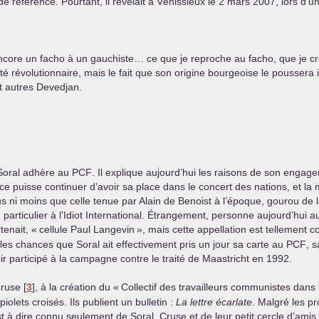
 de référence. Pourtant, il révélait à Vénissieux le 2 mars 2007, lors d’
core un facho à un gauchiste… ce que je reproche au facho, que je croi
té révolutionnaire, mais le fait que son origine bourgeoise le poussera i
t autres Devedjan.
 Soral adhère au
PCF
. Il explique aujourd’hui les raisons de son engagem
 puisse continuer d’avoir sa place dans le concert des nations, et la me
lus ni moins que celle tenue par Alain de Benoist à l’époque, gourou de 
 particulier à l’Idiot International. Étrangement, personne aujourd’hui 
tenait, «
cellule Paul Langevin
», mais cette appellation est tellement c
s les chances que Soral ait effectivement pris un jour sa carte au
PCF
, s
r participé à la campagne contre le traité de Maastricht en 1992.
Cruse
[
3
]
, à la création du «
Collectif des travailleurs communistes dans
iolets croisés. Ils publient un bulletin :
La lettre écarlate
. Malgré les p
c’est à dire connu seulement de Soral, Cruse et de leur petit cercle d’am