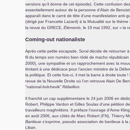
versions qu’il donne de cet épisode). Cette confusion de
essentiellement autour de la personne d’Alain de Benoist. 
apparaît dans le carré de tête d’une manifestation anti-gu
(dirigé par Francette Lazard) à la Mutualité sur le thème 
la revue du
GRECE
,
Éléments
, le 19 mai 1992, sur «
la 
Coming-out nationaliste
Après cette petite escapade, Soral décide de retourner à 
fil du temps son numéro bien rôdé de macho républicain 
2000), une sympathie et un rapprochement avec la mou
limitant à une dédicace pour l’ancien ministre de la Déf
la politique. Et cette fois-ci, il met la barre à droite toute
!
revue de la Nouvelle Droite où l’on retrouve Alain De Ben
"national-bolchevik"
Rébellion
.
Il franchit un cap supplémentaire le 24 juin 2006 en dédic
Robert, Philippe Vardon et Gilles Soulas d’une pétition 
travailleurs maghrébins. Il préface l’ouvrage d’Anne Kling
en août 2006, aux côtés de Marc Robert (
FN
), Thierry 
Banlieue s’exprime
, pseudo association de banlieue à la 
Liban.