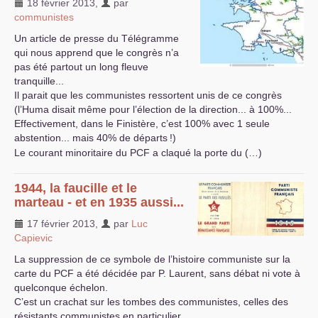
18 février 2013
,
par
communistes
Un article de presse du Télégramme
qui nous apprend que le congrès n’a
pas été partout un long fleuve
tranquille...
Il parait que les communistes ressortent unis de ce congrès
(l’Huma disait même pour l’élection de la direction... à 100%...
Effectivement, dans le Finistère, c’est 100% avec 1 seule
abstention... mais 40% de départs
!)
Le courant minoritaire du
PCF
a claqué la porte du (…)
1944, la faucille et le
marteau - et en 1935 aussi...
17 février 2013
,
par
Luc
Capievic
La suppression de ce symbole de l’histoire communiste sur la
carte du
PCF
a été décidée par P. Laurent, sans débat ni vote à
quelconque échelon.
C’est un crachat sur les tombes des communistes, celles des
résistants communistes en particulier.