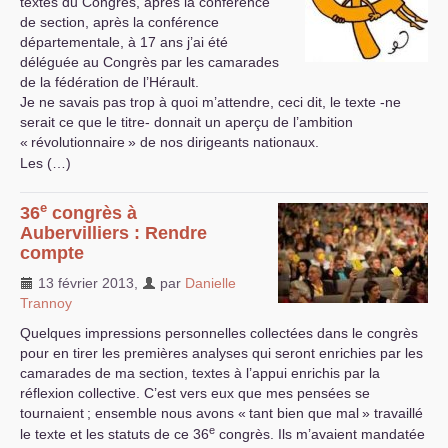
textes du Congrès, après la conférence
de section, après la conférence
départementale, à 17 ans j’ai été
déléguée au Congrès par les camarades
de la fédération de l’Hérault.
Je ne savais pas trop à quoi m’attendre, ceci dit, le texte -ne
serait ce que le titre- donnait un aperçu de l’ambition
«
révolutionnaire
» de nos dirigeants nationaux.
Les (…)
e
36
congrès à
Aubervilliers : Rendre
compte
13 février 2013
,
par
Danielle
Trannoy
Quelques impressions personnelles collectées dans le congrès
pour en tirer les premières analyses qui seront enrichies par les
camarades de ma section, textes à l’appui enrichis par la
réflexion collective. C’est vers eux que mes pensées se
tournaient
; ensemble nous avons «
tant bien que mal
» travaillé
e
le texte et les statuts de ce 36
congrès. Ils m’avaient mandatée