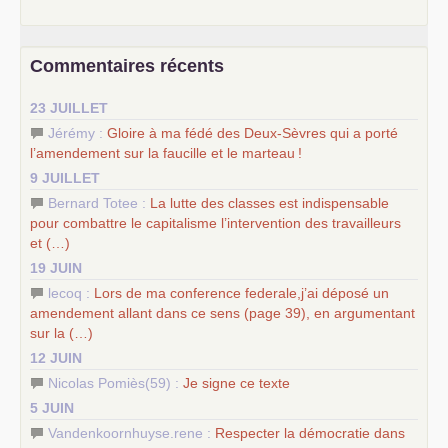
e
–
contribution de jeunes communistes au 39
congrès :
Six
chantiers pour affirmer l’ambition révolutionnaire du
PCF
–
un texte de Jean-Claude Delaunay
le marxisme est la
Commentaires récents
science sociale de notre temps
–
un appel
proposé aux partis communistes et ouvrier
23 JUILLET
d’Europe
–
les
cinq chantiers pour contribuer au débat sur le projet
Jérémy :
Gloire à ma fédé des Deux-Sèvres qui a porté
communiste
l’amendement sur la faucille et le marteau
!
9 JUILLET
Bernard Totee :
La lutte des classes est indispensable
pour combattre le capitalisme l’intervention des travailleurs
et (…)
19 JUIN
lecoq :
Lors de ma conference federale,j’ai déposé un
amendement allant dans ce sens (page 39), en argumentant
sur la (…)
12 JUIN
Nicolas Pomiès(59) :
Je signe ce texte
5 JUIN
Vandenkoornhuyse.rene :
Respecter la démocratie dans