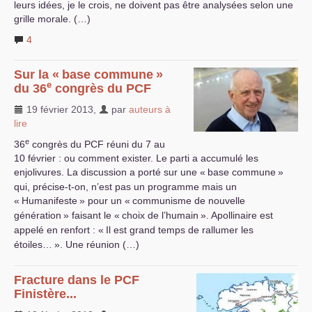
leurs idées, je le crois, ne doivent pas être analysées selon une
grille morale. (…)
4
Sur la «
base commune
»
e
du 36
congrès du
PCF
19 février 2013
,
par
auteurs à
lire
e
36
congrès du
PCF
réuni du 7 au
10 février : ou comment exister. Le parti a accumulé les
enjolivures. La discussion a porté sur une «
base commune
»
qui, précise-t-on, n’est pas un programme mais un
«
Humanifeste
» pour un «
communisme de nouvelle
génération
» faisant le «
choix de l’humain
». Apollinaire est
appelé en renfort : «
Il est grand temps de rallumer les
étoiles…
». Une réunion (…)
Fracture dans le
PCF
Finistère...