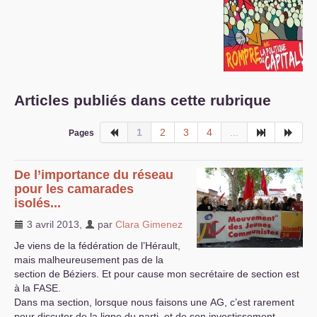
S’organiser
Comprendre...
Vie du site
Articles publiés dans cette rubrique
1
2
3
4
...
Pages
De l’importance du réseau
pour les camarades
isolés...
3 avril 2013
,
par
Clara Gimenez
Je viens de la fédération de l’Hérault,
mais malheureusement pas de la
section de Béziers. Et pour cause mon secrétaire de section est
à la
FASE
.
Dans ma section, lorsque nous faisons une
AG
, c’est rarement
pour discuter de la ligne du parti, et de son investissement,