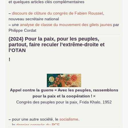
et quelques articles clés complémentaires
–
discours de clôture du congrès de Fabien Roussel
,
nouveau secrétaire national
–
une
analyse de classe du mouvement des gilets jaunes
par
Philippe Cordat
–
un texte de Jean-Claude Delaunay
le marxisme est la
(2024) Pour la paix, pour les peuples,
science sociale de notre temps
partout, faire reculer l’extrême-droite et
–
un appel
proposé aux partis communistes et ouvrier
l’
OTAN
d’Europe
–
demandez
le numéro 10 de la revue Unir les Communistes
!
–
les
cinq chantiers pour contribuer au débat sur le projet
communiste
Appel contre la guerre «
Avec les peuples, rassemblons
pour la paix et la coopération
!
»
Congrès des peuples pour la paix, Frida Khalo, 1952
–
pour une autre société, le
socialisme
.
–
le
dernier congrès du
PCF