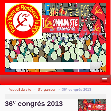
«
l’histoire de toute société
jusqu’à nos jours est l’histoire
de la lutte de classes
»
Rechercher :
>>
Vie politique
e
Accueil du site
>
S’organiser
>
36
congrès 2013
Lutter, Unir...
e
36
congrès 2013
Internationale