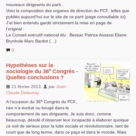
nouveaux dirigeants du parti...
Voici la composition des organes de direction du
PCF
, telles que
publiés aujourd’hui sur le site de ce parti (page consultable ici).
J’ai bien entendu gardé strictement la mise en page de
l’original :
Le Conseil exécutif national élu : Bessac Patrice Assassi Eliane
Brynhole Marc Bardot (…)
3
Hypothèses sur la
e
sociologie du 36
Congrès -
Quelles conclusions
?
21 février 2013
,
par
Jean-
Claude Delaunay
e
A l’occasion du 36
Congrès du
PCF
,
rien n’a évolué ou bougé dans le
comportement de ses dirigeants. Je suis donc, comme
beaucoup, désolé d’observer leur incapacité à élaborer quoique
ce soit de sérieux pour la lutte sociale et révolutionnaire, tant de
court que de long terme, dans ce pays et dans le monde. Mais