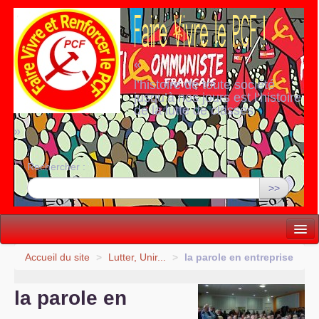
«
l’histoire de toute société
jusqu’à nos jours est l’histoire
de la lutte de classes
»
Rechercher :
>>
Vie politique
Accueil du site
>
Lutter, Unir...
>
la parole en entreprise
Lutter, Unir...
la parole en
Internationale