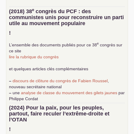
e
(2018) 38
congrès du
PCF
: des
communistes unis pour reconstruire un parti
utile au mouvement populaire
!
e
L’ensemble des documents publiés pour ce 38
congrès sur
ce site
lire la rubrique du congrès
et quelques articles clés complémentaires
–
discours de clôture du congrès de Fabien Roussel
,
nouveau secrétaire national
–
une
analyse de classe du mouvement des gilets jaunes
par
Philippe Cordat
–
un texte de Jean-Claude Delaunay
le marxisme est la
(2024) Pour la paix, pour les peuples,
science sociale de notre temps
partout, faire reculer l’extrême-droite et
–
un appel
proposé aux partis communistes et ouvrier
l’
OTAN
d’Europe
–
demandez
le numéro 10 de la revue Unir les Communistes
!