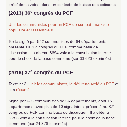
précédents votes, dans un contexte de baisse des cotisants.
... lire la suite
e
(2013) 36
congrès du
PCF
Unir les communistes pour un
PCF
de combat, marxiste,
populaire et rassembleur
Texte signé par 542 communistes de 64 départements
e
présenté au 36
congrès du
PCF
comme base de
discussion. Il a obtenu 3694 voix à la consultation interne
pour le choix de la base commune (sur 33 623 exprimés) .
e
(2016) 37
congrès du
PCF
Texte nr 3,
Unir les communistes, le défi renouvelé du
PCF
et
son
résumé
.
Signé par 626 communistes de 66 départements, dont 15
e
départements avec plus de 10 signataires, présenté au 37
congrès du
PCF
comme base de discussion. Il a obtenu
3.755 voix à la consultation interne pour le choix de la base
commune (sur 24.376 exprimés).