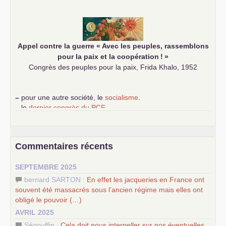
–
les
cinq chantiers pour contribuer au débat sur le projet
communiste
Appel contre la guerre «
Avec les peuples, rassemblons
pour la paix et la coopération
!
»
Congrès des peuples pour la paix, Frida Khalo, 1952
–
pour une autre société, le
socialisme
.
–
le
dernier congrès du
PCF
e
–
contribution de jeunes communistes au 39
congrès :
Six
chantiers pour affirmer l’ambition révolutionnaire du
PCF
–
un texte de Jean-Claude Delaunay
le marxisme est la
Commentaires récents
science sociale de notre temps
–
un appel
proposé aux partis communistes et ouvrier
SEPTEMBRE 2025
d’Europe
–
les
cinq chantiers pour contribuer au débat sur le projet
bernard SARTON :
En effet les jacqueries en France ont
communiste
souvent été massacrés sous l’ancien régime mais elles ont
obligé le pouvoir (…)
AVRIL 2025
Ségouffin :
Cela doit nous interpeller sur nos éventuelles