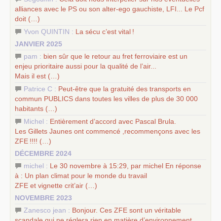
alliances avec le
PS
ou son alter-ego gauchiste,
LFI
... Le Pcf
doit (…)
Yvon QUINTIN :
La sécu c’est vital
!
JANVIER 2025
pam :
bien sûr que le retour au fret ferroviaire est un
enjeu prioritaire aussi pour la qualité de l’air...
Mais il est (…)
Patrice C :
Peut-être que la gratuité des transports en
commun
PUBLICS
dans toutes les villes de plus de 30 000
habitants (…)
Michel :
Entièrement d’accord avec Pascal Brula.
Les Gillets Jaunes ont commencé ,recommençons avec les
ZFE
!!!! (…)
DÉCEMBRE 2024
michel :
Le 30 novembre à 15:29, par michel En réponse
à : Un plan climat pour le monde du travail
ZFE
et vignette crit’air (…)
NOVEMBRE 2023
Zanesco jean :
Bonjour. Ces
ZFE
sont un véritable
scandale qui ne réglera rien en matière d’environnement.