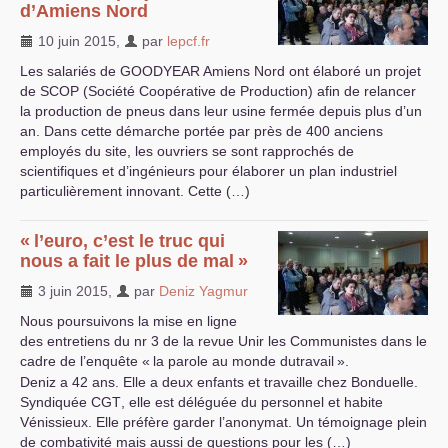
d’Amiens Nord
10 juin 2015
,
par
lepcf.fr
Les salariés de
GOODYEAR
Amiens Nord ont élaboré un projet
de
SCOP
(Société Coopérative de Production) afin de relancer
la production de pneus dans leur usine fermée depuis plus d’un
an. Dans cette démarche portée par près de 400 anciens
employés du site, les ouvriers se sont rapprochés de
scientifiques et d’ingénieurs pour élaborer un plan industriel
particulièrement innovant. Cette (…)
«
l’euro, c’est le truc qui
nous a fait le plus de mal
»
3 juin 2015
,
par
Deniz Yagmur
Nous poursuivons la mise en ligne
des entretiens du nr 3 de la revue Unir les Communistes dans le
cadre de l’enquête «
la parole au monde dutravail
».
Deniz a 42 ans. Elle a deux enfants et travaille chez Bonduelle.
Syndiquée
CGT
, elle est déléguée du personnel et habite
Vénissieux. Elle préfère garder l’anonymat. Un témoignage plein
de combativité mais aussi de questions pour les (…)