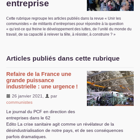
entreprise
S’organiser
Cette rubrique regroupe les articles publiés dans la revue «
Unir les
Comprendre...
communistes
» de militants d’entreprises pour répondre à la question
«
qu’est-ce qui freine le développement des luttes, de l’unité du monde du
Vie du site
travail, de sa capacité à relever la tête, à résister, à construire
?
»
Articles publiés dans cette rubrique
Refaire de la France une
grande puissance
industrielle : une urgence
!
26 janvier 2021
,
par
communistes
Le journal du
PCF
en direction des
entreprises dans le 62
Edito La crise sanitaire agit comme un révélateur de la
désindustrialisation de notre pays, et de ses conséquences
parfois dramatiques.