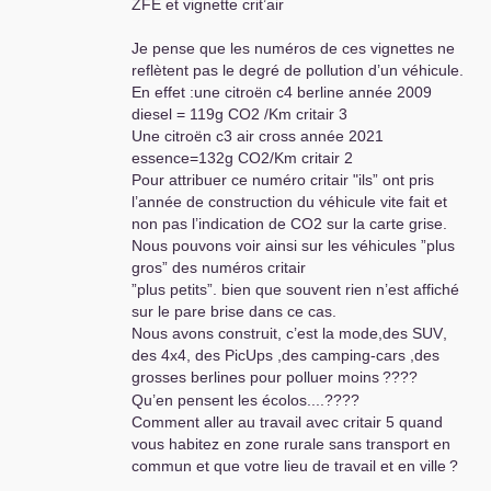
ZFE
et vignette crit’air
Je pense que les numéros de ces vignettes ne
reflètent pas le degré de pollution d’un véhicule.
En effet :une citroën c4 berline année 2009
diesel = 119g
CO2
/Km critair 3
Une citroën c3 air cross année 2021
essence=132g
CO2
/Km critair 2
Pour attribuer ce numéro critair "ils” ont pris
l’année de construction du véhicule vite fait et
non pas l’indication de
CO2
sur la carte grise.
Nous pouvons voir ainsi sur les véhicules ”plus
gros” des numéros critair
”plus petits”. bien que souvent rien n’est affiché
sur le pare brise dans ce cas.
Nous avons construit, c’est la mode,des
SUV
,
des 4x4, des PicUps ,des camping-cars ,des
grosses berlines pour polluer moins
????
Qu’en pensent les écolos....????
Comment aller au travail avec critair 5 quand
vous habitez en zone rurale sans transport en
commun et que votre lieu de travail et en ville
?