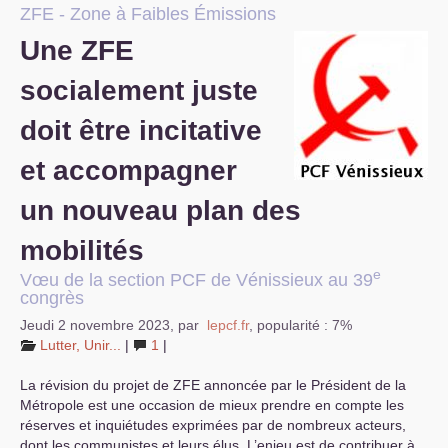
ZFE
- Zone à Faibles Émissions
S’organiser
Une
ZFE
Comprendre...
socialement juste
Vie du site
doit être incitative
et accompagner
un nouveau plan des
mobilités
e
Vœu de la section
PCF
de Vénissieux au 39
congrès
Jeudi 2 novembre 2023
,
par
lepcf.fr
,
popularité : 7%
Lutter, Unir...
|
1
|
La révision du projet de
ZFE
annoncée par le Président de la
Métropole est une occasion de mieux prendre en compte les
réserves et inquiétudes exprimées par de nombreux acteurs,
dont les communistes et leurs élus. L’enjeu est de contribuer à