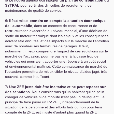
5/ Le nouvel agenda doit intégrer
un plan de consolidation du
SYTRAL
pour sortir des difficultés de recrutement, de
maintenance, de qualité de service.
6/ il faut mieux
prendre en compte la situation économique
de l’automobile
, dans un contexte de concurrence et de
restructuration exacerbée au niveau mondial, d’une décision de
sortie du moteur thermique dont les enjeux et les conséquences
doivent être discutés, et des impacts sur le marché de l’entretien
avec de nombreuses fermetures de garages. Il faut,
notamment, mieux comprendre l’impact de ces évolutions sur le
marché de l’occasion, pour ne pas jeter à la casse trop de
véhicules qui pourraient apporter une réponse à un coût social
et environnemental maîtrisé. Cette connaissance du marché de
l’occasion permettra de mieux cibler le niveau d’aides jugé, très
souvent, comme insuffisant.
7/
Une
ZFE
juste doit être incitative et ne peut reposer sur
des sanctions.
Nous considérons qu’un habitant qui ne peut
changer de véhicule ni de mobilité n’est pas un délinquant. Le
principe de faire payer un
PV
ZFE
, indépendamment de la
situation de la personne et des efforts faits ou non pour tenir
compte de la
ZFE
, est injuste d’autant plus quand la
ZFE