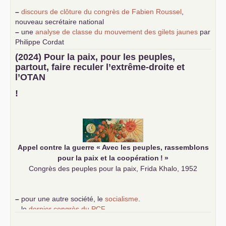
–
discours de clôture du congrès de Fabien Roussel
,
nouveau secrétaire national
–
une
analyse de classe du mouvement des gilets jaunes
par
Philippe Cordat
–
un texte de Jean-Claude Delaunay
le marxisme est la
(2024) Pour la paix, pour les peuples,
science sociale de notre temps
partout, faire reculer l’extrême-droite et
–
un appel
proposé aux partis communistes et ouvrier
l’
OTAN
d’Europe
–
demandez
le numéro 10 de la revue Unir les Communistes
!
–
les
cinq chantiers pour contribuer au débat sur le projet
communiste
Appel contre la guerre «
Avec les peuples, rassemblons
pour la paix et la coopération
!
»
Congrès des peuples pour la paix, Frida Khalo, 1952
–
pour une autre société, le
socialisme
.
–
le
dernier congrès du
PCF
e
–
contribution de jeunes communistes au 39
congrès :
Six