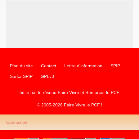
chantiers pour affirmer l’ambition révolutionnaire du
PCF
–
un texte de Jean-Claude Delaunay
le marxisme est la
science sociale de notre temps
–
un appel
proposé aux partis communistes et ouvrier
d’Europe
–
les
cinq chantiers pour contribuer au débat sur le projet
communiste
Plan du site
Contact
Lettre d'information
SPIP
Sarka-SPIP
GPLv3
édité par le réseau Faire Vivre et Renforcer le
PCF
© 2005-2026 Faire Vivre le
PCF
!
Connexion