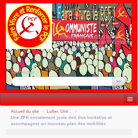
«
l’histoire de toute société
jusqu’à nos jours est l’histoire
de la lutte de classes
»
Rechercher :
>>
Vie politique
Accueil du site
>
Lutter, Unir...
>
Une
ZFE
socialement juste doit être incitative et
Lutter, Unir...
accompagner un nouveau plan des mobilités
Internationale