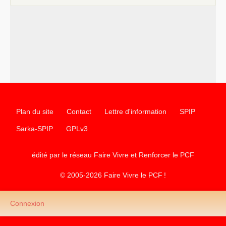
chantiers pour affirmer l’ambition révolutionnaire du
PCF
–
un texte de Jean-Claude Delaunay
le marxisme est la
science sociale de notre temps
–
un appel
proposé aux partis communistes et ouvrier
d’Europe
–
les
cinq chantiers pour contribuer au débat sur le projet
communiste
Plan du site
Contact
Lettre d'information
SPIP
Sarka-SPIP
GPLv3
édité par le réseau Faire Vivre et Renforcer le
PCF
© 2005-2026 Faire Vivre le
PCF
!
Connexion