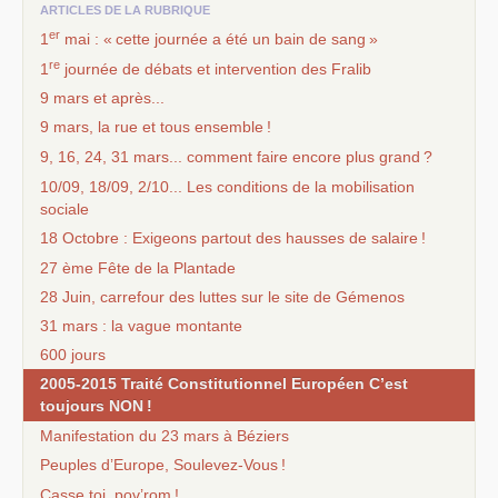
ARTICLES DE LA RUBRIQUE
er
1
mai : «
cette journée a été un bain de sang
»
re
1
journée de débats et intervention des Fralib
9 mars et après...
9 mars, la rue et tous ensemble
!
9, 16, 24, 31 mars... comment faire encore plus grand
?
10/09, 18/09, 2/10... Les conditions de la mobilisation
sociale
18 Octobre : Exigeons partout des hausses de salaire
!
27 ème Fête de la Plantade
28 Juin, carrefour des luttes sur le site de Gémenos
31 mars : la vague montante
600 jours
2005-2015 Traité Constitutionnel Européen C’est
toujours
NON
!
Manifestation du 23 mars à Béziers
Peuples d’Europe, Soulevez-Vous
!
Casse toi, pov’rom
!