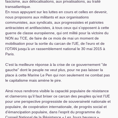
fascisme, aux délocalisations, aux privatisations, au traité
transatlantique.
En nous appuyant sur les luttes en cours et celles en devenir,
nous proposons aux militants et aux organisations
communistes, aux syndicats, aux progressistes et patriotes
antiracistes et antifascistes, à tous ceux qui s’opposent à cette
guerre de classe européenne, qui ont milité pour la victoire du
NON
au
TCE
, de faire de ce mois de mai un moment de
mobilisation pour la sortie du carcan de l’
UE
, de l’euro et de
l’
OTAN
jusqu’à un rassemblement national le 30 mai 2015 à
Paris.
C’est la meilleure réponse à la crise de ce gouvernement "de
gauche" dont le peuple ne veut plus, pour ne pas laisser la
place à cette Marine Le Pen qui non seulement ne combat pas
le capitalisme mais amène le pire.
Ainsi nous rendrons visible la capacité populaire de résistance
et clamerons qu’il faut briser ce carcan des peuples qu’est l’
UE
pour une perspective progressiste de souveraineté nationale et
populaire, de coopération internationale, de progrès social et
d’émancipation populaire, dans l’esprit du programme du
Conseil National de la Résistance «
Les Jours heureux
».