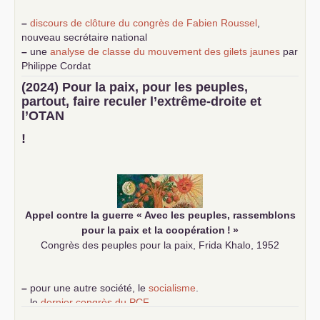
–
discours de clôture du congrès de Fabien Roussel
,
nouveau secrétaire national
–
une
analyse de classe du mouvement des gilets jaunes
par
Philippe Cordat
–
un texte de Jean-Claude Delaunay
le marxisme est la
(2024) Pour la paix, pour les peuples,
science sociale de notre temps
partout, faire reculer l’extrême-droite et
–
un appel
proposé aux partis communistes et ouvrier
l’
OTAN
d’Europe
–
demandez
le numéro 10 de la revue Unir les Communistes
!
–
les
cinq chantiers pour contribuer au débat sur le projet
communiste
Appel contre la guerre «
Avec les peuples, rassemblons
pour la paix et la coopération
!
»
Congrès des peuples pour la paix, Frida Khalo, 1952
–
pour une autre société, le
socialisme
.
–
le
dernier congrès du
PCF
e
–
contribution de jeunes communistes au 39
congrès :
Six