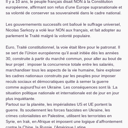
Il y a 10 ans, le peuple français disait
NON
à la Constitution
européenne, affirmant son refus d’une Europe supranationale et
sa volonté de conserver sa souveraineté dans le cadre national.
Les gouvernements successifs ont bafoué le suffrage universel,
Nicolas Sarkozy a volé leur
NON
aux français, et fait adopter au
parlement le Traité malgré la volonté populaire.
Euro, Traité constitutionnel, la voie était libre pour le patronat. Il
se sert de l’Union européenne qu’il avait initiée dès les années
30, construite à partir du marché commun, pour aller au bout de
leur projet : imposer la concurrence totale entre les salariés,
marchandiser tous les aspects de la vie humaine, faire exploser
les cadres nationaux construits par les peuples pour imposer
reculs sociaux et démocratiques quitte à semer la guerre
comme aujourd’hui en Ukraine. Les conséquences sont là :La
situation politique nationale et internationale est de jour en jour
plus inquiétante.
Partout sur la planète, les impérialistes
US
et
UE
portent la
guerre. Ils soutiennent les forces fascistes en Ukraine, les
crimes colonialistes en Palestine, utilisent les terroristes en
Syrie, en Irak, en Afrique et imposent une logique d’affrontement
contre la Chine, la Russie, l’Amérique Latine.