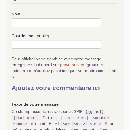
Nom
Courriel (non publié)
Pour afficher votre trombine avec votre message,
enregistrez-la d’abord sur
gravatar.com
(gratuit et
indolore) et n’oubliez pas d’indiquer votre adresse e-mail
ici.
Ajoutez votre commentaire ici
Texte de votre message
Ce champ accepte les raccourcis SPIP
{{gras}}
{italique}
-*liste
[texte->url]
<quote>
et le code HTML
. Pour
<code>
<q>
<del>
<ins>
créer des paragraphes, laissez simplement des lignes