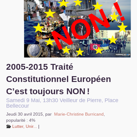
S’organiser
Comprendre...
Vie du site
2005-2015 Traité
Constitutionnel Européen
C’est toujours
NON
!
Samedi 9 Mai, 13h30 Veilleur de Pierre, Place
Bellecour
Jeudi 30 avril 2015
,
par
Marie-Christine Burricand
,
popularité : 4%
Lutter, Unir...
|