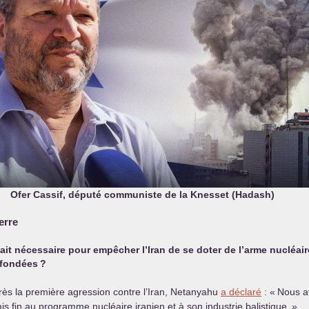
Ofer Cassif, député communiste de la Knesset (Hadash)
erre
 était nécessaire pour empêcher l’Iran de se doter de l’arme nucléa
s fondées
?
après la première agression contre l’Iran, Netanyahu
a déclaré
: «
Nous a
s fin au programme nucléaire iranien et à son industrie balistique.
»