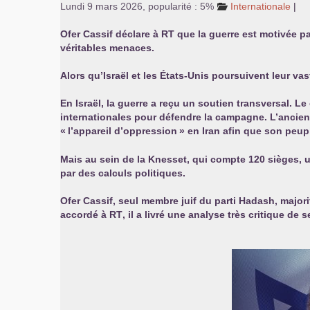
Lundi 9 mars 2026
,
popularité : 5%
Internationale
|
Ofer Cassif déclare à
RT
que la guerre est motivée pa
véritables menaces.
Alors qu’Israël et les États-Unis poursuivent leur va
En Israël, la guerre a reçu un soutien transversal. L
internationales pour défendre la campagne. L’ancien Pr
«
l’appareil d’oppression
» en Iran afin que son peup
Mais au sein de la Knesset, qui compte 120 sièges, u
par des calculs politiques.
Ofer Cassif, seul membre juif du parti Hadash, major
accordé à
RT
, il a livré une analyse très critique d