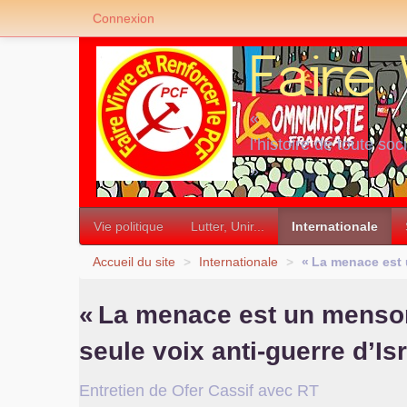
Connexion
«
l’histoire de toute soc
»
Vie politique
Lutter, Unir...
Internationale
Accueil du site
>
Internationale
>
«
La menace est
«
La menace est un mens
seule voix anti-guerre d’Is
Entretien de Ofer Cassif avec
RT