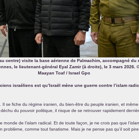
au centre) visite la base aérienne de Palmachim, accompagné du mi
nnes, le lieutenant-général Eyal Zamir (à droite), le 3 mars 2026
Maayan Toaf / Israel Gpo
iens israéliens est qu’Israël mène une guerre contre l’islam radica
l. Il se fiche du régime iranien, du bien-être du peuple iranien, et même
s déchu du pouvoir politique, il risque de se retrouver rapidement derriè
le monde de l’islam radical. Et de toute façon, je ne crois pas que l’isl
t un problème, comme tout fanatisme. Mais je ne pense pas qu’il soit pir