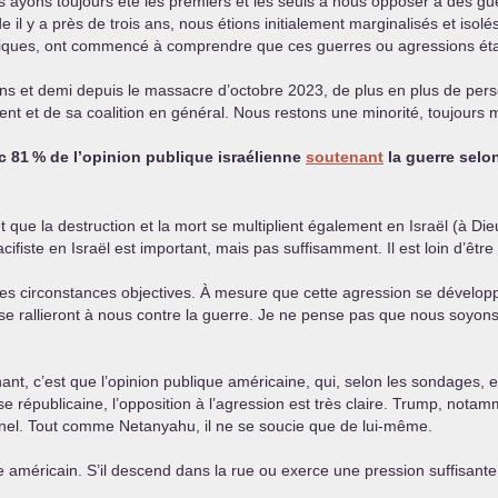
s ayons toujours été les premiers et les seuls à nous opposer à des g
 il y a près de trois ans, nous étions initialement marginalisés et isol
litiques, ont commencé à comprendre que ces guerres ou agressions ét
ans et demi depuis le massacre d’octobre 2023, de plus en plus de pe
t et de sa coalition en général. Nous restons une minorité, toujours 
c 81
% de l’opinion publique israélienne
soutenant
la guerre selon
, et que la destruction et la mort se multiplient également en Israël (à
fiste en Israël est important, mais pas suffisamment. Il est loin d’être 
si des circonstances objectives. À mesure que cette agression se dévelop
e rallieront à nous contre la guerre. Je ne pense pas que nous soyons 
ant, c’est que l’opinion publique américaine, qui, selon les sondages, 
e républicaine, l’opposition à l’agression est très claire. Trump, nota
sonnel. Tout comme Netanyahu, il ne se soucie que de lui-même.
le américain. S’il descend dans la rue ou exerce une pression suffisant