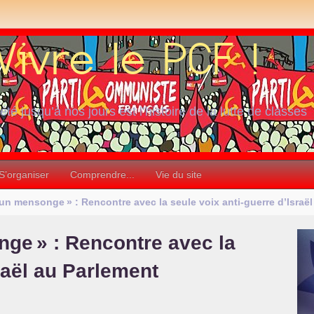
iété jusqu’à nos jours est l’histoire de la lutte de classes
S’organiser
Comprendre...
Vie du site
 un mensonge
» : Rencontre avec la seule voix anti-guerre d’Israë
onge
» : Rencontre avec la
raël au Parlement