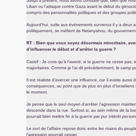
Jusqu’à présent, nous avons constaté que, bien que nou
Liban ou l’attaque contre Gaza avant le début du génocide
compris des personnalités politiques et des groupes po
Aujourd’hui, suite aux événements survenus il y a deux 
politiquement, se méfient de Netanyahou, du gouvernemen
RT
: Bien que vous soyez désormais minoritaire, ave
d’influencer le débat et d’arrêter la guerre
?
Cassif : Je crois qu’à l’avenir, si la guerre ne cesse pas
majoritaires. Comme je l’ai dit précédemment, le camp paci
Il est réaliste d’exercer une influence, car il existe aus
conséquences, au point que de plus en plus d’Israéliens s
le moment.
Je pense que le seul moyen d’arrêter l’agression mainten
descende dans la rue. Surtout si, au sein même de la bas
pourrait bien mettre fin à la guerre par pur intérêt per
Le sort de l’affaire repose donc entre les mains du peup
l’agression pourrait cesser.