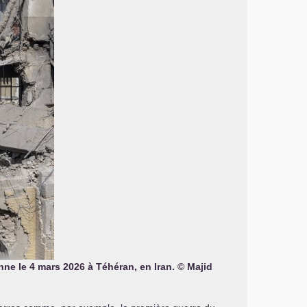
ne le 4 mars 2026 à Téhéran, en Iran. © Majid