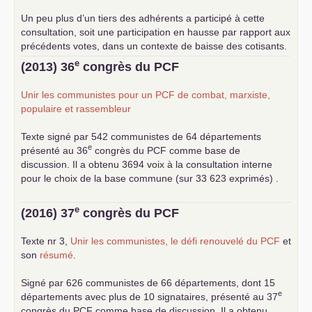
Un peu plus d’un tiers des adhérents a participé à cette
consultation, soit une participation en hausse par rapport aux
précédents votes, dans un contexte de baisse des cotisants.
... lire la suite
e
(2013) 36
congrès du
PCF
Unir les communistes pour un
PCF
de combat, marxiste,
populaire et rassembleur
Texte signé par 542 communistes de 64 départements
e
présenté au 36
congrès du
PCF
comme base de
discussion. Il a obtenu 3694 voix à la consultation interne
pour le choix de la base commune (sur 33 623 exprimés) .
e
(2016) 37
congrès du
PCF
Texte nr 3,
Unir les communistes, le défi renouvelé du
PCF
et
son
résumé
.
Signé par 626 communistes de 66 départements, dont 15
e
départements avec plus de 10 signataires, présenté au 37
congrès du
PCF
comme base de discussion. Il a obtenu