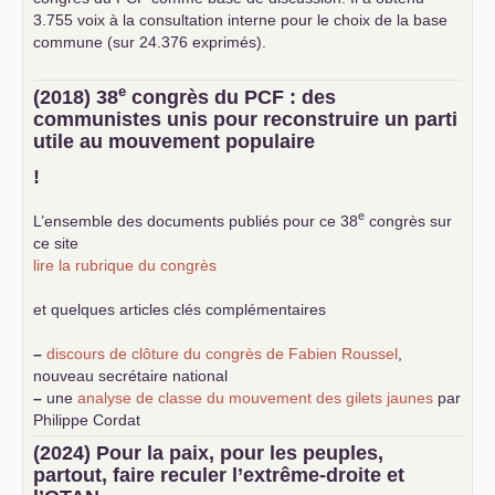
3.755 voix à la consultation interne pour le choix de la base
commune (sur 24.376 exprimés).
e
(2018) 38
congrès du
PCF
: des
communistes unis pour reconstruire un parti
utile au mouvement populaire
!
e
L’ensemble des documents publiés pour ce 38
congrès sur
ce site
lire la rubrique du congrès
et quelques articles clés complémentaires
–
discours de clôture du congrès de Fabien Roussel
,
nouveau secrétaire national
–
une
analyse de classe du mouvement des gilets jaunes
par
Philippe Cordat
–
un texte de Jean-Claude Delaunay
le marxisme est la
(2024) Pour la paix, pour les peuples,
science sociale de notre temps
partout, faire reculer l’extrême-droite et
–
un appel
proposé aux partis communistes et ouvrier