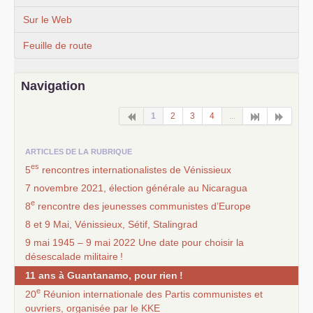
Sur le Web
Feuille de route
Navigation
1
2
3
4
...
ARTICLES DE LA RUBRIQUE
es
5
rencontres internationalistes de Vénissieux
7 novembre 2021, élection générale au Nicaragua
e
8
rencontre des jeunesses communistes d’Europe
8 et 9 Mai, Vénissieux, Sétif, Stalingrad
9 mai 1945 – 9 mai 2022 Une date pour choisir la
désescalade militaire
!
11 ans à Guantanamo, pour rien
!
e
20
Réunion internationale des Partis communistes et
ouvriers, organisée par le
KKE