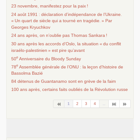
23 novembre, manifestez pour la paix
!
24 août 1991 : déclaration d’indépendance de l’Ukraine.
«
Un quart de siècle qui a tourné en tragédie.
» Par
Georges Kryuchkov
24 ans après, on n’oublie pas Thomas Sankara
!
30 ans après les accords d’Oslo, la situation «
du conflit
israélo-palestinien
» est pire qu’avant
e
50
Anniversaire du Bloody Sunday
e
78
Assemblée générale de l’
ONU
: la leçon d’histoire de
Bassolma Bazié
84 détenus de Guantanamo sont en grève de la faim
100 ans après, certains faits oubliés de la Révolution russe
1
2
3
4
...