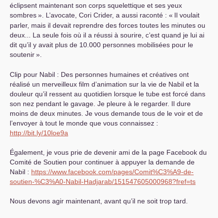
éclipsent maintenant son corps squelettique et ses yeux
sombres
». L’avocate, Cori Crider, a aussi raconté : «
Il voulait
parler, mais il devait reprendre des forces toutes les minutes ou
deux... La seule fois où il a réussi à sourire, c’est quand je lui ai
dit qu’il y avait plus de 10.000 personnes mobilisées pour le
soutenir
».
Clip pour Nabil : Des personnes humaines et créatives ont
réalisé un merveilleux film d’animation sur la vie de Nabil et la
douleur qu’il ressent au quotidien lorsque le tube est forcé dans
son nez pendant le gavage. Je pleure à le regarder. Il dure
moins de deux minutes. Je vous demande tous de le voir et de
l’envoyer à tout le monde que vous connaissez :
http://bit.ly/10loe9a
Également, je vous prie de devenir ami de la page Facebook du
Comité de Soutien pour continuer à appuyer la demande de
Nabil :
https://www.facebook.com/pages/Comit%C3%A9-de-
soutien-%C3%A0-Nabil-Hadjarab/151547605000968?fref=ts
Nous devons agir maintenant, avant qu’il ne soit trop tard.