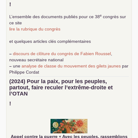
!
e
L’ensemble des documents publiés pour ce 38
congrès sur
ce site
lire la rubrique du congrès
et quelques articles clés complémentaires
–
discours de clôture du congrès de Fabien Roussel
,
nouveau secrétaire national
–
une
analyse de classe du mouvement des gilets jaunes
par
Philippe Cordat
–
un texte de Jean-Claude Delaunay
le marxisme est la
(2024) Pour la paix, pour les peuples,
science sociale de notre temps
partout, faire reculer l’extrême-droite et
–
un appel
proposé aux partis communistes et ouvrier
l’
OTAN
d’Europe
–
demandez
le numéro 10 de la revue Unir les Communistes
!
–
les
cinq chantiers pour contribuer au débat sur le projet
communiste
Appel contre la guerre «
Avec les peuples, rassemblons