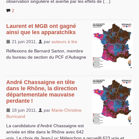
observation singulière et avertie par les effets de (…)
2
Laurent et
MGB
ont gagné
ainsi que les apparatchiks
21 juin 2011
,
par
auteurs à lire
Réflexions de Bernard Sarton, membre
du bureau de section du
PCF
d’Aubagne
André Chassaigne en tête
dans le Rhône, la direction
départementale mauvaise
perdante
!
18 juin 2011
,
par
Marie-Christine
Burricand
La candidature d’André Chassaigne est
arrivée en tête dans le Rhône avec 642
voix. Le choix de Jean-Luc Mélenchon a recueilli 623 voix et