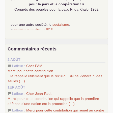
pour la paix et la coopération
!
»
Congrès des peuples pour la paix, Frida Khalo, 1952
–
pour une autre société, le
socialisme
.
–
le
dernier congrès du
PCF
e
–
contribution de jeunes communistes au 39
congrès :
Six
chantiers pour affirmer l’ambition révolutionnaire du
PCF
–
un texte de Jean-Claude Delaunay
le marxisme est la
Commentaires récents
science sociale de notre temps
–
un appel
proposé aux partis communistes et ouvrier
2 AOÛT
d’Europe
–
les
cinq chantiers pour contribuer au débat sur le projet
Lafleur :
Cher
PAM
,
communiste
Merci pour cette contribution.
Elle rappelle utilement que le recul du
RN
ne viendra ni des
seules (…)
1ER AOÛT
Lafleur :
Cher Jean-Paul,
Merci pour cette contribution qui rappelle que la première
défense d’une nation est la protection (…)
Lafleur :
Merci pour cette contribution qui remet au centre