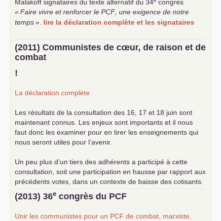
Malakoff signataires du texte alternatif du 34
congrès
«
Faire vivre et renforcer le
PCF
, une exigence de notre
temps
»
.
lire la déclaration complète et les signataires
(2011) Communistes de cœur, de raison et de
combat
!
La déclaration complète
Les résultats de la consultation des 16, 17 et 18 juin sont
maintenant connus. Les enjeux sont importants et il nous
faut donc les examiner pour en tirer les enseignements qui
nous seront utiles pour l’avenir.
Un peu plus d’un tiers des adhérents a participé à cette
consultation, soit une participation en hausse par rapport aux
précédents votes, dans un contexte de baisse des cotisants.
... lire la suite
e
(2013) 36
congrès du
PCF
Unir les communistes pour un
PCF
de combat, marxiste,