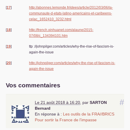
[
17
]
http://abonnes.lemonde.fr/idees/article/2012/03/06/la-
communaute-d-etats-latino-americains-et-caribeens-
celac_1652410_3232.html
[
18
]
http://french.xinhuanet.com/alaune/2015-
07/08/c_134394101.htm
[
19
]
ttp ://johnpilger.com/articles/why-the-rise-of-fascism-is-
again-the-issue
[
20
]
http://johnpilger.com/articles/why-the-rise-of-fascism-is-
again-the-issue
Vos commentaires
#
Le 21 août 2018 à 16:20
,
par
SARTON
Bernard
En réponse à :
Les outils de la
FRA
//
BRICS
Pour sortir la France de l’impasse