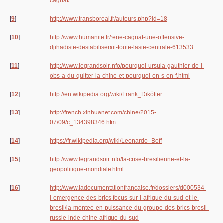
cagnat/
[
9
]
http://www.transboreal.fr/auteurs.php?id=18
[
10
]
http://www.humanite.fr/rene-cagnat-une-offensive-
djihadiste-destabiliserait-toute-lasie-centrale-613533
[
11
]
http://www.legrandsoir.info/pourquoi-ursula-gauthier-de-l-
obs-a-du-quitter-la-chine-et-pourquoi-on-s-en-f.html
[
12
]
http://en.wikipedia.org/wiki/Frank_Dikötter
[
13
]
http://french.xinhuanet.com/chine/2015-
07/09/c_134398346.htm
[
14
]
https://fr.wikipedia.org/wiki/Leonardo_Boff
[
15
]
http://www.legrandsoir.info/la-crise-bresilienne-et-la-
geopolitique-mondiale.html
[
16
]
http://www.ladocumentationfrancaise.fr/dossiers/d000534-
l-emergence-des-brics-focus-sur-l-afrique-du-sud-et-le-
bresil/la-montee-en-puissance-du-groupe-des-brics-bresil-
russie-inde-chine-afrique-du-sud