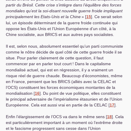
partir du Brésil. Cette crise s’intègre dans l’équilibre des forces
mondiales qu’est la soi-disant nouvelle guerre froide impliquant
principalement les Etats-Unis et la Chine
»
[
15
]
. Ce serait selon
lui, un épisode déterminant de la guerre froide continuée qui
oppose les États-Unis et l’Union Européenne d’un côté, à la
Chine socialiste, aux
BRICS
et aux autres pays socialistes.
Il est, selon nous, absolument essentiel qu’un parti communiste
comme le nôtre décide de quel côté de cette guerre froide il se
situe. Pour parler clairement de cette question, il faut
commencer par en parler tout court
! Dans le capitalisme
mondialisé actuel, qui est en régression, il y a vraiment un
risque réel de guerre chaude. Beaucoup d’économistes, même
en France, pensent que les
BRICS
(alliés avec la
CELAC
et
l’
OCS
) constituent les forces économiques montantes de la
mondialisation
[
16
]
. Du point de vue politique, elles constituent
le principal adversaire de l’impérialisme étasunien et de l’Union
Européenne. Cela est aussi vrai en partie de la
CELAC
[
17
]
.
Enfin l’élargissement de l’
OCS
va dans le même sens
[
18
]
. Cela
est particulièrement important à un moment où l’extrême droite
et le fascisme progressent sans cesse dans l’Union