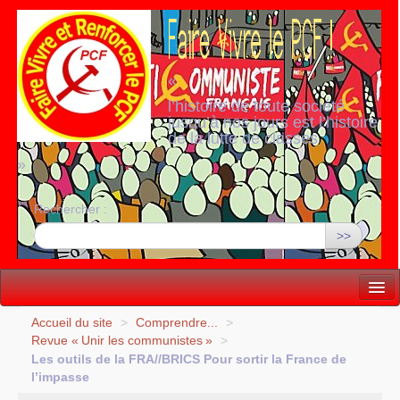
«
l’histoire de toute société
jusqu’à nos jours est l’histoire
de la lutte de classes
»
Rechercher :
>>
Vie politique
Accueil du site
>
Comprendre...
>
Revue «
Unir les communistes
»
>
Lutter, Unir...
Les outils de la
FRA
//
BRICS
Pour sortir la France de
l’impasse
Internationale