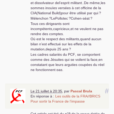
et dissolvateur del’esprit militant..De même,les
sommes inouïes versées à cet officine de la
CIA
(National Build)pour être utilisé par qui
?
Mélenchon
?LePollotec
?Cohen-séat
?
Tous ces dirigeants sont
incompétents,capricieux,et ne veulent ne pas
rendre des comptes.
Où est le respect des militants,quand aucun
bilan n’est effectué sur les effets de la
mutation,depuis 25 ans
?
Les cadres salariès du
PCF
, se comportent
comme des Jésuites qui se voilent la face,en
constatant que leurs arguties coupées du réel
ne fonctionnent pas.
L’essentiel est que le débat n’ait pas lieu,alors
que le pcf,se meurt dans l’absurdité totale.
Or,les cadres du pcf, continuent ,envers et
#
contre tout,du moment que leurs salaires
Le 21 juillet à 20:35
,
par
Pascal Brula
tombent ou que leur position dans l’appareil
En réponse à :
Les outils de la
FRA
//
BRICS
moribond est conservée..
Pour sortir la France de l’impasse
Alors,ces cadres du pcf, dissolvent le peuple
communiste en organisant des Universités à
Cet article est tiré du n°9 de la revue datée de