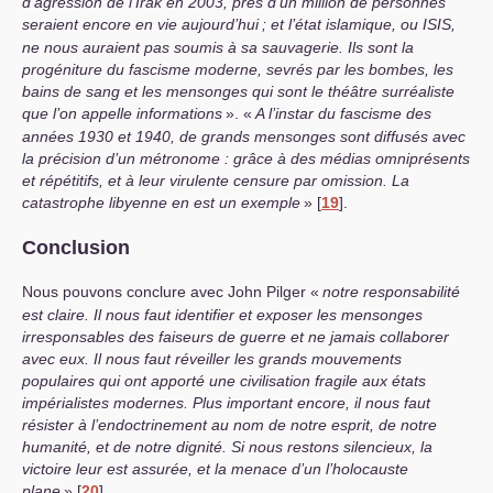
d’agression de l’Irak en 2003, près d’un million de personnes
seraient encore en vie aujourd’hui
; et l’état islamique, ou
ISIS
,
ne nous auraient pas soumis à sa sauvagerie. Ils sont la
progéniture du fascisme moderne, sevrés par les bombes, les
bains de sang et les mensonges qui sont le théâtre surréaliste
que l’on appelle informations
». «
A l’instar du fascisme des
années 1930 et 1940, de grands mensonges sont diffusés avec
la précision d’un métronome : grâce à des médias omniprésents
et répétitifs, et à leur virulente censure par omission. La
catastrophe libyenne en est un exemple
»
[
19
]
.
Conclusion
Nous pouvons conclure avec John Pilger «
notre responsabilité
est claire. Il nous faut identifier et exposer les mensonges
irresponsables des faiseurs de guerre et ne jamais collaborer
avec eux. Il nous faut réveiller les grands mouvements
populaires qui ont apporté une civilisation fragile aux états
impérialistes modernes. Plus important encore, il nous faut
résister à l’endoctrinement au nom de notre esprit, de notre
humanité, et de notre dignité. Si nous restons silencieux, la
victoire leur est assurée, et la menace d’un l’holocauste
plane
»
[
20
]
.