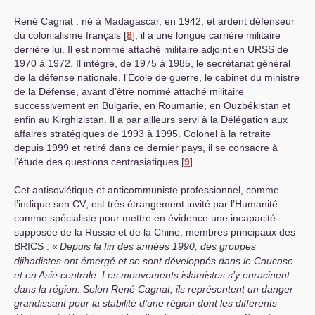
René Cagnat : né à Madagascar, en 1942, et ardent défenseur
du colonialisme français
[
8
]
, il a une longue carrière militaire
derrière lui. Il est nommé attaché militaire adjoint en
URSS
de
1970 à 1972. Il intègre, de 1975 à 1985, le secrétariat général
de la défense nationale, l’École de guerre, le cabinet du ministre
de la Défense, avant d’être nommé attaché militaire
successivement en Bulgarie, en Roumanie, en Ouzbékistan et
enfin au Kirghizistan. Il a par ailleurs servi à la Délégation aux
affaires stratégiques de 1993 à 1995. Colonel à la retraite
depuis 1999 et retiré dans ce dernier pays, il se consacre à
l’étude des questions centrasiatiques
[
9
]
.
Cet antisoviétique et anticommuniste professionnel, comme
l’indique son
CV
, est très étrangement invité par l’Humanité
comme spécialiste pour mettre en évidence une incapacité
supposée de la Russie et de la Chine, membres principaux des
BRICS
: «
Depuis la fin des années 1990, des groupes
djihadistes ont émergé et se sont développés dans le Caucase
et en Asie centrale. Les mouvements islamistes s’y enracinent
dans la région. Selon René Cagnat, ils représentent un danger
grandissant pour la stabilité d’une région dont les différents