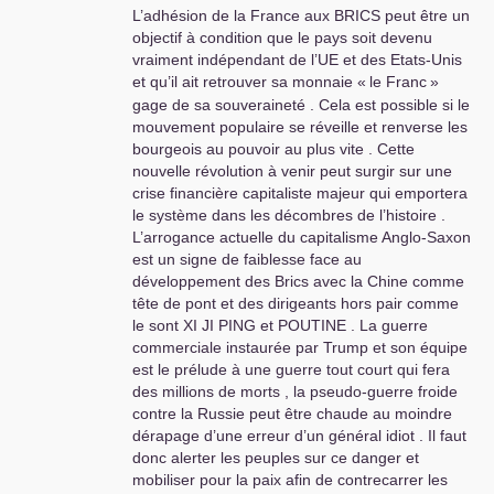
L’adhésion de la France aux
BRICS
peut être un
objectif à condition que le pays soit devenu
vraiment indépendant de l’
UE
et des Etats-Unis
et qu’il ait retrouver sa monnaie «
le Franc
»
gage de sa souveraineté . Cela est possible si le
mouvement populaire se réveille et renverse les
bourgeois au pouvoir au plus vite . Cette
nouvelle révolution à venir peut surgir sur une
crise financière capitaliste majeur qui emportera
le système dans les décombres de l’histoire .
L’arrogance actuelle du capitalisme Anglo-Saxon
est un signe de faiblesse face au
développement des Brics avec la Chine comme
tête de pont et des dirigeants hors pair comme
le sont
XI
JI
PING
et
POUTINE
. La guerre
commerciale instaurée par Trump et son équipe
est le prélude à une guerre tout court qui fera
des millions de morts , la pseudo-guerre froide
contre la Russie peut être chaude au moindre
dérapage d’une erreur d’un général idiot . Il faut
donc alerter les peuples sur ce danger et
mobiliser pour la paix afin de contrecarrer les