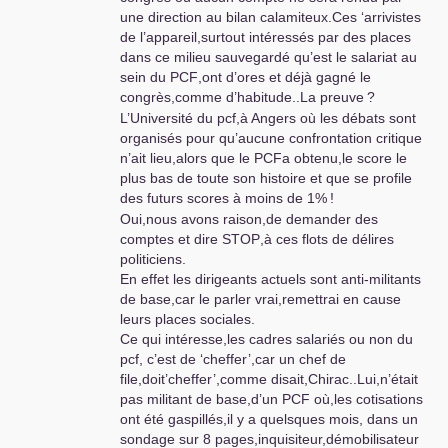
une direction au bilan calamiteux.Ces ‘arrivistes
de l’appareil,surtout intéressés par des places
dans ce milieu sauvegardé qu’est le salariat au
sein du
PCF
,ont d’ores et déjà gagné le
congrès,comme d’habitude..La preuve
?
L’Université du pcf,à Angers où les débats sont
organisés pour qu’aucune confrontation critique
n’ait lieu,alors que le PCFa obtenu,le score le
plus bas de toute son histoire et que se profile
des futurs scores à moins de 1%
!
Oui,nous avons raison,de demander des
comptes et dire
STOP
,à ces flots de délires
politiciens.
En effet les dirigeants actuels sont anti-militants
de base,car le parler vrai,remettrai en cause
leurs places sociales.
Ce qui intéresse,les cadres salariés ou non du
pcf, c’est de ‘cheffer’,car un chef de
file,doit’cheffer’,comme disait,Chirac..Lui,n’était
pas militant de base,d’un
PCF
où,les cotisations
ont été gaspillés,il y a quelsques mois, dans un
sondage sur 8 pages,inquisiteur,démobilisateur