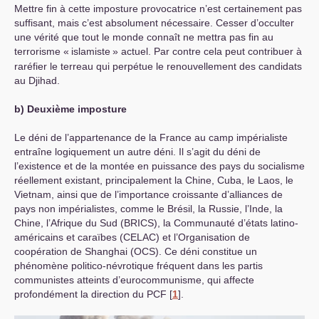
Mettre fin à cette imposture provocatrice n’est certainement pas
suffisant, mais c’est absolument nécessaire. Cesser d’occulter
une vérité que tout le monde connaît ne mettra pas fin au
terrorisme «
islamiste
» actuel. Par contre cela peut contribuer à
raréfier le terreau qui perpétue le renouvellement des candidats
au Djihad.
b) Deuxième imposture
Le déni de l’appartenance de la France au camp impérialiste
entraîne logiquement un autre déni. Il s’agit du déni de
l’existence et de la montée en puissance des pays du socialisme
réellement existant, principalement la Chine, Cuba, le Laos, le
Vietnam, ainsi que de l’importance croissante d’alliances de
pays non impérialistes, comme le Brésil, la Russie, l’Inde, la
Chine, l’Afrique du Sud (
BRICS
), la Communauté d’états latino-
américains et caraïbes (
CELAC
) et l’Organisation de
coopération de Shanghai (
OCS
). Ce déni constitue un
phénomène politico-névrotique fréquent dans les partis
communistes atteints d’eurocommunisme, qui affecte
profondément la direction du
PCF
[
1
]
.