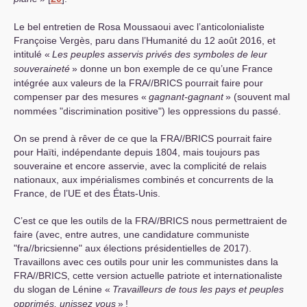
Le bel entretien de Rosa Moussaoui avec l’anticolonialiste
Françoise Vergès, paru dans l’Humanité du 12 août 2016, et
intitulé «
Les peuples asservis privés des symboles de leur
souveraineté
» donne un bon exemple de ce qu’une France
intégrée aux valeurs de la
FRA
//
BRICS
pourrait faire pour
compenser par des mesures «
gagnant-gagnant
» (souvent mal
nommées "discrimination positive") les oppressions du passé.
On se prend à rêver de ce que la
FRA
//
BRICS
pourrait faire
pour Haïti, indépendante depuis 1804, mais toujours pas
souveraine et encore asservie, avec la complicité de relais
nationaux, aux impérialismes combinés et concurrents de la
France, de l’
UE
et des États-Unis.
C’est ce que les outils de la
FRA
//
BRICS
nous permettraient de
faire (avec, entre autres, une candidature communiste
"fra//bricsienne" aux élections présidentielles de 2017).
Travaillons avec ces outils pour unir les communistes dans la
FRA
//
BRICS
, cette version actuelle patriote et internationaliste
du slogan de Lénine «
Travailleurs de tous les pays et peuples
opprimés, unissez vous
»
!