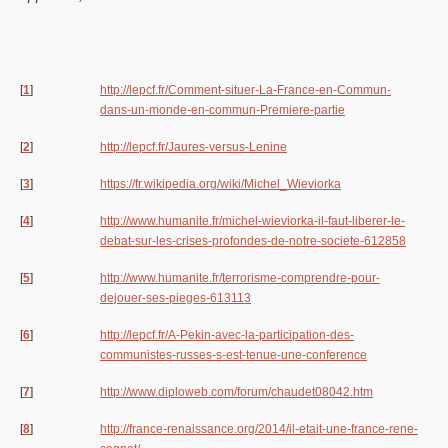
[
1
]
http://lepcf.fr/Comment-situer-La-France-en-Commun-
dans-un-monde-en-commun-Premiere-partie
[
2
]
http://lepcf.fr/Jaures-versus-Lenine
[
3
]
https://fr.wikipedia.org/wiki/Michel_Wieviorka
[
4
]
http://www.humanite.fr/michel-wieviorka-il-faut-liberer-le-
debat-sur-les-crises-profondes-de-notre-societe-612858
[
5
]
http://www.humanite.fr/terrorisme-comprendre-pour-
dejouer-ses-pieges-613113
[
6
]
http://lepcf.fr/A-Pekin-avec-la-participation-des-
communistes-russes-s-est-tenue-une-conference
[
7
]
http://www.diploweb.com/forum/chaudet08042.htm
[
8
]
http://france-renaissance.org/2014/il-etait-une-france-rene-