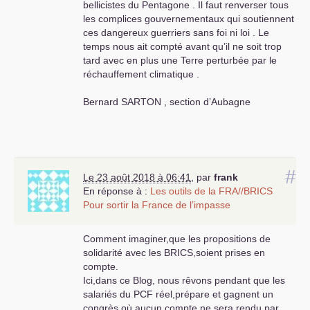
bellicistes du Pentagone . Il faut renverser tous
les complices gouvernementaux qui soutiennent
ces dangereux guerriers sans foi ni loi . Le
temps nous ait compté avant qu’il ne soit trop
tard avec en plus une Terre perturbée par le
réchauffement climatique .
Bernard
SARTON
, section d’Aubagne
#
Le 23 août 2018 à 06:41
,
par
frank
En réponse à :
Les outils de la
FRA
//
BRICS
Pour sortir la France de l’impasse
Comment imaginer,que les propositions de
solidarité avec les
BRICS
,soient prises en
compte.
Ici,dans ce Blog, nous rêvons pendant que les
salariés du
PCF
réel,prépare et gagnent un
congrès où aucun compte ne sera rendu par