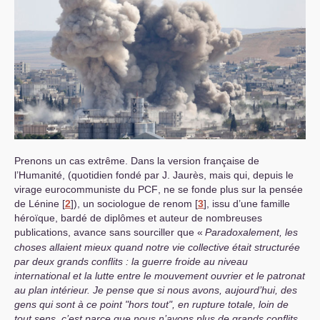
Prenons un cas extrême. Dans la version française de
l’Humanité, (quotidien fondé par J. Jaurès, mais qui, depuis le
virage eurocommuniste du
PCF
, ne se fonde plus sur la pensée
de Lénine
[
2
]
), un sociologue de renom
[
3
]
, issu d’une famille
héroïque, bardé de diplômes et auteur de nombreuses
publications, avance sans sourciller que «
Paradoxalement, les
choses allaient mieux quand notre vie collective était structurée
par deux grands conflits : la guerre froide au niveau
international et la lutte entre le mouvement ouvrier et le patronat
au plan intérieur. Je pense que si nous avons, aujourd’hui, des
gens qui sont à ce point "hors tout", en rupture totale, loin de
tout sens, c’est parce que nous n’avons plus de grands conflits