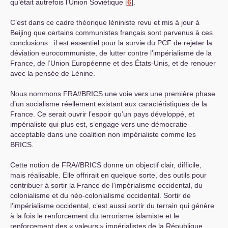
qu’était autrefois l’Union Soviétique
[
6
]
.
C’est dans ce cadre théorique léniniste revu et mis à jour à
Beijing que certains communistes français sont parvenus à ces
conclusions : il est essentiel pour la survie du
PCF
de rejeter la
déviation eurocommuniste, de lutter contre l’impérialisme de la
France, de l’Union Européenne et des États-Unis, et de renouer
avec la pensée de Lénine.
Nous nommons
FRA
//
BRICS
une voie vers une première phase
d’un socialisme réellement existant aux caractéristiques de la
France. Ce serait ouvrir l’espoir qu’un pays développé, et
impérialiste qui plus est, s’engage vers une démocratie
acceptable dans une coalition non impérialiste comme les
BRICS
.
Cette notion de
FRA
//
BRICS
donne un objectif clair, difficile,
mais réalisable. Elle offrirait en quelque sorte, des outils pour
contribuer à sortir la France de l’impérialisme occidental, du
colonialisme et du néo-colonialisme occidental. Sortir de
l’impérialisme occidental, c’est aussi sortir du terrain qui génère
à la fois le renforcement du terrorisme islamiste et le
renforcement des «
valeurs
» impérialistes de la République