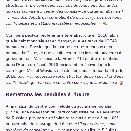
structurants. En conséquence, nous devons nous demander,
non pas comment inventer des conflits – ce qui serait absurde
!
–, mais des débats qui permettent de faire surgir des positions
conflictuelles et institutionnalisables, négociables.
»
[
4
]
.
Comment peut-on proférer une telle absurdité en 2016, alors
que la paix mondiale est en danger, que les tanks de l’
OTAN
menacent la Russie, que la marine de guerre étasunienne
menace la Chine, et que la lutte contre les lois anti-ouvrières du
gouvernement Valls secoue la France
? Et quatre journalistes
dans l’Huma du 7 août 2016 récidivent en écrivant que le
sociologue Michel Wieviorka plaide, lui, dans l’Huma du 28 juillet
2016, pour «
la nécessaire reconstruction du lien social et d’une
conflictualité qui débouche sur autre chose que la violence
»
[
5
]
.
Remettons les pendules à l’heure
A l’invitation du Centre pour l’étude du socialisme mondial
(Chine), une délégation du Parti communiste de la Fédération
e
de Russie a pris part au séminaire scientifique dédié au 100
anniversaire de l’ouvrage de Lénine, «
L’impérialisme, stade
suprême du capitalisme
». Le séminaire a eu lieu le 5 Juillet