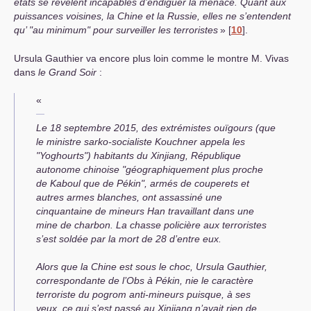
états se révèlent incapables d’endiguer la menace. Quant aux
puissances voisines, la Chine et la Russie, elles ne s’entendent
qu’ "au minimum" pour surveiller les terroristes
»
[
10
]
.
Ursula Gauthier va encore plus loin comme le montre M. Vivas
dans
le Grand Soir
:
«
Le 18 septembre 2015, des extrémistes ouïgours (que
le ministre sarko-socialiste Kouchner appela les
"Yoghourts") habitants du Xinjiang, République
autonome chinoise "géographiquement plus proche
de Kaboul que de Pékin", armés de couperets et
autres armes blanches, ont assassiné une
cinquantaine de mineurs Han travaillant dans une
mine de charbon. La chasse policière aux terroristes
s’est soldée par la mort de 28 d’entre eux.
Alors que la Chine est sous le choc, Ursula Gauthier,
correspondante de l’Obs à Pékin, nie le caractère
terroriste du pogrom anti-mineurs puisque, à ses
yeux, ce qui s’est passé au Xinjiang n’avait rien de