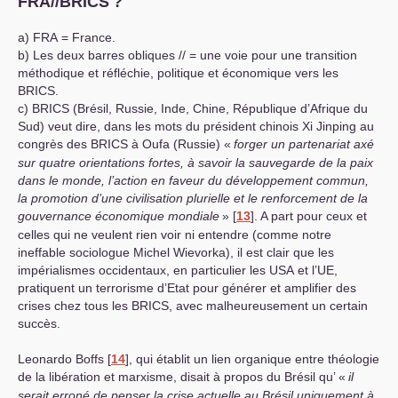
FRA
//
BRICS
?
a)
FRA
= France.
b) Les deux barres obliques // = une voie pour une transition
méthodique et réfléchie, politique et économique vers les
BRICS
.
c)
BRICS
(Brésil, Russie, Inde, Chine, République d’Afrique du
Sud) veut dire, dans les mots du président chinois Xi Jinping au
congrès des
BRICS
à Oufa (Russie) «
forger un partenariat axé
sur quatre orientations fortes, à savoir la sauvegarde de la paix
dans le monde, l’action en faveur du développement commun,
la promotion d’une civilisation plurielle et le renforcement de la
gouvernance économique mondiale
»
[
13
]
. A part pour ceux et
celles qui ne veulent rien voir ni entendre (comme notre
ineffable sociologue Michel Wievorka), il est clair que les
impérialismes occidentaux, en particulier les
USA
et l’
UE
,
pratiquent un terrorisme d’Etat pour générer et amplifier des
crises chez tous les
BRICS
, avec malheureusement un certain
succès.
Leonardo Boffs
[
14
]
, qui établit un lien organique entre théologie
de la libération et marxisme, disait à propos du Brésil qu’ «
il
serait erroné de penser la crise actuelle au Brésil uniquement à