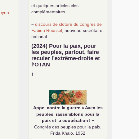
et quelques articles clés
complémentaires
oyen-
–
discours de clôture du congrès de
Fabien Roussel
, nouveau secrétaire
national
–
une
analyse de classe du
(2024) Pour la paix, pour
mouvement des gilets jaunes
par
les peuples, partout, faire
Philippe Cordat
reculer l’extrême-droite et
–
un texte de Jean-Claude Delaunay
l’
OTAN
le marxisme est la science sociale de
notre temps
!
–
un appel
proposé aux partis
communistes et ouvrier d’Europe
–
demandez
le numéro 10 de la
revue Unir les Communistes
–
les
cinq chantiers pour contribuer
Appel contre la guerre «
Avec les
au débat sur le projet communiste
peuples, rassemblons pour la
paix et la coopération
!
»
Congrès des peuples pour la paix,
Frida Khalo, 1952