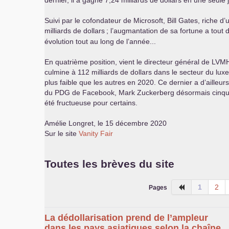
dernier, il a gagné 7,24 milliards de dollars en une seule
Suivi par le cofondateur de Microsoft, Bill Gates, riche d’
milliards de dollars
; l’augmantation de sa fortune a tou
évolution tout au long de l’année...
En quatrième position, vient le directeur général de
LVM
culmine à 112 milliards de dollars dans le secteur du lux
plus faible que les autres en 2020. Ce dernier a d’ailleu
du
PDG
de Facebook, Mark Zuckerberg désormais cinqu
été fructueuse pour certains.
Amélie Longret, le 15 décembre 2020
Sur le site
Vanity Fair
Toutes les brèves du site
1
2
Pages
La dédollarisation prend de l’ampleur
dans les pays asiatiques selon la chaîne