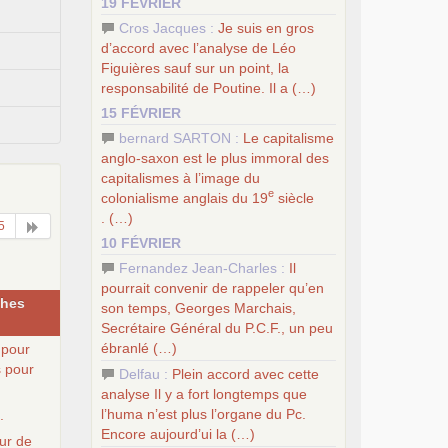
19 FÉVRIER
Cros Jacques :
Je suis en gros
d’accord avec l’analyse de Léo
Figuières sauf sur un point, la
responsabilité de Poutine. Il a (…)
15 FÉVRIER
bernard SARTON :
Le capitalisme
anglo-saxon est le plus immoral des
capitalismes à l’image du
e
colonialisme anglais du 19
siècle
. (…)
5
10 FÉVRIER
Fernandez Jean-Charles :
Il
pourrait convenir de rappeler qu’en
ches
son temps, Georges Marchais,
Secrétaire Général du
P.C.
F., un peu
ébranlé (…)
 pour
s pour
Delfau :
Plein accord avec cette
analyse Il y a fort longtemps que
l’huma n’est plus l’organe du Pc.
.
Encore aujourd’ui la (…)
eur de