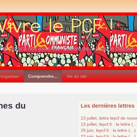
iété jusqu’à nos jours est l’histoire de la lutte de classes
’organiser
Comprendre...
Vie du site
hes du
Les dernières lettres
13 juillet, lettre lepcf de nou
13 juillet, lepcf.fr : la lettre (
29 juin, lepcf.fr : la lettre (…)
22 juin, lepcf.fr : la lettre (…)