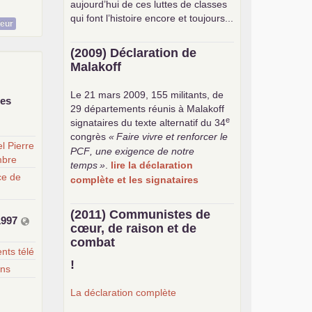
aujourd’hui de ces luttes de classes
qui font l’histoire encore et toujours...
teur
(2009) Déclaration de
Malakoff
Le 21 mars 2009, 155 militants, de
des
29 départements réunis à Malakoff
e
signataires du texte alternatif du 34
congrès
«
Faire vivre et renforcer le
l Pierre
PCF
, une exigence de notre
mbre
temps
»
.
lire la déclaration
ce de
complète et les signataires
(2011) Communistes de
1997
cœur, de raison et de
combat
ts télé
!
ins
La déclaration complète