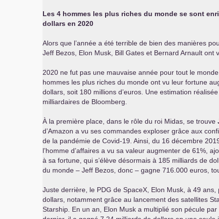
Les 4 hommes les plus riches du monde se sont enri
dollars en 2020
Alors que l’année a été terrible de bien des manières p
Jeff Bezos, Elon Musk, Bill Gates et Bernard Arnault ont v
2020 ne fut pas une mauvaise année pour tout le monde
hommes les plus riches du monde ont vu leur fortune au
dollars, soit 180 millions d’euros. Une estimation réalisée
milliardaires de Bloomberg.
À la première place, dans le rôle du roi Midas, se trouve
d’Amazon a vu ses commandes exploser grâce aux confi
de la pandémie de Covid-19. Ainsi, du 16 décembre 20
l’homme d’affaires a vu sa valeur augmenter de 61%, ajou
à sa fortune, qui s’élève désormais à 185 milliards de dol
du monde – Jeff Bezos, donc – gagne 716.000 euros, tou
Juste derrière, le
PDG
de SpaceX, Elon Musk, à 49 ans, p
dollars, notamment grâce au lancement des satellites Starl
Starship. En un an, Elon Musk a multiplié son pécule pa