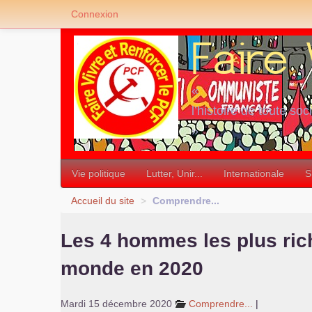
Connexion
«
l’histoire de toute soc
»
Vie politique
Lutter, Unir...
Internationale
S
Accueil du site
>
Comprendre...
Les 4 hommes les plus ric
monde en 2020
Mardi 15 décembre 2020
Comprendre...
|