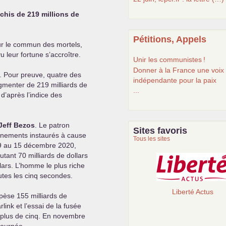
chis de 219 millions de
Pétitions, Appels
our le commun des mortels,
u leur fortune s’accroître.
Unir les communistes
!
Donner à la France une voix
. Pour preuve, quatre des
indépendante pour la paix
gmenter de 219 milliards de
...
 d’après l’indice des
Jeff Bezos
. Le patron
Sites favoris
nements instaurés à cause
Tous les sites
19 au 15 décembre 2020,
tant 70 milliards de dollars
lars. L’homme le plus riche
tes les cinq secondes.
Liberté Actus
èse 155 milliards de
ink et l’essai de la fusée
r plus de cinq. En novembre