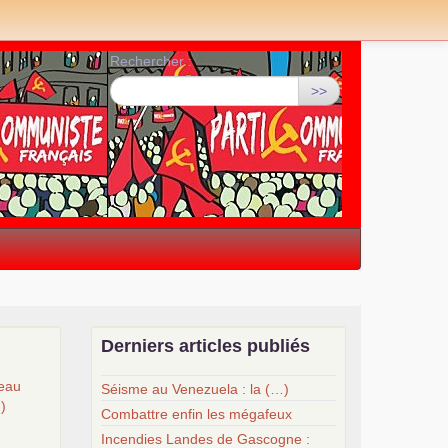
Rechercher :
>>
Derniers articles publiés
veau
Séisme au Venezuela : la (…)
…)
Combattre enfin les mégafeux
Incendies Landes de Gascogne :