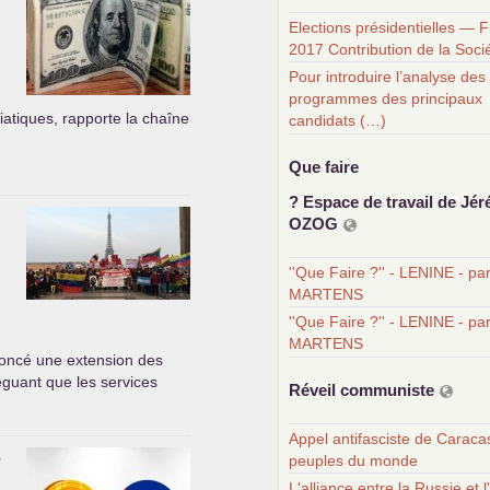
Elections présidentielles — 
2017 Contribution de la Soci
Pour introduire l’analyse des
programmes des principaux
iatiques, rapporte la chaîne
candidats (…)
Que faire
? Espace de travail de Jér
OZOG
''Que Faire ?'' - LENINE - pa
MARTENS
''Que Faire ?'' - LENINE - pa
MARTENS
oncé une extension des
léguant que les services
Réveil communiste
Appel antifasciste de Caraca
e
peuples du monde
L'alliance entre la Russie et l