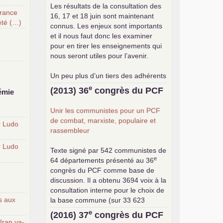
Les résultats de la consultation des
France
16, 17 et 18 juin sont maintenant
été (…)
connus. Les enjeux sont importants
et il nous faut donc les examiner
pour en tirer les enseignements qui
nous seront utiles pour l’avenir.
Un peu plus d’un tiers des adhérents
a participé à cette consultation, soit
e
(2013) 36
congrès du
PCF
émie
une participation en hausse par
rapport aux précédents votes, dans
Unir les communistes pour un
PCF
un contexte de baisse des cotisants.
de combat, marxiste, populaire et
r Ludo
... lire la suite
rassembleur
r Ludo
Texte signé par 542 communistes de
e
64 départements présenté au 36
congrès du
PCF
comme base de
discussion. Il a obtenu 3694 voix à la
consultation interne pour le choix de
s aux
la base commune (sur 33 623
exprimés) .
e
(2016) 37
congrès du
PCF
'Iran va-