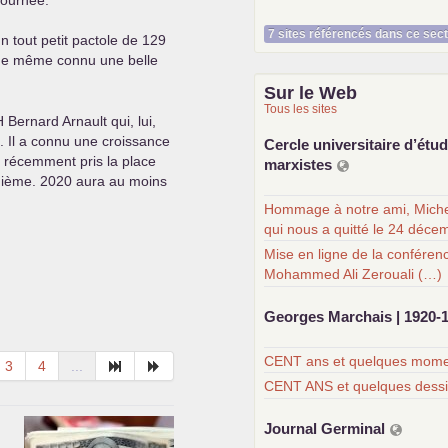
 journée.
7 sites référencés dans ce sec
un tout petit pactole de 129
t de même connu une belle
Sur le Web
Tous les sites
H
Bernard Arnault qui, lui,
e. Il a connu une croissance
Cercle universitaire d’étu
rs récemment pris la place
marxistes
ième. 2020 aura au moins
Hommage à notre ami, Miche
qui nous a quitté le 24 déce
Mise en ligne de la conféren
Mohammed Ali Zerouali (…)
Georges Marchais | 1920-
CENT ans et quelques momen
3
4
...
CENT ANS et quelques dess
Journal Germinal