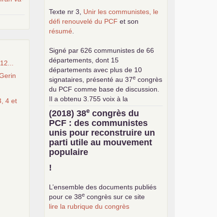
Texte nr 3,
Unir les communistes, le
défi renouvelé du
PCF
et son
résumé
.
Signé par 626 communistes de 66
départements, dont 15
12...
départements avec plus de 10
Gerin
e
signataires, présenté au 37
congrès
du
PCF
comme base de discussion.
Il a obtenu 3.755 voix à la
, 4 et
consultation interne pour le choix de
e
(2018) 38
congrès du
la base commune (sur 24.376
PCF
: des communistes
exprimés).
unis pour reconstruire un
parti utile au mouvement
populaire
!
L’ensemble des documents publiés
e
pour ce 38
congrès sur ce site
lire la rubrique du congrès