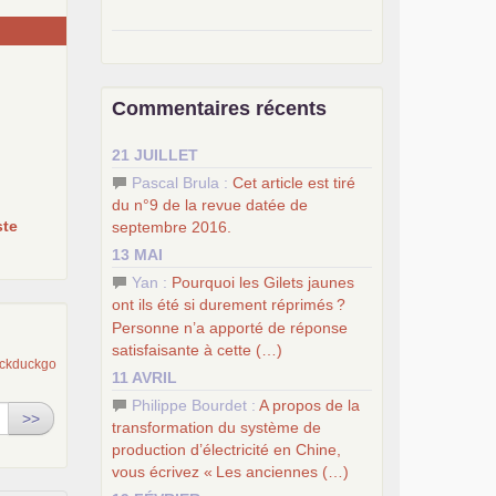
–
pour une autre société, le
socialisme
.
–
le
dernier congrès du
PCF
Commentaires récents
–
contribution de jeunes
e
communistes au 39
congrès :
Six
21 JUILLET
chantiers pour affirmer l’ambition
révolutionnaire du
PCF
Pascal Brula :
Cet article est tiré
–
un texte de Jean-Claude Delaunay
du n°9 de la revue datée de
le marxisme est la science sociale de
te
septembre 2016.
notre temps
13 MAI
–
un appel
proposé aux partis
Yan :
Pourquoi les Gilets jaunes
communistes et ouvrier d’Europe
ont ils été si durement réprimés
?
–
les
cinq chantiers pour contribuer
Personne n’a apporté de réponse
au débat sur le projet communiste
satisfaisante à cette (…)
11 AVRIL
Philippe Bourdet :
A propos de la
>>
transformation du système de
production d’électricité en Chine,
vous écrivez «
Les anciennes (…)