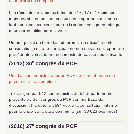
La déclaration complète
Les résultats de la consultation des 16, 17 et 18 juin sont
maintenant connus. Les enjeux sont importants et il nous
faut donc les examiner pour en tirer les enseignements qui
nous seront utiles pour l’avenir.
Un peu plus d’un tiers des adhérents a participé à cette
consultation, soit une participation en hausse par rapport aux
précédents votes, dans un contexte de baisse des cotisants.
... lire la suite
e
(2013) 36
congrès du
PCF
Unir les communistes pour un
PCF
de combat, marxiste,
populaire et rassembleur
Texte signé par 542 communistes de 64 départements
e
présenté au 36
congrès du
PCF
comme base de
discussion. Il a obtenu 3694 voix à la consultation interne
pour le choix de la base commune (sur 33 623 exprimés) .
e
(2016) 37
congrès du
PCF