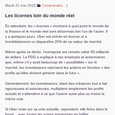
Mardi 21 mai 2019
Comprendre...
|
S’organiser
Les licornes loin du monde réel
Comprendre...
En attendant, les «
licornes
» montrent à quel point le monde de
Vie du site
la finance et le monde réel sont désormais loin l’un de l’autre. Il
y a quelques jours, Uber est entrée en bourse et a
immédiatement vu disparaître 20% de sa valeur de marché.
Même après ce déclin, l’entreprise est censée valoir 69 milliards
de dollars. Le
PDG
a expliqué à ses employés et actionnaires
que, même s’il y avait beaucoup de «
possibilités
» sur le
marché, les investisseurs valorisent les actions en fonction «
des
profits qu’elles doivent générer dans le futur
».
Généralement, les investisseurs, étant des créatures tout à fait
rigoureuses et astucieuses, multiplient simplement les profits
actuels et s’attendent à ce que l’avenir suive plus ou moins la
même voie.
Si Uber reste sur sa voie actuelle, cependant, elle finira dans le
fossé... avec toutes les autres entreprises en faillite.