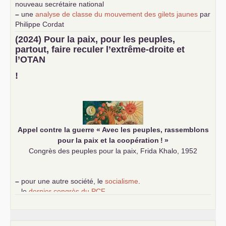
nouveau secrétaire national
–
une
analyse de classe du mouvement des gilets jaunes
par
Philippe Cordat
–
un texte de Jean-Claude Delaunay
le marxisme est la
(2024) Pour la paix, pour les peuples,
science sociale de notre temps
partout, faire reculer l’extrême-droite et
–
un appel
proposé aux partis communistes et ouvrier
l’
OTAN
d’Europe
–
demandez
le numéro 10 de la revue Unir les Communistes
!
–
les
cinq chantiers pour contribuer au débat sur le projet
communiste
Appel contre la guerre «
Avec les peuples, rassemblons
pour la paix et la coopération
!
»
Congrès des peuples pour la paix, Frida Khalo, 1952
–
pour une autre société, le
socialisme
.
–
le
dernier congrès du
PCF
e
–
contribution de jeunes communistes au 39
congrès :
Six
chantiers pour affirmer l’ambition révolutionnaire du
PCF
–
un texte de Jean-Claude Delaunay
le marxisme est la