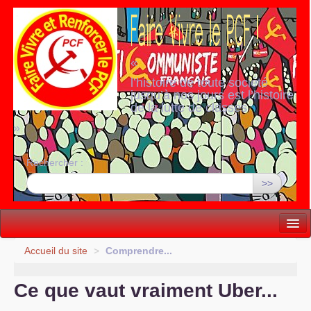
«
l’histoire de toute société
jusqu’à nos jours est l’histoire
de la lutte de classes
»
Rechercher :
>>
Vie politique
Accueil du site
>
Comprendre...
Lutter, Unir...
Ce que vaut vraiment Uber...
Internationale