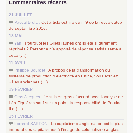
Commentaires récents
science sociale de notre temps
–
un appel
proposé aux partis communistes et ouvrier
21 JUILLET
d’Europe
–
les
cinq chantiers pour contribuer au débat sur le projet
Pascal Brula :
Cet article est tiré du n°9 de la revue datée
communiste
de septembre 2016.
13 MAI
Yan :
Pourquoi les Gilets jaunes ont ils été si durement
réprimés
? Personne n’a apporté de réponse satisfaisante à
cette (…)
11 AVRIL
Philippe Bourdet :
A propos de la transformation du
système de production d’électricité en Chine, vous écrivez
«
Les anciennes (…)
19 FÉVRIER
Cros Jacques :
Je suis en gros d’accord avec l’analyse de
Léo Figuières sauf sur un point, la responsabilité de Poutine.
Il a (…)
15 FÉVRIER
bernard SARTON :
Le capitalisme anglo-saxon est le plus
immoral des capitalismes à l’image du colonialisme anglais