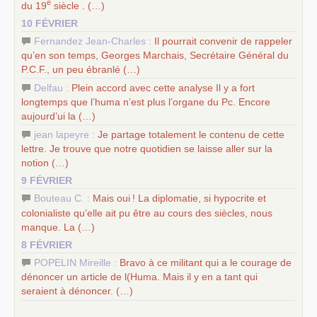
e
du 19
siècle . (…)
10 FÉVRIER
Fernandez Jean-Charles :
Il pourrait convenir de rappeler
qu’en son temps, Georges Marchais, Secrétaire Général du
P.C.
F., un peu ébranlé (…)
Delfau :
Plein accord avec cette analyse Il y a fort
longtemps que l’huma n’est plus l’organe du Pc. Encore
aujourd’ui la (…)
jean lapeyre :
Je partage totalement le contenu de cette
lettre. Je trouve que notre quotidien se laisse aller sur la
notion (…)
9 FÉVRIER
Bouteau C. :
Mais oui
! La diplomatie, si hypocrite et
colonialiste qu’elle ait pu être au cours des siècles, nous
manque. La (…)
8 FÉVRIER
POPELIN Mireille :
Bravo à ce militant qui a le courage de
dénoncer un article de l(Huma. Mais il y en a tant qui
seraient à dénoncer. (…)