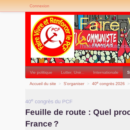
Connexion
«
l’histoire de toute soc
»
Vie politique
Lutter, Unir...
Internationale
S
e
Accueil du site
>
S’organiser
>
40
congrès 2026
>
e
40
congrès du
PCF
Feuille de route : Quel pro
France
?