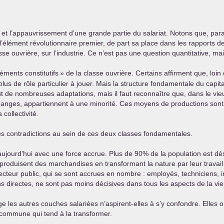
s et l’appauvrissement d’une grande partie du salariat. Notons que, para
’élément révolutionnaire premier, de part sa place dans les rapports de
se ouvrière, sur l’industrie. Ce n’est pas une question quantitative, mais
léments constitutifs
» de la classe ouvrière. Certains affirment que, loin d
s de rôle particulier à jouer. Mais la structure fondamentale du capit
t de nombreuses adaptations, mais il faut reconnaître que, dans le vieux 
hanges, appartiennent à une minorité. Ces moyens de productions sont 
 collectivité.
les contradictions au sein de ces deux classes fondamentales.
 aujourd’hui avec une force accrue. Plus de 90% de la population est d
 qui produisent des marchandises en transformant la nature par leur trava
secteur public, qui se sont accrues en nombre : employés, techniciens,
ins directes, ne sont pas moins décisives dans tous les aspects de la vi
e les autres couches salariées n’aspirent-elles à s’y confondre. Elles o
e commune qui tend à la transformer.