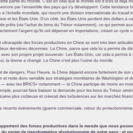
ette partie du monde. C’est en cela que le monde est d’ores et déjà mul
s encore par l’ensemble des pays qui s’y développent. Cette tendance h
’échelle mondiale, qui nourrit une division internationale du travail tou
hine et les États-Unis. D’un côté, les États-Unis perdent des dollars à 
e de prêts (via l’achat de bons du Trésor notamment), ce qui permet aux
rectement l’argent qu’ils ont dépensé en importations, créant un cycle où
 ultrarapide des forces productives en Chine se sont très bien articulés à
deux dernières décennies. La Chine, parce que cela lui a permis de dé
e avec son propre projet souverain. Les États-Unis, car cela a permis à
hui, la donne a changé. La Chine n’est plus l’usine du monde.
lot de dangers. Pour l’heure, la Chine dépend encore fortement de son 
n et reste donc sensible aux stratégies monétaires de Washington et de 
n — avec les
BRICS
+ notamment — la Chine participe de moins en moi
xemple, pourrait faire baisser la demande pour les bons du Trésor améri
ricaine plus coûteuse et créerait des turbulences sur les marchés finan
 récents événements (guerre commerciale, retour du protectionnisme, co
veloppement des forces productives dans le monde que nous pouvon
é du projet de transformation révolutionnaire de notre pays
; et n