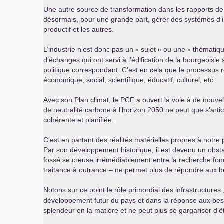
Une autre source de transformation dans les rapports de c
désormais, pour une grande part, gérer des systèmes d’info
productif et les autres.
L’industrie n’est donc pas un «
sujet
» ou une «
thématiq
d’échanges qui ont servi à l’édification de la bourgeois
politique correspondant. C’est en cela que le processus 
économique, social, scientifique, éducatif, culturel, etc.
Avec son Plan climat, le
PCF
a ouvert la voie à de nouvel
de neutralité carbone à l’horizon 2050 ne peut que s’articu
cohérente et planifiée.
C’est en partant des réalités matérielles propres à notr
Par son développement historique, il est devenu un obsta
fossé se creuse irrémédiablement entre la recherche fon
traitance à outrance – ne permet plus de répondre aux be
Notons sur ce point le rôle primordial des infrastructures
développement futur du pays et dans la réponse aux bes
splendeur en la matière et ne peut plus se gargariser d’ê