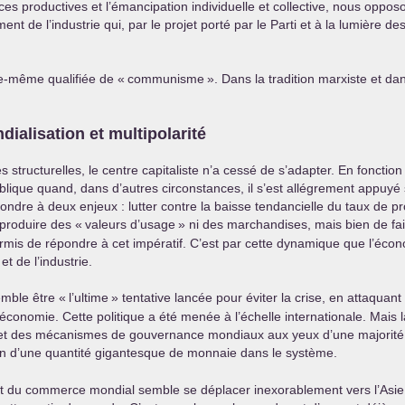
es productives et l’émancipation individuelle et collective, nous oppo
t de l’industrie qui, par le projet porté par le Parti et à la lumière d
le-même qualifiée de «
communisme
». Dans la tradition marxiste et da
dialisation et multipolarité
 structurelles, le centre capitaliste n’a cessé de s’adapter. En fonctio
 publique quand, dans d’autres circonstances, il s’est allégrement appuy
 répondre à deux enjeux : lutter contre la baisse tendancielle du taux de 
e produire des «
valeurs d’usage
» ni des marchandises, mais bien de fair
rmis de répondre à cet impératif. C’est par cette dynamique que l’éco
et de l’industrie.
emble être «
l’ultime
» tentative lancée pour éviter la crise, en attaquant
économie. Cette politique a été menée à l’échelle internationale. Mais 
ollar et des mécanismes de gouvernance mondiaux aux yeux d’une majorité
ion d’une quantité gigantesque de monnaie dans le système.
et du commerce mondial semble se déplacer inexorablement vers l’Asie.