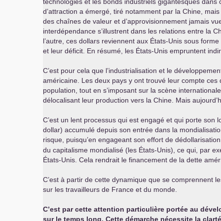
technologies et les bonds industriels gigantesques dans c
d’attraction a émergé, tiré notamment par la Chine, mai
des chaînes de valeur et d’approvisionnement jamais vue à l
interdépendance s’illustrent dans les relations entre la C
l’autre, ces dollars reviennent aux États-Unis sous form
et leur déficit. En résumé, les États-Unis empruntent indi
C’est pour cela que l’industrialisation et le développement
américaine. Les deux pays y ont trouvé leur compte ces 
population, tout en s’imposant sur la scène international
délocalisant leur production vers la Chine. Mais aujourd’
C’est un lent processus qui est engagé et qui porte son 
dollar) accumulé depuis son entrée dans la mondialisatio
risque, puisqu’en engageant son effort de dédollarisatio
du capitalisme mondialisé (les États-Unis), ce qui, par e
États-Unis. Cela rendrait le financement de la dette amé
C’est à partir de cette dynamique que se comprennent les
sur les travailleurs de France et du monde.
C’est par cette attention particulière portée au dé
sur le temps long. Cette démarche nécessite la clart