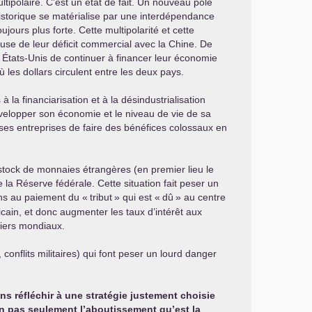
tipolaire. C’est un état de fait. Un nouveau pôle
istorique se matérialise par une interdépendance
jours plus forte. Cette multipolarité et cette
cause de leur déficit commercial avec la Chine. De
 États-Unis de continuer à financer leur économie
 les dollars circulent entre les deux pays.
 la financiarisation et à la désindustrialisation
velopper son économie et le niveau de vie de sa
 ses entreprises de faire des bénéfices colossaux en
stock de monnaies étrangères (en premier lieu le
la Réserve fédérale. Cette situation fait peser un
ns au paiement du «
tribut
» qui est «
dû
» au centre
cain, et donc augmenter les taux d’intérêt aux
ciers mondiaux.
nflits militaires) qui font peser un lourd danger
s réfléchir à une stratégie justement choisie
on pas seulement l’aboutissement qu’est la