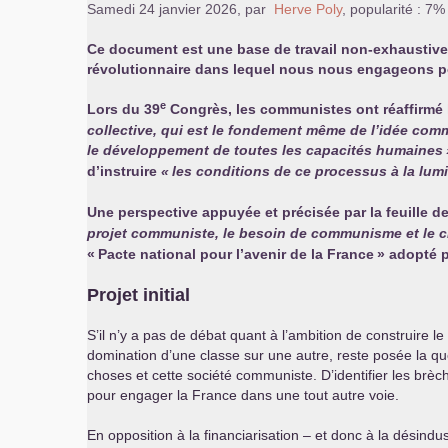
Samedi 24 janvier 2026
,
par
Herve Poly
,
popularité : 7%
Ce document est une base de travail non-exhaustive,
révolutionnaire dans lequel nous nous engageons po
e
Lors du 39
Congrès, les communistes ont réaffirmé
collective, qui est le fondement même de l’idée comm
le développement de toutes les capacités humaines
d’instruire
«
les conditions de ce processus à la lumi
Une perspective appuyée et précisée par la feuille d
projet communiste, le besoin de communisme et le ch
«
Pacte national pour l’avenir de la France
» adopté pa
Projet initial
S’il n’y a pas de débat quant à l’ambition de construire
domination d’une classe sur une autre, reste posée la quest
choses et cette société communiste. D’identifier les brèch
pour engager la France dans une tout autre voie.
En opposition à la financiarisation – et donc à la désindu