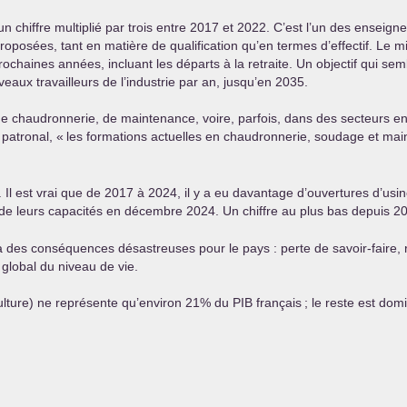
un chiffre multiplié par trois entre 2017 et 2022. C’est l’un des ensei
roposées, tant en matière de qualification qu’en termes d’effectif. Le mi
rochaines années, incluant les départs à la retraite. Un objectif qui se
eaux travailleurs de l’industrie par an, jusqu’en 2035.
de chaudronnerie, de maintenance, voire, parfois, dans des secteurs ent
 patronal, «
les formations actuelles en chaudronnerie, soudage et mai
. Il est vrai que de 2017 à 2024, il y a eu davantage d’ouvertures d’us
de leurs capacités en décembre 2024. Un chiffre au plus bas depuis 2
a des conséquences désastreuses pour le pays : perte de savoir-faire, 
l global du niveau de vie.
iculture) ne représente qu’environ 21% du
PIB
français
; le reste est dom