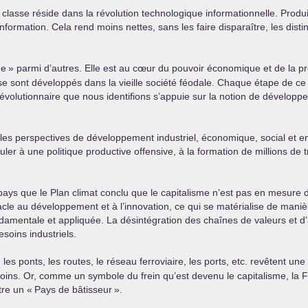
lasse réside dans la révolution technologique informationnelle. Produir
rmation. Cela rend moins nettes, sans les faire disparaître, les distinc
ue
» parmi d’autres. Elle est au cœur du pouvoir économique et de la p
ie se sont développés dans la vieille société féodale. Chaque étape d
révolutionnaire que nous identifions s’appuie sur la notion de dévelop
les perspectives de développement industriel, économique, social et envi
ler à une politique productive offensive, à la formation de millions de t
e pays que le Plan climat conclu que le capitalisme n’est pas en mesure
cle au développement et à l’innovation, ce qui se matérialise de manièr
damentale et appliquée. La désintégration des chaînes de valeurs et d
soins industriels.
; les ponts, les routes, le réseau ferroviaire, les ports, etc. revêtent u
oins. Or, comme un symbole du frein qu’est devenu le capitalisme, la
tre un «
Pays de bâtisseur
».