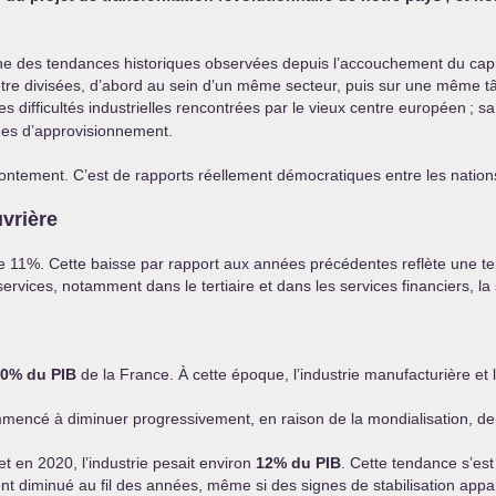
une des tendances historiques observées depuis l’accouchement du cap
d’être divisées, d’abord au sein d’un même secteur, puis sur une même t
es difficultés industrielles rencontrées par le vieux centre européen
; s
es d’approvisionnement.
rontement. C’est de rapports réellement démocratiques entre les natio
uvrière
de 11%. Cette baisse par rapport aux années précédentes reflète une 
vices, notamment dans le tertiaire et dans les services financiers, la s
30% du
PIB
de la France. À cette époque, l’industrie manufacturière et
ommencé à diminuer progressivement, en raison de la mondialisation, de 
et en 2020, l’industrie pesait environ
12% du
PIB
. Cette tendance s’est
nt diminué au fil des années, même si des signes de stabilisation appar