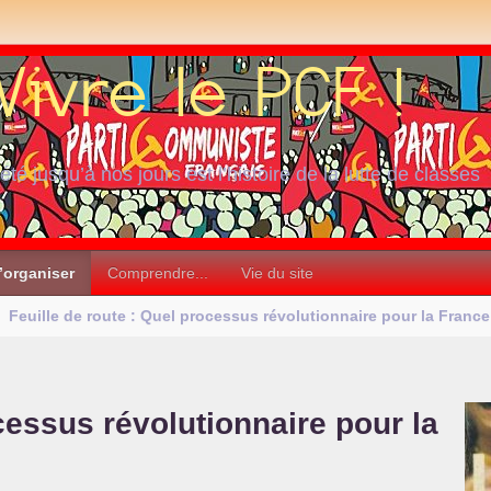
iété jusqu’à nos jours est l’histoire de la lutte de classes
’organiser
Comprendre...
Vie du site
Feuille de route : Quel processus révolutionnaire pour la France
cessus révolutionnaire pour la