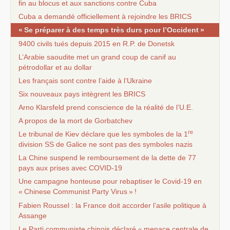
fin au blocus et aux sanctions contre Cuba
Cuba a demandé officiellement à rejoindre les
BRICS
«
Se préparer à des temps très durs pour l’Occident
»
9400 civils tués depuis 2015 en
R.P.
de Donetsk
L’Arabie saoudite met un grand coup de canif au
pétrodollar et au dollar
Les français sont contre l’aide à l’Ukraine
Six nouveaux pays intègrent les
BRICS
Arno Klarsfeld prend conscience de la réalité de l’
U.E.
A propos de la mort de Gorbatchev
re
Le tribunal de Kiev déclare que les symboles de la 1
division
SS
de Galice ne sont pas des symboles nazis
La Chine suspend le remboursement de la dette de 77
pays aux prises avec
COVID
-19
Une campagne honteuse pour rebaptiser le Covid-19 en
«
Chinese Communist Party Virus
»
!
Fabien Roussel : la France doit accorder l’asile politique à
Assange
Le Parti communiste chinois déclaré «
menace centrale de