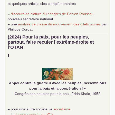
et quelques articles clés complémentaires
–
discours de clôture du congrès de Fabien Roussel
,
nouveau secrétaire national
–
une
analyse de classe du mouvement des gilets jaunes
par
Philippe Cordat
–
un texte de Jean-Claude Delaunay
le marxisme est la
(2024) Pour la paix, pour les peuples,
science sociale de notre temps
partout, faire reculer l’extrême-droite et
–
un appel
proposé aux partis communistes et ouvrier
l’
OTAN
d’Europe
–
demandez
le numéro 10 de la revue Unir les Communistes
!
–
les
cinq chantiers pour contribuer au débat sur le projet
communiste
Appel contre la guerre «
Avec les peuples, rassemblons
pour la paix et la coopération
!
»
Congrès des peuples pour la paix, Frida Khalo, 1952
–
pour une autre société, le
socialisme
.
–
le
dernier congrès du
PCF