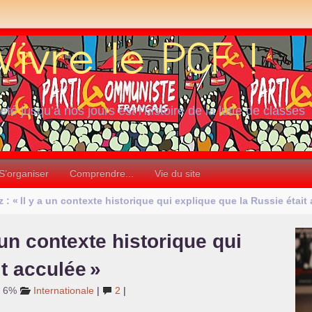
iété jusqu’à nos jours est l’histoire de la lutte de classes
S’organiser
Comprendre...
Vie du site
 : «
Il y a un contexte historique qui explique que la Russie était
a un contexte historique qui
it acculée
»
: 6%
Internationale
|
2
|