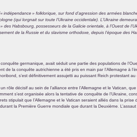
’«
indépendance
» folklorique, sur fond d’agression des armées blanch
Pologne (qui lorgnait sur toute l’Ukraine occidentale). L’Ukraine demeurait
» des Habsbourg, possesseurs de la Galicie orientale, à l’Ouest de l’U
issement de la Russie et du slavisme orthodoxe, depuis l’époque des H
a conquête germanique, avait séduit une partie des populations de l’Ou
nt de la conquête autrichienne a été pris en main par l’Allemagne à l’èr
oribond, s’est définitivement assujetti au puissant Reich protestant au
n rôle décisif au sein de l’alliance entre l’Allemagne et le Vatican, que
mment s’est organisée alors la tentative de conquête de l’Ukraine, co
ets stipulait que l’Allemagne et le Vatican seraient alliés dans la prise
 durant la Première Guerre mondiale que durant la Deuxième. L’assaut mil