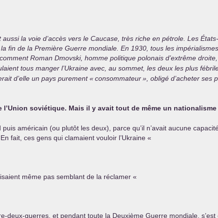
aussi la voie d’accès vers le Caucase, très riche en pétrole. Les États
 fin de la Première Guerre mondiale. En 1930, tous les impérialismes 
é comment Roman Dmovski, homme politique polonais d’extrême droite, 
ulaient tous manger l’Ukraine avec, au sommet, les deux les plus fébrilem
ferait d’elle un pays purement «
consommateur
», obligé d’acheter ses pr
e l’Union soviétique. Mais il y avait tout de même un nationalisme
puis américain (ou plutôt les deux), parce qu’il n’avait aucune capacité
En fait, ces gens qui clamaient vouloir l’Ukraine «
faisaient même pas semblant de la réclamer «
ntre-deux-guerres, et pendant toute la Deuxième Guerre mondiale, s’es