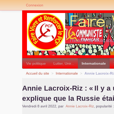
Connexion
«
l’histoire de toute soc
»
Vie politique
Lutter, Unir...
Internationale
Accueil du site
>
Internationale
>
Annie Lacroix-Riz
Annie Lacroix-Riz : «
Il y 
explique que la Russie éta
Vendredi 8 avril 2022
,
par
Annie Lacroix-Riz
,
popularité 