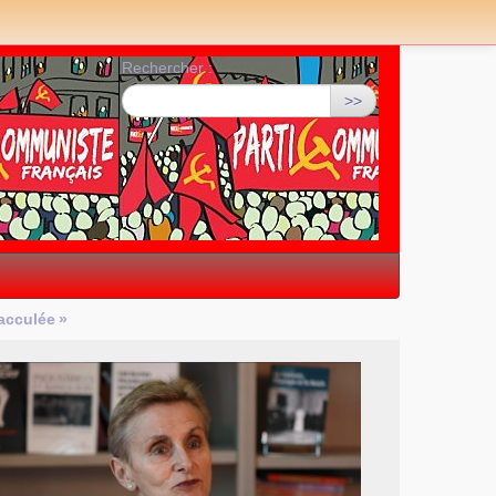
Rechercher :
>>
 acculée
»