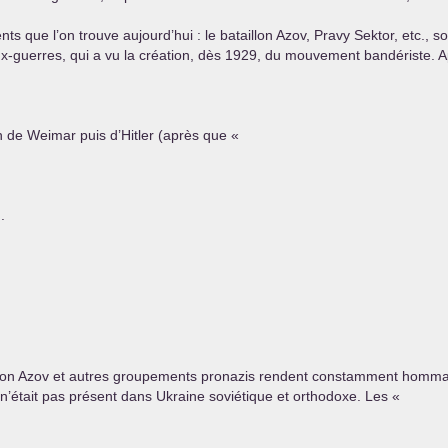
ts que l’on trouve aujourd’hui : le bataillon Azov, Pravy Sektor, etc., so
-guerres, qui a vu la création, dès 1929, du mouvement bandériste. A
ch de Weimar puis d’Hitler (après que «
.
ataillon Azov et autres groupements pronazis rendent constamment homma
l n’était pas présent dans Ukraine soviétique et orthodoxe. Les «