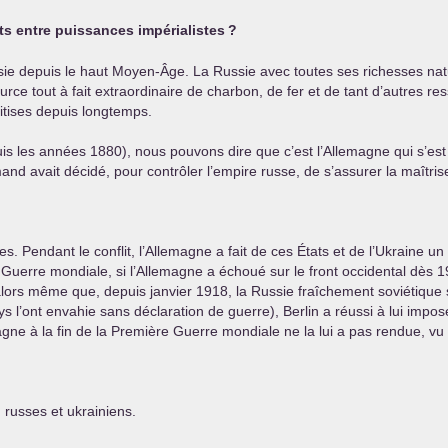
nts entre puissances impérialistes
?
ussie depuis le haut Moyen-Âge. La Russie avec toutes ses richesses nat
urce tout à fait extraordinaire de charbon, de fer et de tant d’autres r
oitises depuis longtemps.
puis les années 1880), nous pouvons dire que c’est l’Allemagne qui s’e
mand avait décidé, pour contrôler l’empire russe, de s’assurer la maîtris
s. Pendant le conflit, l’Allemagne a fait de ces États et de l’Ukraine un v
 Guerre mondiale, si l’Allemagne a échoué sur le front occidental dès 1
, alors même que, depuis janvier 1918, la Russie fraîchement soviétique
s l’ont envahie sans déclaration de guerre), Berlin a réussi à lui impose
emagne à la fin de la Première Guerre mondiale ne la lui a pas rendue, v
 russes et ukrainiens.