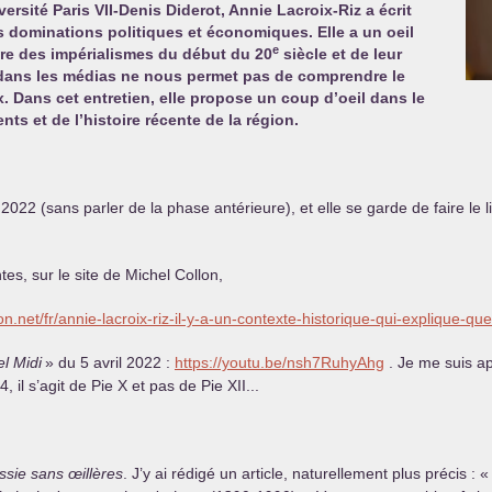
versité Paris
VII
-Denis Diderot, Annie Lacroix-Riz a écrit
es dominations politiques et économiques. Elle a un oeil
e
oire des impérialismes du début du 20
siècle et de leur
 dans les médias ne nous permet pas de comprendre le
x. Dans cet entretien, elle propose un coup d’oeil dans le
s et de l’histoire récente de la région.
 2022 (sans parler de la phase antérieure), et elle se garde de faire le li
tes, sur le site de Michel Collon,
on.net/fr/annie-lacroix-riz-il-y-a-un-contexte-historique-qui-explique-que
l Midi
» du 5 avril 2022 :
https://youtu.be/nsh7RuhyAhg
. Je me suis ap
, il s’agit de Pie X et pas de Pie
XII
...
ssie sans œillères
. J’y ai rédigé un article, naturellement plus précis : «