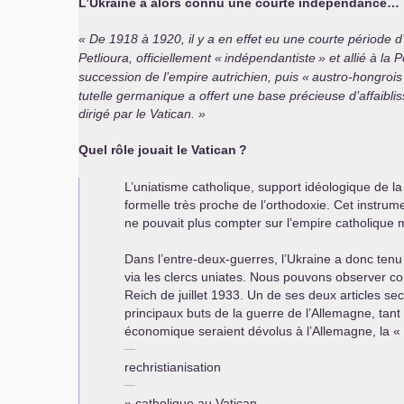
L’Ukraine a alors connu une courte indépendance…
De 1918 à 1920, il y a en effet eu une courte période d
Petlioura, officiellement «
indépendantiste
» et allié à la 
succession de l’empire autrichien, puis «
austro-hongrois
tutelle germanique a offert une base précieuse d’affaibl
dirigé par le Vatican.
Quel rôle jouait le Vatican
?
L’uniatisme catholique, support idéologique de l
formelle très proche de l’orthodoxie. Cet instrume
ne pouvait plus compter sur l’empire catholique m
Dans l’entre-deux-guerres, l’Ukraine a donc tenu u
via les clercs uniates. Nous pouvons observer co
Reich de juillet 1933. Un de ses deux articles secr
principaux buts de la guerre de l’Allemagne, tant
économique seraient dévolus à l’Allemagne, la «
rechristianisation
» catholique au Vatican.