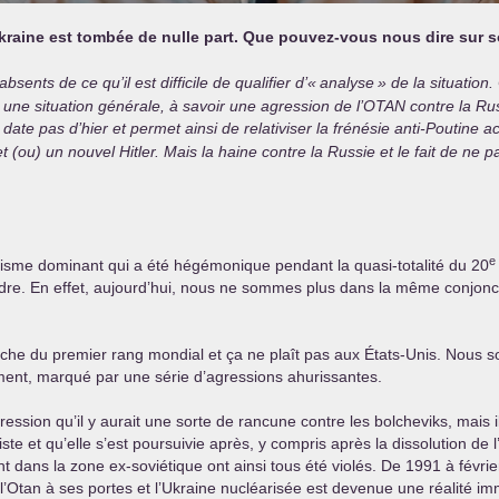
Ukraine est tombée de nulle part. Que pouvez-vous nous dire sur 
sents de ce qu’il est difficile de qualifier d’«
analyse
» de la situation
une situation générale, à savoir une agression de l’
OTAN
contre la Rus
te pas d’hier et permet ainsi de relativiser la frénésie anti-Poutine ac
 (ou) un nouvel Hitler. Mais la haine contre la Russie et le fait de ne 
e
lisme dominant qui a été hégémonique pendant la quasi-totalité du 20
erdre. En effet, aujourd’hui, nous ne sommes plus dans la même conjon
oche du premier rang mondial et ça ne plaît pas aux États-Unis. Nous
ment, marqué par une série d’agressions ahurissantes.
ssion qu’il y aurait une sorte de rancune contre les bolcheviks, mais i
ste et qu’elle s’est poursuivie après, y compris après la dissolution de
nt dans la zone ex-soviétique ont ainsi tous été violés. De 1991 à fév
l’Otan à ses portes et l’Ukraine nucléarisée est devenue une réalité im