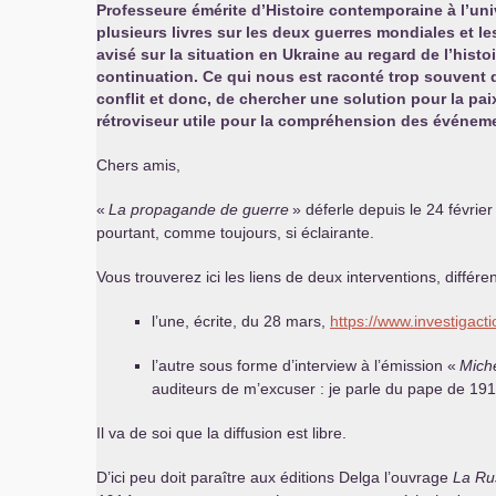
Professeure émérite d’Histoire contemporaine à l’uni
plusieurs livres sur les deux guerres mondiales et l
avisé sur la situation en Ukraine au regard de l’hist
continuation. Ce qui nous est raconté trop souvent
conflit et donc, de chercher une solution pour la pai
rétroviseur utile pour la compréhension des événement
Chers amis,
«
La propagande de guerre
» déferle depuis le 24 février
pourtant, comme toujours, si éclairante.
Vous trouverez ici les liens de deux interventions, différen
l’une, écrite, du 28 mars,
https://www.investigacti
l’autre sous forme d’interview à l’émission «
Miche
auditeurs de m’excuser : je parle du pape de 1914
Il va de soi que la diffusion est libre.
D’ici peu doit paraître aux éditions Delga l’ouvrage
La Ru