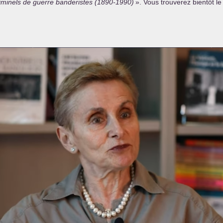
minels de guerre banderistes (1890-1990)
». Vous trouverez bientôt le l