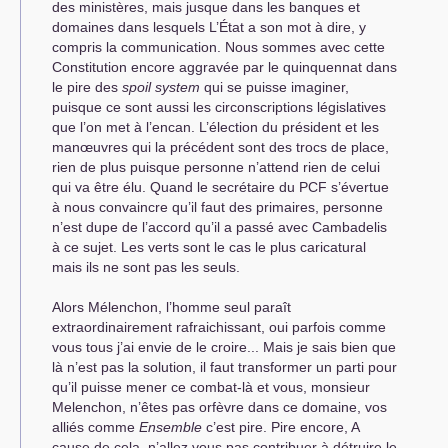
des ministères, mais jusque dans les banques et
domaines dans lesquels L’État a son mot à dire, y
compris la communication. Nous sommes avec cette
Constitution encore aggravée par le quinquennat dans
le pire des
spoil system
qui se puisse imaginer,
puisque ce sont aussi les circonscriptions législatives
que l’on met à l’encan. L’élection du président et les
manœuvres qui la précédent sont des trocs de place,
rien de plus puisque personne n’attend rien de celui
qui va être élu. Quand le secrétaire du
PCF
s’évertue
à nous convaincre qu’il faut des primaires, personne
n’est dupe de l’accord qu’il a passé avec Cambadelis
à ce sujet. Les verts sont le cas le plus caricatural
mais ils ne sont pas les seuls.
Alors Mélenchon, l’homme seul paraît
extraordinairement rafraichissant, oui parfois comme
vous tous j’ai envie de le croire... Mais je sais bien que
là n’est pas la solution, il faut transformer un parti pour
qu’il puisse mener ce combat-là et vous, monsieur
Melenchon, n’êtes pas orfèvre dans ce domaine, vos
alliés comme
Ensemble
c’est pire. Pire encore, A
cause de cela, n’allez vous pas contribuer à détruire le