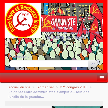
«
l’histoire de toute société
jusqu’à nos jours est l’histoire
de la lutte de classes
»
Rechercher :
>>
Vie politique
e
Accueil du site
>
S’organiser
>
37
congrès 2016
>
Le débat entre communistes s’amplifie... loin des
Lutter, Unir...
lundis de la gauche...
Internationale