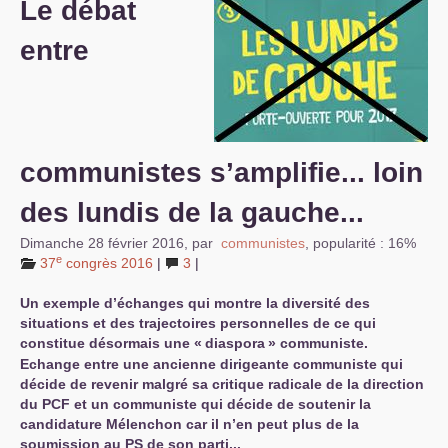
Le débat
S’organiser
entre
Comprendre...
Vie du site
communistes s’amplifie... loin
des lundis de la gauche...
Dimanche 28 février 2016
,
par
communistes
,
popularité : 16%
e
37
congrès 2016
|
3
|
Un exemple d’échanges qui montre la diversité des
situations et des trajectoires personnelles de ce qui
constitue désormais une «
diaspora
» communiste.
Echange entre une ancienne dirigeante communiste qui
décide de revenir malgré sa critique radicale de la direction
du
PCF
et un communiste qui décide de soutenir la
candidature Mélenchon car il n’en peut plus de la
soumission au
PS
de son parti...