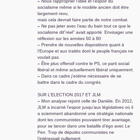
–
Nous rapproprier l’idée et l’espoir du
socialisme même si le modèle ancien doit être
largement revu,
mais cela devrait faire partie de notre combat.
–
Ne pas jeter avec l’eau du bain tout ce que le
socialisme dit”réel” avait apporté. Envisager une
réflexion sur les années 50 à 80
–
Prendre de nouvelles dispositions quant à
l’Europe et aux traités dont le peuple français ne
voulait pas.
–
Être plus offensif contre le
PS
, ce parti social
libéral et même actuellement libéral uniquement.
–
Dans ce cadre j’estime nécessaire de se
battre dans le cadre du congrès.
SUR
L’
ELECTION
2017
ET
JLM
–
Mon analyse rejoint celle de Danièle. En 2012,
JLM
a incarné l’espoir jusqu’aux législatives où il
a sciemment abandonné une stratégie nationale
dont les communistes pouvaient tirer avantage,
pour se lancer dans une bataille d’égo avec Le
Pen. Trop de députés communistes ne
l’intéressait nullement.