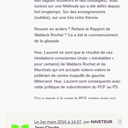
des vagues souvenirs et des nostalgies). Mais
surtout sur une Méthode qui a été défini depuis
fort longtemps. Sur des enseignements
(oubliés), sur une très riche théorie.
Revenir en arrière
? Refaire le Rapport de
Waldeck Rochet
? Ca a été le commencement
de la glissade.
Hue, Laurent ne sont que le résultat de ces
hésitations conscientes (mais «
inévitables
»
pour certains) de Waldeck Rochet et de
Marchais qui ont accepté nolens-volens le
politicien de centre maquillé de gauche
Miterrand. Hue, Laurent sont conséquents avec
cette politique de subordination du
PCF
au
PS
.
Qui a mené à la ruine le
PCF
certes mais qui
vient de loin. Sans changer cette perspective (ce
qui implique ne pas se contenter avec des
mesures pour «
améliorer le capitalisme
» e.i.
#
sortir de l’
UE
, proposer Keynes à la place de
Le 1er mars 2016 à 14:07
,
par
NAVETEUR
Lénine, ou «
défendre la patrie
» qui devient
Jean-Claude