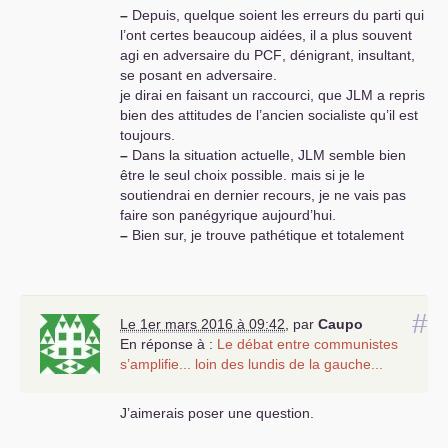
–
Depuis, quelque soient les erreurs du parti qui
l’ont certes beaucoup aidées, il a plus souvent
agi en adversaire du
PCF
, dénigrant, insultant,
se posant en adversaire.
je dirai en faisant un raccourci, que
JLM
a repris
bien des attitudes de l’ancien socialiste qu’il est
toujours.
–
Dans la situation actuelle,
JLM
semble bien
être le seul choix possible. mais si je le
soutiendrai en dernier recours, je ne vais pas
faire son panégyrique aujourd’hui.
–
Bien sur, je trouve pathétique et totalement
irresponsable, le discours de P Laurent sur les
primaires.
–
Bien pire encore cette illusion que nous
entretenons sur la “gauche” incluant les
#
Le 1er mars 2016 à 09:42
,
par
Caupo
socialistes qu’un miracle pourrait faire revenir
En réponse à :
Le débat entre communistes
vers un combat progressiste. Mais cela arrivera,
s’amplifie... loin des lundis de la gauche...
que P Laurent attende quelques années : après
sa défaite, nul doute que le
PS
défilera dans la
J’aimerais poser une question.
rue pour les 35 h et la retraire à 60 ans.
Patrick
MALFAIT