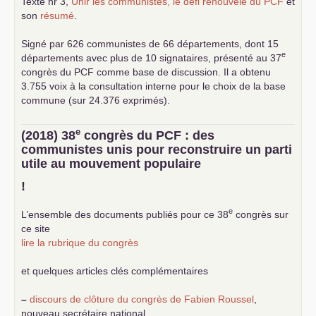
Texte nr 3,
Unir les communistes, le défi renouvelé du
PCF
et
son
résumé
.
Signé par 626 communistes de 66 départements, dont 15
e
départements avec plus de 10 signataires, présenté au 37
congrès du
PCF
comme base de discussion. Il a obtenu
3.755 voix à la consultation interne pour le choix de la base
commune (sur 24.376 exprimés).
e
(2018) 38
congrès du
PCF
: des
communistes unis pour reconstruire un parti
utile au mouvement populaire
!
e
L’ensemble des documents publiés pour ce 38
congrès sur
ce site
lire la rubrique du congrès
et quelques articles clés complémentaires
–
discours de clôture du congrès de Fabien Roussel
,
nouveau secrétaire national