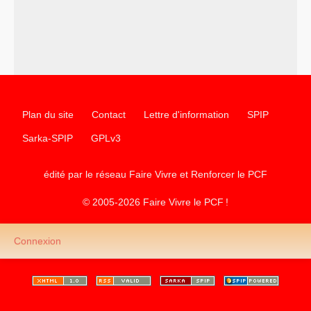
–
un appel
proposé aux partis communistes et ouvrier
d’Europe
–
les
cinq chantiers pour contribuer au débat sur le projet
communiste
Plan du site
Contact
Lettre d'information
SPIP
Sarka-SPIP
GPLv3
édité par le réseau Faire Vivre et Renforcer le
PCF
© 2005-2026 Faire Vivre le
PCF
!
Connexion