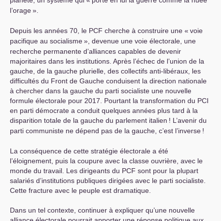
planète, un système qui «
porte en lui la guerre comme la nuée
l’orage
».
Depuis les années 70, le
PCF
cherche à construire une «
voie
pacifique au socialisme
», devenue une voie électorale, une
recherche permanente d’alliances capables de devenir
majoritaires dans les institutions. Après l’échec de l’union de la
gauche, de la gauche plurielle, des collectifs anti-libéraux, les
difficultés du Front de Gauche conduisent la direction nationale
à chercher dans la gauche du parti socialiste une nouvelle
formule électorale pour 2017. Pourtant la transformation du
PCI
en parti démocrate a conduit quelques années plus tard à la
disparition totale de la gauche du parlement italien
! L’avenir du
parti communiste ne dépend pas de la gauche, c’est l’inverse
!
La conséquence de cette stratégie électorale a été
l’éloignement, puis la coupure avec la classe ouvrière, avec le
monde du travail. Les dirigeants du
PCF
sont pour la plupart
salariés d’institutions publiques dirigées avec le parti socialiste.
Cette fracture avec le peuple est dramatique.
Dans un tel contexte, continuer à expliquer qu’une nouvelle
alliance électorale pourrait apporter une réponse politique aux