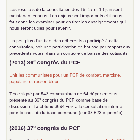
Les résultats de la consultation des 16, 17 et 18 juin sont
maintenant connus. Les enjeux sont importants et il nous
faut donc les examiner pour en tirer les enseignements qui
nous seront utiles pour l’avenir.
Un peu plus d’un tiers des adhérents a participé à cette
consultation, soit une participation en hausse par rapport aux
précédents votes, dans un contexte de baisse des cotisants.
... lire la suite
e
(2013) 36
congrès du
PCF
Unir les communistes pour un
PCF
de combat, marxiste,
populaire et rassembleur
Texte signé par 542 communistes de 64 départements
e
présenté au 36
congrès du
PCF
comme base de
discussion. Il a obtenu 3694 voix à la consultation interne
pour le choix de la base commune (sur 33 623 exprimés) .
e
(2016) 37
congrès du
PCF