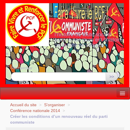
«
l’histoire de toute société
jusqu’à nos jours est l’histoire
de la lutte de classes
»
Rechercher :
>>
Vie politique
Accueil du site
>
S’organiser
>
Conférence nationale 2014
>
Lutter, Unir...
Créer les conditions d’un renouveau réel du parti
communiste
Internationale