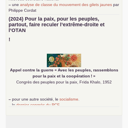
–
une
analyse de classe du mouvement des gilets jaunes
par
Philippe Cordat
–
un texte de Jean-Claude Delaunay
le marxisme est la
(2024) Pour la paix, pour les peuples,
science sociale de notre temps
partout, faire reculer l’extrême-droite et
–
un appel
proposé aux partis communistes et ouvrier
l’
OTAN
d’Europe
–
demandez
le numéro 10 de la revue Unir les Communistes
!
–
les
cinq chantiers pour contribuer au débat sur le projet
communiste
Appel contre la guerre «
Avec les peuples, rassemblons
pour la paix et la coopération
!
»
Congrès des peuples pour la paix, Frida Khalo, 1952
–
pour une autre société, le
socialisme
.
–
le
dernier congrès du
PCF
e
–
contribution de jeunes communistes au 39
congrès :
Six
chantiers pour affirmer l’ambition révolutionnaire du
PCF
–
un texte de Jean-Claude Delaunay
le marxisme est la
science sociale de notre temps