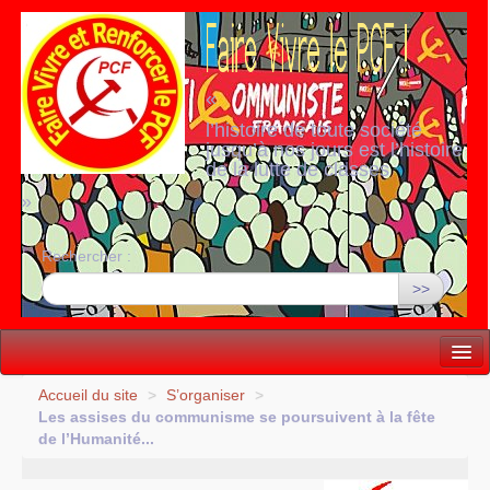
«
l’histoire de toute société
jusqu’à nos jours est l’histoire
de la lutte de classes
»
Rechercher :
>>
Vie politique
Accueil du site
>
S’organiser
>
Les assises du communisme se poursuivent à la fête
Lutter, Unir...
de l’Humanité...
Internationale