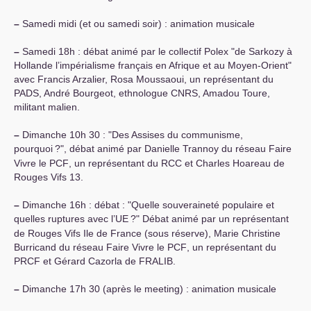
–
Samedi midi (et ou samedi soir) : animation musicale
–
Samedi 18h : débat animé par le collectif Polex "de Sarkozy à
Hollande l’impérialisme français en Afrique et au Moyen-Orient"
avec Francis Arzalier, Rosa Moussaoui, un représentant du
PADS
, André Bourgeot, ethnologue
CNRS
, Amadou Toure,
militant malien.
–
Dimanche 10h 30 : "Des Assises du communisme,
pourquoi
?", débat animé par Danielle Trannoy du réseau Faire
Vivre le
PCF
, un représentant du
RCC
et Charles Hoareau de
Rouges Vifs 13.
–
Dimanche 16h : débat : "Quelle souveraineté populaire et
quelles ruptures avec l’
UE
?" Débat animé par un représentant
de Rouges Vifs Ile de France (sous réserve), Marie Christine
Burricand du réseau Faire Vivre le
PCF
, un représentant du
PRCF
et Gérard Cazorla de
FRALIB
.
–
Dimanche 17h 30 (après le meeting) : animation musicale