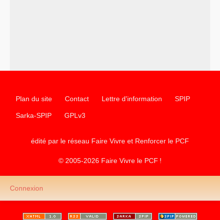
–
un texte de Jean-Claude Delaunay
le marxisme est la
science sociale de notre temps
–
un appel
proposé aux partis communistes et ouvrier
d’Europe
–
les
cinq chantiers pour contribuer au débat sur le projet
communiste
Plan du site
Contact
Lettre d'information
SPIP
Sarka-SPIP
GPLv3
édité par le réseau Faire Vivre et Renforcer le
PCF
© 2005-2026 Faire Vivre le
PCF
!
Connexion