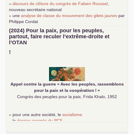
–
discours de clôture du congrès de Fabien Roussel
,
nouveau secrétaire national
–
une
analyse de classe du mouvement des gilets jaunes
par
Philippe Cordat
–
un texte de Jean-Claude Delaunay
le marxisme est la
(2024) Pour la paix, pour les peuples,
science sociale de notre temps
partout, faire reculer l’extrême-droite et
–
un appel
proposé aux partis communistes et ouvrier
l’
OTAN
d’Europe
–
demandez
le numéro 10 de la revue Unir les Communistes
!
–
les
cinq chantiers pour contribuer au débat sur le projet
communiste
Appel contre la guerre «
Avec les peuples, rassemblons
pour la paix et la coopération
!
»
Congrès des peuples pour la paix, Frida Khalo, 1952
–
pour une autre société, le
socialisme
.
–
le
dernier congrès du
PCF
e
–
contribution de jeunes communistes au 39
congrès :
Six
chantiers pour affirmer l’ambition révolutionnaire du
PCF