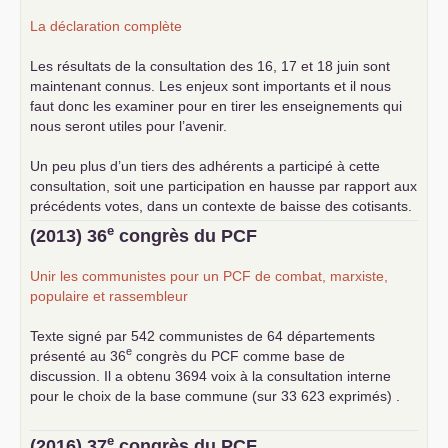
La déclaration complète
Les résultats de la consultation des 16, 17 et 18 juin sont
maintenant connus. Les enjeux sont importants et il nous
faut donc les examiner pour en tirer les enseignements qui
nous seront utiles pour l’avenir.
Un peu plus d’un tiers des adhérents a participé à cette
consultation, soit une participation en hausse par rapport aux
précédents votes, dans un contexte de baisse des cotisants.
... lire la suite
e
(2013) 36
congrès du
PCF
Unir les communistes pour un
PCF
de combat, marxiste,
populaire et rassembleur
Texte signé par 542 communistes de 64 départements
e
présenté au 36
congrès du
PCF
comme base de
discussion. Il a obtenu 3694 voix à la consultation interne
pour le choix de la base commune (sur 33 623 exprimés) .
e
(2016) 37
congrès du
PCF