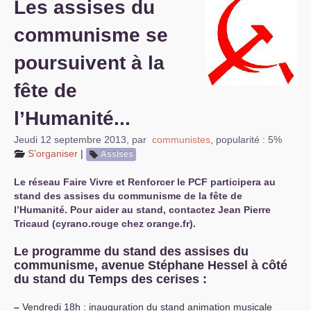
Les assises du
S’organiser
communisme se
Comprendre...
poursuivent à la
Vie du site
fête de
l’Humanité...
Jeudi 12 septembre 2013
,
par
communistes
,
popularité : 5%
S’organiser
|
Assises
Le réseau Faire Vivre et Renforcer le
PCF
participera au
stand des assises du communisme de la fête de
l’Humanité. Pour aider au stand, contactez Jean Pierre
Tricaud (cyrano.rouge
chez
orange.fr).
Le programme du stand des assises du
communisme, avenue Stéphane Hessel à côté
du stand du Temps des cerises :
–
Vendredi 18h : inauguration du stand animation musicale