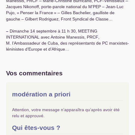
Manessis,
PRCF
– Marie-Christine Burricand,
PCF
-Vénissieux –
Jacques Nikonoff, porte-parole national du M’
PEP
– Jean-Luc
Pujo, «
Penser la France
» – Gilles Bachelier, gaulliste de
gauche – Gilbert Rodriguez, Front Syndical de Classe…
–
Dimanche 14 septembre à 11 h 30,
MEETING
INTERNATIONAL
avec Antoine Manessis,
PRCF
,
M. l’Ambassadeur de Cuba, des représentants de
PC
marxistes-
léninistes d’Europe et d’Afrique…
Vos commentaires
modération a priori
Attention, votre message n’apparaîtra qu’après avoir été
relu et approuvé.
Qui êtes-vous ?