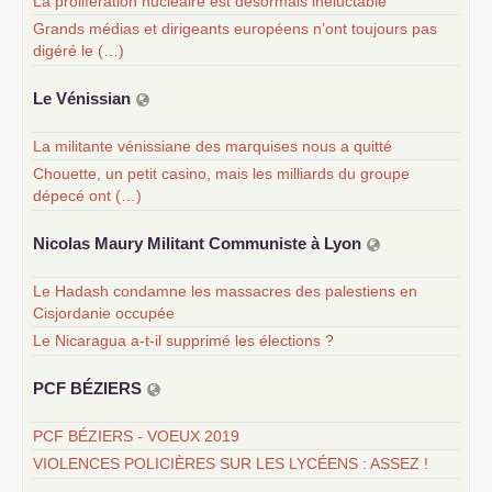
La prolifération nucléaire est désormais inéluctable
Grands médias et dirigeants européens n’ont toujours pas
digéré le (…)
Le Vénissian
La militante vénissiane des marquises nous a quitté
Chouette, un petit casino, mais les milliards du groupe
dépecé ont (…)
Nicolas Maury Militant Communiste à Lyon
Le Hadash condamne les massacres des palestiens en
Cisjordanie occupée
Le Nicaragua a-t-il supprimé les élections ?
PCF
BÉ
ZIERS
PCF BÉZIERS - VOEUX 2019
VIOLENCES POLICIÈRES SUR LES LYCÉENS : ASSEZ !