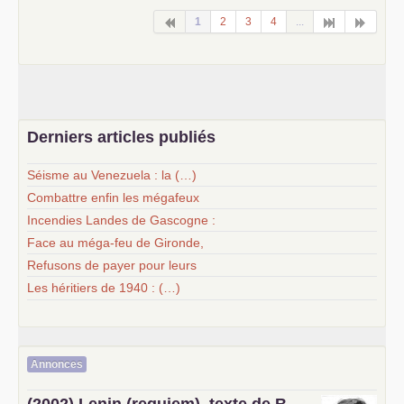
1
2
3
4
...
Derniers articles publiés
Séisme au Venezuela : la (…)
Combattre enfin les mégafeux
Incendies Landes de Gascogne :
Face au méga-feu de Gironde,
Refusons de payer pour leurs
Les héritiers de 1940 : (…)
Annonces
(2002) Lenin (requiem), texte de B.