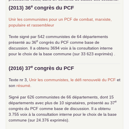
... lire la suite
e
(2013) 36
congrès du
PCF
Unir les communistes pour un
PCF
de combat, marxiste,
populaire et rassembleur
Texte signé par 542 communistes de 64 départements
e
présenté au 36
congrès du
PCF
comme base de
discussion. Il a obtenu 3694 voix à la consultation interne
pour le choix de la base commune (sur 33 623 exprimés) .
e
(2016) 37
congrès du
PCF
Texte nr 3,
Unir les communistes, le défi renouvelé du
PCF
et
son
résumé
.
Signé par 626 communistes de 66 départements, dont 15
e
départements avec plus de 10 signataires, présenté au 37
congrès du
PCF
comme base de discussion. Il a obtenu
3.755 voix à la consultation interne pour le choix de la base
commune (sur 24.376 exprimés).