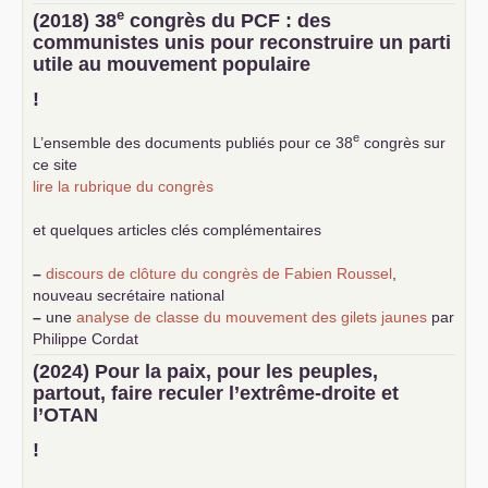
e
(2018) 38
congrès du
PCF
: des
communistes unis pour reconstruire un parti
utile au mouvement populaire
!
e
L’ensemble des documents publiés pour ce 38
congrès sur
ce site
lire la rubrique du congrès
et quelques articles clés complémentaires
–
discours de clôture du congrès de Fabien Roussel
,
nouveau secrétaire national
–
une
analyse de classe du mouvement des gilets jaunes
par
Philippe Cordat
–
un texte de Jean-Claude Delaunay
le marxisme est la
(2024) Pour la paix, pour les peuples,
science sociale de notre temps
partout, faire reculer l’extrême-droite et
–
un appel
proposé aux partis communistes et ouvrier
l’
OTAN
d’Europe
–
demandez
le numéro 10 de la revue Unir les Communistes
!
–
les
cinq chantiers pour contribuer au débat sur le projet