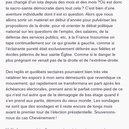
pas changé d’un iota depuis des mois et des mois
?Où est donc
la sacro-sainte démocratie dans tout cela
? C’est bien d’une
aventure individuelle dont il est ici question. Alors que nous
allons sortir un matériel en début d’année pour pulvériser les
propositions de la droite, pour ré-orienter le débat politique
national sur les questions de l’emploi, des salaires, de la
défense des services publics, etc, à la France Insoumise on
tape continuellement sur ce qui gravite à gauche, comme si
l’éclairante pureté était exclusivement délivrée aux fidèles et
dociles pèlerins de leur sainte Église. Comme si le danger le
plus prégnant ne venait pas de la droite et de l’extrême-droite.
Des replis et quolibets sectaires pourraient bien très vite
ratatiner les espoirs à mon sens démesurés que revendique ce
mouvement, qui rapidement se transformera en parti après les
échéances électorales, prenant ainsi le parfait contre-pied de ce
qui n’est nul autre que de la démagogie de bas étage quand il
s’en prend aux partis, démons du vieux monde. Les sondages
ne sont que des sondages et il reste encore de longs mois
avant le premier tour de l’élection présidentielle. Souvenons-
nous du cas Chevènement
!