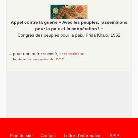
communiste
Appel contre la guerre «
Avec les peuples, rassemblons
pour la paix et la coopération
!
»
Congrès des peuples pour la paix, Frida Khalo, 1952
–
pour une autre société, le
socialisme
.
–
le
dernier congrès du
PCF
e
–
contribution de jeunes communistes au 39
congrès :
Six
chantiers pour affirmer l’ambition révolutionnaire du
PCF
–
un texte de Jean-Claude Delaunay
le marxisme est la
science sociale de notre temps
–
un appel
proposé aux partis communistes et ouvrier
d’Europe
–
les
cinq chantiers pour contribuer au débat sur le projet
communiste
Plan du site
Contact
Lettre d'information
SPIP