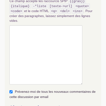
Ce champ accepte les raccourcis SPIP
{{gras}}
{italique}
-*liste
[texte->url]
<quote>
et le code HTML
. Pour
<code>
<q>
<del>
<ins>
créer des paragraphes, laissez simplement des lignes
vides.
Prévenez-moi de tous les nouveaux commentaires de
cette discussion par email