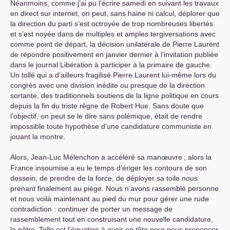
Néanmoins, comme j’ai pu l’écrire samedi en suivant les travaux
en direct sur internet, on peut, sans haine ni calcul, déplorer que
la direction du parti s’est octroyée de trop nombreuses libertés
et s’est noyée dans de multiples et amples tergiversations avec
comme point de départ, la décision unilatérale de Pierre Laurent
de répondre positivement en janvier dernier à l’invitation publiée
dans le journal Libération à participer à la primaire de gauche.
Un tollé qui a d’ailleurs fragilisé Pierre Laurent lui-même lors du
congrès avec une division inédite ou presque de la direction
sortante, des traditionnels soutiens de la ligne politique en cours
depuis la fin du triste règne de Robert Hue. Sans doute que
l’objectif, on peut se le dire sans polémique, était de rendre
impossible toute hypothèse d’une candidature communiste en
jouant la montre.
Alors, Jean-Luc Mélenchon a accéléré sa manœuvre
; alors la
France insoumise a eu le temps d’ériger les contours de son
dessein, de prendre de la force, de déployer sa toile nous
prenant finalement au piège. Nous n’avons rassemblé personne
et nous voilà maintenant au pied du mur pour gérer une rude
contradiction : continuer de porter un message de
rassemblement tout en construisant une nouvelle candidature,
la nôtre. Telle est l’équation à avoir en tête pour nous prononcer