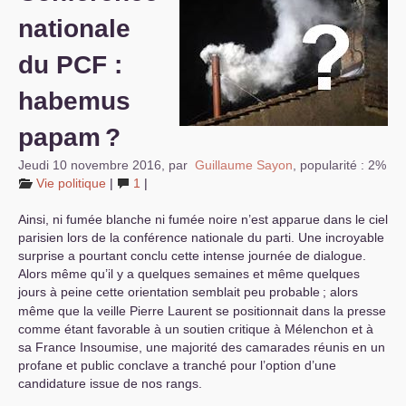
nationale
S’organiser
du
PCF
:
Comprendre...
habemus
Vie du site
papam
?
Jeudi 10 novembre 2016
,
par
Guillaume Sayon
,
popularité : 2%
Vie politique
|
1
|
Ainsi, ni fumée blanche ni fumée noire n’est apparue dans le ciel
parisien lors de la conférence nationale du parti. Une incroyable
surprise a pourtant conclu cette intense journée de dialogue.
Alors même qu’il y a quelques semaines et même quelques
jours à peine cette orientation semblait peu probable
; alors
même que la veille Pierre Laurent se positionnait dans la presse
comme étant favorable à un soutien critique à Mélenchon et à
sa France Insoumise, une majorité des camarades réunis en un
profane et public conclave a tranché pour l’option d’une
candidature issue de nos rangs.