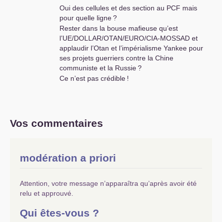
Oui des cellules et des section au
PCF
mais
plus prés des gens est absolument
pour quelle ligne
?
nécessaire dans le cadre de cet
Rester dans la bouse mafieuse qu’est
objectif révolutionnaire de
l’
UE
/
DOLLAR
/
OTAN
/
EURO
/
CIA
-
MOSSAD
et
construire la société communiste
applaudir l’Otan et l’impérialisme Yankee pour
dés maintenant pour supprimer le
ses projets guerriers contre la Chine
capitalisme par tous les moyens
communiste et la Russie
?
possibles . De cette manière les
forces conservatrices et militantes
Ce n’est pas crédible
!
du capitalisme se fragiliseront
beaucoup plus vite par la
destruction de leur idéologie privée
des moyens de production et
Vos commentaires
d’échanges , car nous aurons les
militants capables de gérer d’une
manière collective toutes les
modération a priori
entreprises et les collectivités . Et
cela aura des répercussions dans
la nécessaire coordination entre les
Attention, votre message n’apparaîtra qu’après avoir été
entreprises et les villes jusqu’au
relu et approuvé.
gouvernement «
provisoire
» du
pays qui sera déterminé par les
Qui êtes-vous ?
citoyens comme coordonnateur à