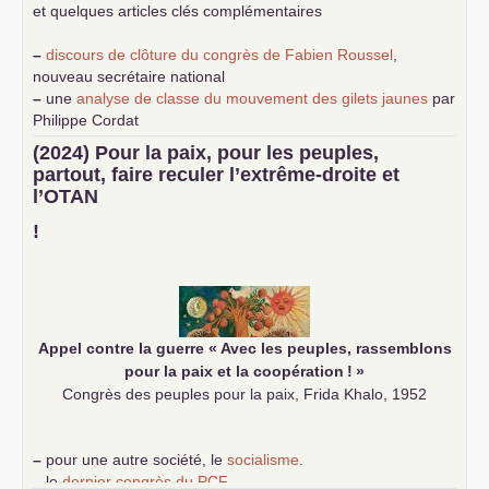
et quelques articles clés complémentaires
–
discours de clôture du congrès de Fabien Roussel
,
nouveau secrétaire national
–
une
analyse de classe du mouvement des gilets jaunes
par
Philippe Cordat
–
un texte de Jean-Claude Delaunay
le marxisme est la
(2024) Pour la paix, pour les peuples,
science sociale de notre temps
partout, faire reculer l’extrême-droite et
–
un appel
proposé aux partis communistes et ouvrier
l’
OTAN
d’Europe
–
demandez
le numéro 10 de la revue Unir les Communistes
!
–
les
cinq chantiers pour contribuer au débat sur le projet
communiste
Appel contre la guerre «
Avec les peuples, rassemblons
pour la paix et la coopération
!
»
Congrès des peuples pour la paix, Frida Khalo, 1952
–
pour une autre société, le
socialisme
.
–
le
dernier congrès du
PCF