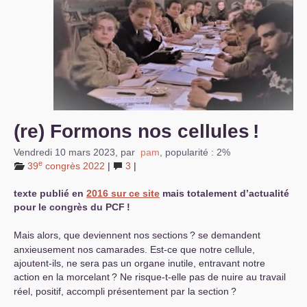
S’organiser
Comprendre...
Vie du site
(re) Formons nos cellules
!
Vendredi 10 mars 2023
,
par
pam
,
popularité : 2%
e
39
congrès 2022
|
3
|
texte publié en
2016 sur ce site
mais totalement d’actualité
pour le congrès du
PCF
!
Mais alors, que deviennent nos sections
? se demandent
anxieusement nos camarades. Est-ce que notre cellule,
ajoutent-ils, ne sera pas un organe inutile, entravant notre
action en la morcelant
? Ne risque-t-elle pas de nuire au travail
réel, positif, accompli présentement par la section
?