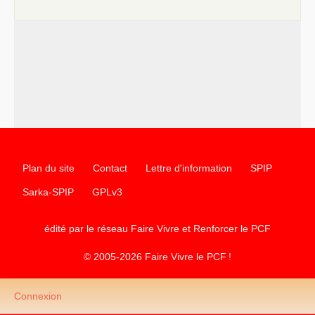
e
–
contribution de jeunes communistes au 39
congrès :
Six
chantiers pour affirmer l’ambition révolutionnaire du
PCF
–
un texte de Jean-Claude Delaunay
le marxisme est la
science sociale de notre temps
–
un appel
proposé aux partis communistes et ouvrier
d’Europe
–
les
cinq chantiers pour contribuer au débat sur le projet
communiste
Plan du site
Contact
Lettre d'information
SPIP
Sarka-SPIP
GPLv3
édité par le réseau Faire Vivre et Renforcer le
PCF
© 2005-2026 Faire Vivre le
PCF
!
Connexion