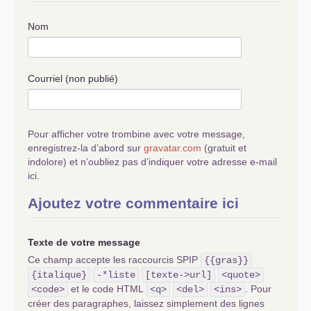
l’échelle nationale .
Toute une réflexion est nécessaire
Nom
pour que la cellule ne soit pas
simplement une réunion de
militants actifs mais aussi une
«
maison citoyenne
» comme l’ont
Courriel (non publié)
plus ou moins abordés nos
camarades anciens à travers les
clubs jacobins en 1789 , les
communards en 1871, les conseils
Pour afficher votre trombine avec votre message,
ouvriers avec la révolution
enregistrez-la d’abord sur
gravatar.com
(gratuit et
d’octobre 1917.
indolore) et n’oubliez pas d’indiquer votre adresse e-mail
La bourgeoisie, face au peuple
ici.
exploité, est solidaire et elle corrige
Ajoutez votre commentaire ici
en permanence son organisation
d’exploitation pour contrer le
mécontentement des masses et
Texte de votre message
ainsi retarder son éviction du
pouvoir économique et politique.
Ce champ accepte les raccourcis SPIP
{{gras}}
Son système capitaliste prend l’eau
{italique}
-*liste
[texte->url]
<quote>
aujourd’hui avec une plus grande
et le code HTML
. Pour
<code>
<q>
<del>
<ins>
possibilité de noyade car les
créer des paragraphes, laissez simplement des lignes