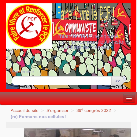
«
l’histoire de toute société
jusqu’à nos jours est l’histoire
de la lutte de classes
»
Rechercher :
>>
Vie politique
e
Accueil du site
>
S’organiser
>
39
congrès 2022
>
(re) Formons nos cellules
!
Lutter, Unir...
Internationale