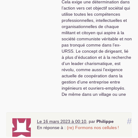
Cela exige une détermination dans
l’action vers cet objectif sociétal qui
utilise toutes les compétences
professionnelles, intellectuelles et
organisationnelles de chaque
militant et citoyen qui aspire à la
société communiste véritable et non
pas tronqué comme dans l’ex-
URSS
. Le concept de dirigeant, lié
à plus d’éducation et à la recherche
d’un leader charismatique, est
révolu, comme aussi l’exigence
actuelle de coopération dans la
gestion d’une entreprise entre
ingénieurs et ouvriers-employés.
De même dans un village ou une
ville le rôle majeur d’un Maire est
caduc sans la participation
citoyenne sur tous les sujets et
problèmes de la gestion d’une
#
Le 16 mars 2023 à 00:10
,
par
Philippe
localité par la coopération citoyenne
En réponse à :
(re) Formons nos cellules
!
sans leaders autoproclamés. La
revitalisation d’une organisation au