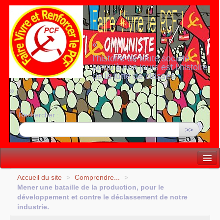
«
l’histoire de toute société
jusqu’à nos jours est l’histoire
de la lutte de classes
»
Rechercher :
>>
Vie politique
Accueil du site
>
Comprendre...
>
Mener une bataille de la production, pour le
Lutter, Unir...
développement et contre le déclassement de notre
industrie.
Internationale