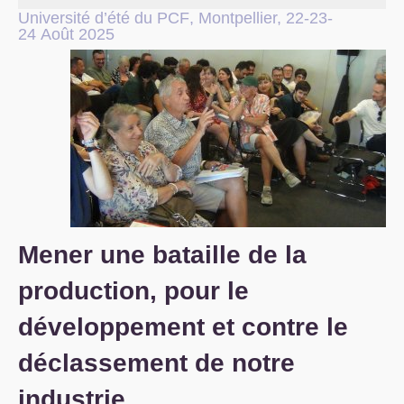
Université d’été du
PCF
, Montpellier, 22-23-
S’organiser
24 Août 2025
Comprendre...
Vie du site
Mener une bataille de la
production, pour le
développement et contre le
déclassement de notre
industrie.