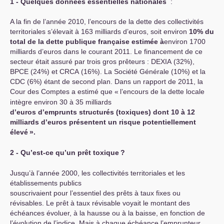
1 - Quelques données essentielles nationales
:
A la fin de l’année 2010, l’encours de la dette des collectivités
territoriales s’élevait à 163 milliards d’euros, soit environ
10% du
total de la dette publique française estimée à
environ 1700
milliards d’euros dans le courant 2011. Le financement de ce
secteur était assuré par trois gros prêteurs :
DEXIA
(32%),
BPCE
(24%) et
CRCA
(16%). La Société Générale (10%) et la
CDC
(6%) étant de second plan. Dans un rapport de 2011, la
Cour des Comptes a estimé que «
l’encours de la dette locale
intègre environ 30 à 35 milliards
d’euros d’emprunts structurés (toxiques) dont 10 à 12
milliards d’euros présentent un risque potentiellement
élevé
».
2 - Qu’est-ce qu’un prêt toxique
?
Jusqu’à l’année 2000, les collectivités territoriales et les
établissements publics
souscrivaient pour l’essentiel des prêts à taux fixes ou
révisables. Le prêt à taux révisable voyait le montant des
échéances évoluer, à la hausse ou à la baisse, en fonction de
l’évolution de l’indice. Mais à chaque échéance l’emprunteur