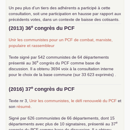
Un peu plus d’un tiers des adhérents a participé à cette
consultation, soit une participation en hausse par rapport aux
précédents votes, dans un contexte de baisse des cotisants.
... lire la suite
e
(2013) 36
congrès du
PCF
Unir les communistes pour un
PCF
de combat, marxiste,
populaire et rassembleur
Texte signé par 542 communistes de 64 départements
e
présenté au 36
congrès du
PCF
comme base de
discussion. Il a obtenu 3694 voix à la consultation interne
pour le choix de la base commune (sur 33 623 exprimés) .
e
(2016) 37
congrès du
PCF
Texte nr 3,
Unir les communistes, le défi renouvelé du
PCF
et
son
résumé
.
Signé par 626 communistes de 66 départements, dont 15
e
départements avec plus de 10 signataires, présenté au 37
congrès du
PCF
comme base de discussion. Il a obtenu