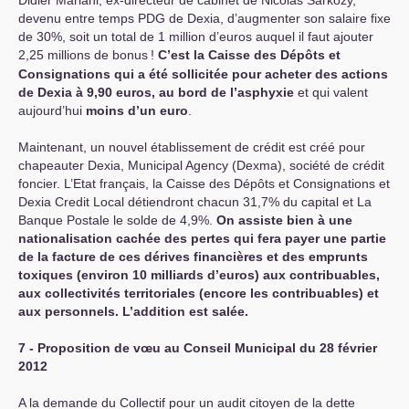
Didier Mariani, ex-directeur de cabinet de Nicolas Sarkozy,
devenu entre temps
PDG
de Dexia, d’augmenter son salaire fixe
de 30%, soit un total de 1 million d’euros auquel il faut ajouter
2,25 millions de bonus
!
C’est la Caisse des Dépôts et
Consignations qui a été sollicitée pour acheter des actions
de Dexia à 9,90 euros, au bord de l’asphyxie
et qui valent
aujourd’hui
moins d’un euro
.
Maintenant, un nouvel établissement de crédit est créé pour
chapeauter Dexia, Municipal Agency (Dexma), société de crédit
foncier. L’Etat français, la Caisse des Dépôts et Consignations et
Dexia Credit Local détiendront chacun 31,7% du capital et La
Banque Postale le solde de 4,9%.
On assiste bien à une
nationalisation cachée des pertes qui fera payer une partie
de la facture de ces dérives financières et des emprunts
toxiques (environ 10 milliards d’euros) aux contribuables,
aux collectivités territoriales (encore les contribuables) et
aux personnels. L’addition est salée.
7 - Proposition de vœu au Conseil Municipal du 28 février
2012
A la demande du Collectif pour un audit citoyen de la dette