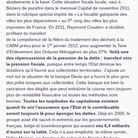
abattements à la base. Cette situation fiscale locale, vaut à
Béziers de paraître dans le mensuel Capital de novembre 2011,
dans la rubrique spécial impôts de «
La fiscalité galopante des
e
villes les plus dépensières
» au 5
rang des villes les plus
imposées de France. En 2011, Raymond Couderc a récidivé,
profitant du transfert
de la compétence de la filière du traitement des déchets à la
er
CABM
prévu pour le 1
janvier 2012, pour augmenter la Taxe
d’Enlèvement des Ordures Ménagères de plus 37%.
Voilà une
des répercussions de la pression de la dette : transfert vers
la pression fiscale
, puisque entre temps l’Etat diminue les
dotations qu’il fournit aux collectivités territoriales. J’ajoute un
mot sur la situation de la banque Dexia qui a fourni le plus gros
des prêts toxiques aux collectivités. Cette banque est bien la
caricature des dégâts que peut entraîner la course vers toujours
plus de rentabilité financière où toutes les méthodes sont
bonnes.
Toutes les turpitudes du capitalisme existent
quand ils ont l’assurance que l’Etat et le contribuable
seront toujours là pour éponger les dettes.
Déjà en 2008, le
groupe avait été sauvé in extremis par les gouvernements
français, belge et luxembourgeois qui avaient
mis 6,4 milliards
d’euros sur la table
. Cela n’a pas empêché, la même année,