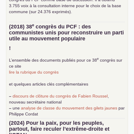
3.755 voix à la consultation interne pour le choix de la base
commune (sur 24.376 exprimés).
e
(2018) 38
congrès du
PCF
: des
communistes unis pour reconstruire un parti
utile au mouvement populaire
!
e
L’ensemble des documents publiés pour ce 38
congrès sur
ce site
lire la rubrique du congrès
et quelques articles clés complémentaires
–
discours de clôture du congrès de Fabien Roussel
,
nouveau secrétaire national
–
une
analyse de classe du mouvement des gilets jaunes
par
Philippe Cordat
–
un texte de Jean-Claude Delaunay
le marxisme est la
(2024) Pour la paix, pour les peuples,
science sociale de notre temps
partout, faire reculer l’extrême-droite et
–
un appel
proposé aux partis communistes et ouvrier