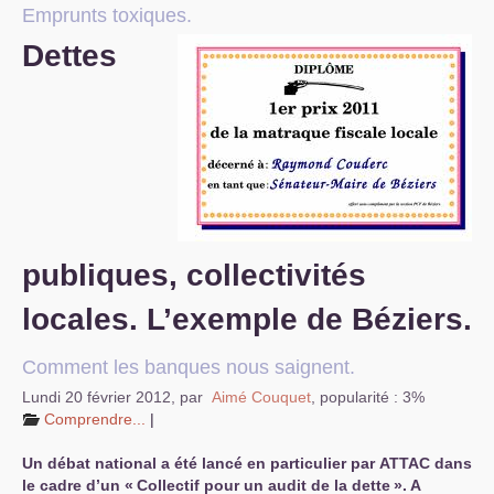
Emprunts toxiques.
S’organiser
Dettes
Comprendre...
Vie du site
publiques, collectivités
locales. L’exemple de Béziers.
Comment les banques nous saignent.
Lundi 20 février 2012
,
par
Aimé Couquet
,
popularité : 3%
Comprendre...
|
Un débat national a été lancé en particulier par
ATTAC
dans
le cadre d’un «
Collectif pour un audit de la dette
». A