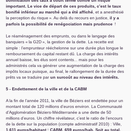
bonification des taux à court terme contre un risque
important. Le vice de départ de ces produits, c’est le taux
bonifié inférieur au marché qui a été affiché
, et a anesthésié
la perception du risque
». Au delà du recours en justice,
il y a
parfois la possibilité de renégociation mais prudence
!
Le réaménagement des emprunts, ou dans le langage des
banquiers «
la
G2D
», la gestion de la dette. La recette est
simple : l’emprunteur rééchelonne sur une durée plus longue le
remboursement du capital restant dû. La charge des intérêts
annuel baisse, les élus sont contents... mais pour les
administrés cela va générer une augmentation de la charge des
impôts locaux puisque, au final, le rallongement de la durée des
prêts va se traduire par
un surcoût au niveau des intérêts.
5 - Endettement de la ville et de la
CABM
A la fin de l’année 2011, la ville de Béziers est endettée pour un
montant total de 120 millions d’euros environ. La Communauté
d’Agglomération Béziers-Méditerranée a une dette de 50
millions d’euros. Un chiffre révélateur, c’est le ratio de l’encours
de la dette sur la population (compte administratif 2010) : Ville,
1.611 euros/habitant
;
CABM
, 659 euros/hab. Soit au total,