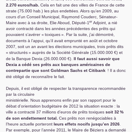
2.270 euros/hab.
Cela en fait une des villes de France de cette
strate (75.000 hab.) les plus endettées. Alors qu’en 2009, au
cours d’un Conseil Municipal, Raymond Couderc, Sénateur-
er
Maire avec à sa droite, Elie Aboud, Député-1
Adjoint, a nié
avoir contracté dans les années précédentes des prêts qui
pouvaient s’avérer «
toxiques
». Par la suite, j’ai démontré,
documents à l’appui, qu’il avait emprunté en août et octobre
2007, soit un an avant les élections municipales, trois prêts dits
«
structurés
» auprès de la Société Générale (15.000.000 €) et
de la Banque Dexia (26.000.000 €).
Il faut aussi savoir que
Dexia a cédé ses prêts aux banques américaines de
contrepartie que sont Goldman Sachs et Citibank
! Il a donc
été obligé de reconnaître le fait.
Depuis, il est obligé de respecter la transparence recommandée
par la circulaire
ministérielle. Nous apprenons enfin par son rapport pour le
débat d’orientation budgétaire de 2012 la situation exacte : la
ville a contracté 37 millions d’euros de prêts toxiques
soit 32
%
de son endettement total.
Ces prêts non renégociables à
l’heure actuelle porteront
leurs effets nocifs jusqu’en 2026
.
Par exemple, pour l’année 2011, le Maire de Béziers a demandé