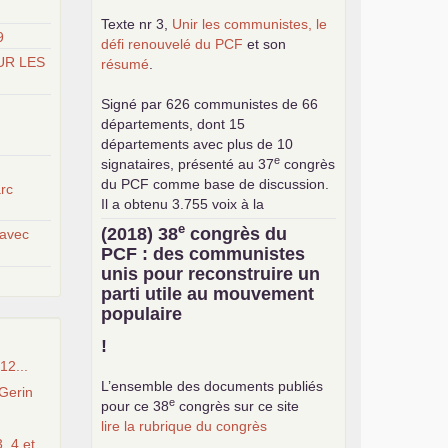
Texte nr 3,
Unir les communistes, le
9
défi renouvelé du
PCF
et son
UR LES
résumé
.
Signé par 626 communistes de 66
départements, dont 15
départements avec plus de 10
e
signataires, présenté au 37
congrès
du
PCF
comme base de discussion.
rc
Il a obtenu 3.755 voix à la
consultation interne pour le choix de
e
(2018) 38
congrès du
 avec
la base commune (sur 24.376
PCF
: des communistes
exprimés).
unis pour reconstruire un
parti utile au mouvement
populaire
!
12...
L’ensemble des documents publiés
Gerin
e
pour ce 38
congrès sur ce site
lire la rubrique du congrès
, 4 et