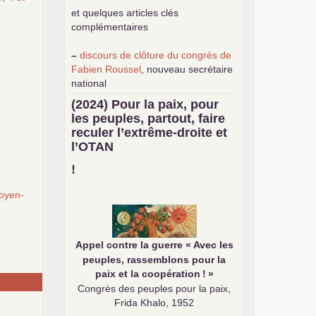
et quelques articles clés
complémentaires
–
discours de clôture du congrès de
Fabien Roussel
, nouveau secrétaire
national
–
une
analyse de classe du
(2024) Pour la paix, pour
mouvement des gilets jaunes
par
les peuples, partout, faire
Philippe Cordat
reculer l’extrême-droite et
–
un texte de Jean-Claude Delaunay
l’
OTAN
le marxisme est la science sociale de
notre temps
!
–
un appel
proposé aux partis
oyen-
communistes et ouvrier d’Europe
–
demandez
le numéro 10 de la
revue Unir les Communistes
–
les
cinq chantiers pour contribuer
Appel contre la guerre «
Avec les
au débat sur le projet communiste
peuples, rassemblons pour la
paix et la coopération
!
»
Congrès des peuples pour la paix,
Frida Khalo, 1952