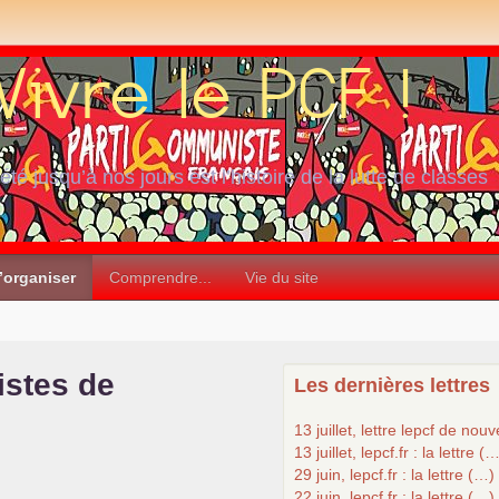
iété jusqu’à nos jours est l’histoire de la lutte de classes
’organiser
Comprendre...
Vie du site
stes de
Les dernières lettres
13 juillet, lettre lepcf de nou
13 juillet, lepcf.fr : la lettre (
29 juin, lepcf.fr : la lettre (…)
22 juin, lepcf.fr : la lettre (…)