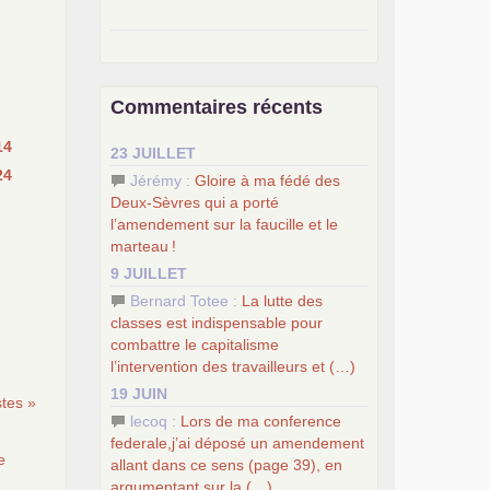
–
pour une autre société, le
socialisme
.
–
le
dernier congrès du
PCF
Commentaires récents
–
contribution de jeunes
e
communistes au 39
congrès :
Six
14
23 JUILLET
chantiers pour affirmer l’ambition
24
révolutionnaire du
PCF
Jérémy :
Gloire à ma fédé des
–
un texte de Jean-Claude Delaunay
Deux-Sèvres qui a porté
le marxisme est la science sociale de
l’amendement sur la faucille et le
notre temps
marteau
!
–
un appel
proposé aux partis
9 JUILLET
communistes et ouvrier d’Europe
Bernard Totee :
La lutte des
–
les
cinq chantiers pour contribuer
classes est indispensable pour
au débat sur le projet communiste
combattre le capitalisme
l’intervention des travailleurs et (…)
19 JUIN
tes »
lecoq :
Lors de ma conference
federale,j’ai déposé un amendement
e
allant dans ce sens (page 39), en
argumentant sur la (…)