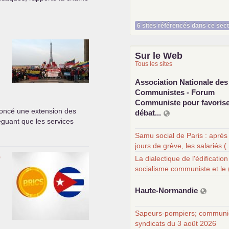
6 sites référencés dans ce sec
Sur le Web
Tous les sites
Association Nationale des
Communistes - Forum
Communiste pour favorise
oncé une extension des
débat...
léguant que les services
Samu social de Paris : après
jours de grève, les salariés 
e
La dialectique de l'édificatio
socialisme communiste et le
Haute-Normandie
Sapeurs-pompiers; communi
syndicats du 3 août 2026