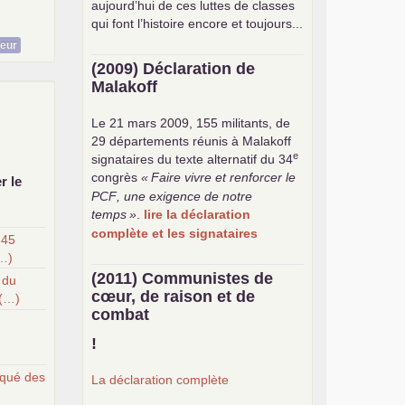
aujourd’hui de ces luttes de classes
qui font l’histoire encore et toujours...
teur
(2009) Déclaration de
Malakoff
Le 21 mars 2009, 155 militants, de
29 départements réunis à Malakoff
e
signataires du texte alternatif du 34
congrès
«
Faire vivre et renforcer le
r le
PCF
, une exigence de notre
temps
»
.
lire la déclaration
complète et les signataires
 45
(…)
(2011) Communistes de
n du
cœur, de raison et de
 (…)
combat
!
qué des
La déclaration complète