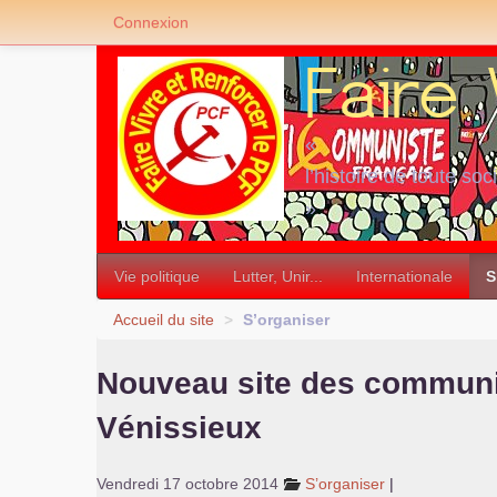
Connexion
«
l’histoire de toute soc
»
Vie politique
Lutter, Unir...
Internationale
S
Accueil du site
>
S’organiser
Nouveau site des communi
Vénissieux
Vendredi 17 octobre 2014
S’organiser
|