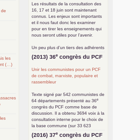
Les résultats de la consultation des
16, 17 et 18 juin sont maintenant
 de
connus. Les enjeux sont importants
et il nous faut donc les examiner
pour en tirer les enseignements qui
nous seront utiles pour l’avenir.
Un peu plus d’un tiers des adhérents
a participé à cette consultation, soit
e
(2013) 36
congrès du
PCF
is les
une participation en hausse par
ont (…)
rapport aux précédents votes, dans
Unir les communistes pour un
PCF
un contexte de baisse des cotisants.
de combat, marxiste, populaire et
... lire la suite
rassembleur
Texte signé par 542 communistes de
ssacres
e
64 départements présenté au 36
e
congrès du
PCF
comme base de
discussion. Il a obtenu 3694 voix à la
les
consultation interne pour le choix de
la base commune (sur 33 623
exprimés) .
e
(2016) 37
congrès du
PCF