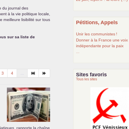
te du journal des
t à la vie politique locale,
meilleure lisibilité sur tous
Pétitions, Appels
Unir les communistes
!
ous sur sa liste de
Donner à la France une voix
indépendante pour la paix
...
3
4
...
Sites favoris
Tous les sites
Le Vénissian
iatiques, rapporte la chaîne