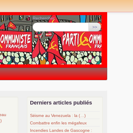
Rechercher :
>>
Derniers articles publiés
veau
Séisme au Venezuela : la (…)
…)
Combattre enfin les mégafeux
Incendies Landes de Gascogne :