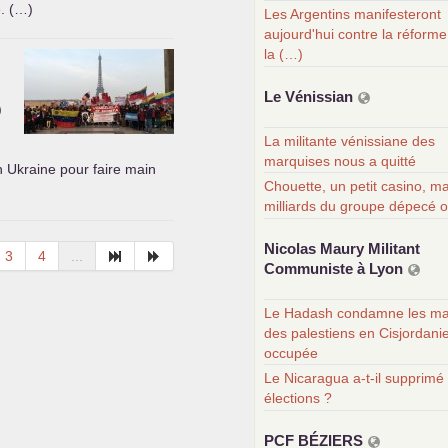
e. (…)
Les Argentins manifesteront
aujourd'hui contre la réforme
la (…)
Le Vénissian
)
La militante vénissiane des
marquises nous a quitté
n Ukraine pour faire main
Chouette, un petit casino, ma
milliards du groupe dépecé 
Nicolas Maury Militant
3
4
...
Communiste à Lyon
Le Hadash condamne les ma
des palestiens en Cisjordani
occupée
Le Nicaragua a-t-il supprimé 
élections ?
PCF
BÉ
ZIERS