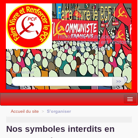
«
l’histoire de toute société
jusqu’à nos jours est l’histoire
de la lutte de classes
»
Rechercher :
>>
Vie politique
Accueil du site
>
S’organiser
Lutter, Unir...
Nos symboles interdits en
Internationale