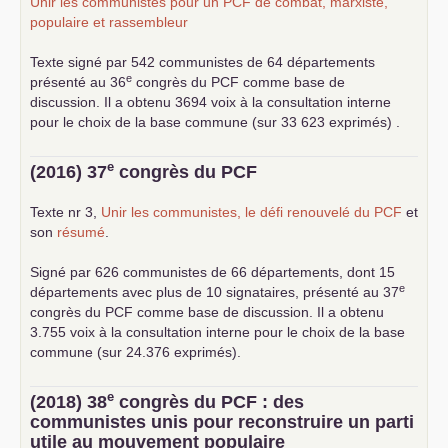
Unir les communistes pour un
PCF
de combat, marxiste,
populaire et rassembleur
Texte signé par 542 communistes de 64 départements
e
présenté au 36
congrès du
PCF
comme base de
discussion. Il a obtenu 3694 voix à la consultation interne
pour le choix de la base commune (sur 33 623 exprimés) .
e
(2016) 37
congrès du
PCF
Texte nr 3,
Unir les communistes, le défi renouvelé du
PCF
et
son
résumé
.
Signé par 626 communistes de 66 départements, dont 15
e
départements avec plus de 10 signataires, présenté au 37
congrès du
PCF
comme base de discussion. Il a obtenu
3.755 voix à la consultation interne pour le choix de la base
commune (sur 24.376 exprimés).
e
(2018) 38
congrès du
PCF
: des
communistes unis pour reconstruire un parti
utile au mouvement populaire