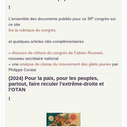
!
e
L’ensemble des documents publiés pour ce 38
congrès sur
ce site
lire la rubrique du congrès
et quelques articles clés complémentaires
–
discours de clôture du congrès de Fabien Roussel
,
nouveau secrétaire national
–
une
analyse de classe du mouvement des gilets jaunes
par
Philippe Cordat
–
un texte de Jean-Claude Delaunay
le marxisme est la
(2024) Pour la paix, pour les peuples,
science sociale de notre temps
partout, faire reculer l’extrême-droite et
–
un appel
proposé aux partis communistes et ouvrier
l’
OTAN
d’Europe
–
demandez
le numéro 10 de la revue Unir les Communistes
!
–
les
cinq chantiers pour contribuer au débat sur le projet
communiste