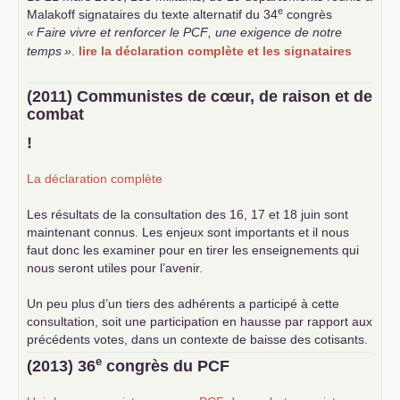
e
Malakoff signataires du texte alternatif du 34
congrès
«
Faire vivre et renforcer le
PCF
, une exigence de notre
temps
»
.
lire la déclaration complète et les signataires
(2011) Communistes de cœur, de raison et de
combat
!
La déclaration complète
Les résultats de la consultation des 16, 17 et 18 juin sont
maintenant connus. Les enjeux sont importants et il nous
faut donc les examiner pour en tirer les enseignements qui
nous seront utiles pour l’avenir.
Un peu plus d’un tiers des adhérents a participé à cette
consultation, soit une participation en hausse par rapport aux
précédents votes, dans un contexte de baisse des cotisants.
... lire la suite
e
(2013) 36
congrès du
PCF