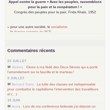
Appel contre la guerre «
Avec les peuples, rassemblons
pour la paix et la coopération
!
»
Congrès des peuples pour la paix, Frida Khalo, 1952
–
pour une autre société, le
socialisme
.
–
le
dernier congrès du
PCF
e
–
contribution de jeunes communistes au 39
congrès :
Six
chantiers pour affirmer l’ambition révolutionnaire du
PCF
–
un texte de Jean-Claude Delaunay
le marxisme est la
Commentaires récents
science sociale de notre temps
–
un appel
proposé aux partis communistes et ouvrier
23 JUILLET
d’Europe
–
les
cinq chantiers pour contribuer au débat sur le projet
Jérémy :
Gloire à ma fédé des Deux-Sèvres qui a porté
communiste
l’amendement sur la faucille et le marteau
!
9 JUILLET
Bernard Totee :
La lutte des classes est indispensable
pour combattre le capitalisme l’intervention des travailleurs
et (…)
19 JUIN
lecoq :
Lors de ma conference federale,j’ai déposé un