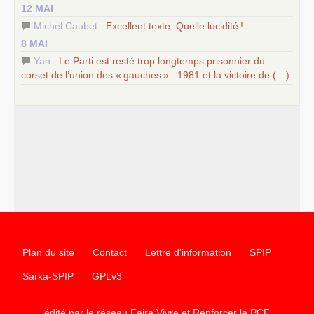
12 MAI
Michel Caubet :
Excellent texte. Quelle lucidité
!
8 MAI
Yan :
Le Parti est resté trop longtemps prisonnier du
corset de l’union des «
gauches
» . 1981 et la victoire de (…)
Plan du site
Contact
Lettre d'information
SPIP
Sarka-SPIP
GPLv3
édité par le réseau Faire Vivre et Renforcer le
PCF