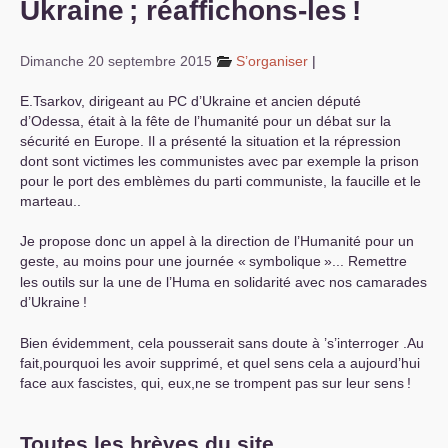
Ukraine
; réaffichons-les
!
S’organiser
Dimanche 20 septembre 2015
S’organiser
|
Comprendre...
E.Tsarkov, dirigeant au
PC
d’Ukraine et ancien député
Vie du site
d’Odessa, était à la fête de l’humanité pour un débat sur la
sécurité en Europe. Il a présenté la situation et la répression
dont sont victimes les communistes avec par exemple la prison
pour le port des emblèmes du parti communiste, la faucille et le
marteau..
Je propose donc un appel à la direction de l’Humanité pour un
geste, au moins pour une journée «
symbolique
»... Remettre
les outils sur la une de l’Huma en solidarité avec nos camarades
d’Ukraine
!
Bien évidemment, cela pousserait sans doute à ’s’interroger .Au
fait,pourquoi les avoir supprimé, et quel sens cela a aujourd’hui
face aux fascistes, qui, eux,ne se trompent pas sur leur sens
!
Toutes les brèves du site