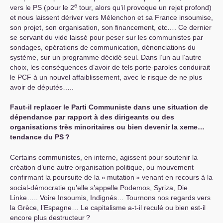
e
vers le
PS
(pour le 2
tour, alors qu’il provoque un rejet profond)
et nous laissent dériver vers Mélenchon et sa France insoumise,
son projet, son organisation, son financement, etc…. Ce dernier
se servant du vide laissé pour peser sur les communistes par
sondages, opérations de communication, dénonciations du
système, sur un programme décidé seul. Dans l’un au l’autre
choix, les conséquences d’avoir de tels porte-paroles conduirait
le
PCF
à un nouvel affaiblissement, avec le risque de ne plus
avoir de députés…..
Faut-il replacer le Parti Communiste dans une situation de
dépendance par rapport à des dirigeants ou des
organisations très minoritaires ou bien devenir la x
eme
…
tendance du
PS
?
Certains communistes, en interne, agissent pour soutenir la
création d’une autre organisation politique, ou mouvement
confirmant la poursuite de la «
mutation
» venant en recours à la
social-démocratie qu’elle s’appelle Podemos, Syriza, Die
Linke….. Voire Insoumis, Indignés… Tournons nos regards vers
la Grèce, l’Espagne… Le capitalisme a-t-il reculé ou bien est-il
encore plus destructeur
?