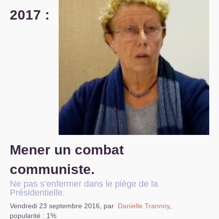
2017 :
S’organiser
Comprendre...
Vie du site
Mener un combat
communiste.
Ne pas s’enfermer dans le piège de la
Présidentielle.
Vendredi 23 septembre 2016
,
par
Danielle Trannoy
,
popularité : 1%