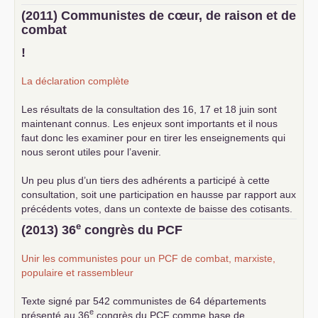
(2011) Communistes de cœur, de raison et de
combat
!
La déclaration complète
Les résultats de la consultation des 16, 17 et 18 juin sont
maintenant connus. Les enjeux sont importants et il nous
faut donc les examiner pour en tirer les enseignements qui
nous seront utiles pour l’avenir.
Un peu plus d’un tiers des adhérents a participé à cette
consultation, soit une participation en hausse par rapport aux
précédents votes, dans un contexte de baisse des cotisants.
... lire la suite
e
(2013) 36
congrès du
PCF
Unir les communistes pour un
PCF
de combat, marxiste,
populaire et rassembleur
Texte signé par 542 communistes de 64 départements
e
présenté au 36
congrès du
PCF
comme base de