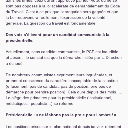
dans les urnes, ceux qui ont approuvé par leur vote, ou ne se
sont pas opposés à la loi scélérate de démantèlement du Code
du Travail. C’est à ce prix que l’abrogation sera gagnée et que
la Loi redeviendra réellement l’expression de la volonté
générale. La question du travail est fondamentale.
Des voix s’élèvent pour un candidat communiste à la
présidentielle.
Actuellement, sans candidat communiste, le
PCF
est inaudible
et absent
; le constat est que la démarche initiée par la Direction
a échoué.
De nombreux communistes expriment leurs inquiétudes, et
prennent conscience du caractère inacceptable de la situation
(effacement, pas de candidat, pas de position, pire pas de
démarche pour prendre position). Cela dure depuis des mois…..
Le piège des primaires pour la présidentielle (institutionnel,
médiatique… populiste…) se referme.
Présidentielle : «
ne lâchons pas la proie pour l’ombre
!
»
Les positions prises sur le plan national depuis janvier, orientent