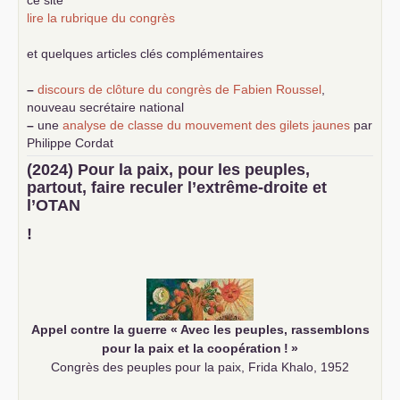
lire la rubrique du congrès
et quelques articles clés complémentaires
–
discours de clôture du congrès de Fabien Roussel
,
nouveau secrétaire national
–
une
analyse de classe du mouvement des gilets jaunes
par
Philippe Cordat
–
un texte de Jean-Claude Delaunay
le marxisme est la
(2024) Pour la paix, pour les peuples,
science sociale de notre temps
partout, faire reculer l’extrême-droite et
–
un appel
proposé aux partis communistes et ouvrier
l’
OTAN
d’Europe
–
demandez
le numéro 10 de la revue Unir les Communistes
!
–
les
cinq chantiers pour contribuer au débat sur le projet
communiste
Appel contre la guerre «
Avec les peuples, rassemblons
pour la paix et la coopération
!
»
Congrès des peuples pour la paix, Frida Khalo, 1952