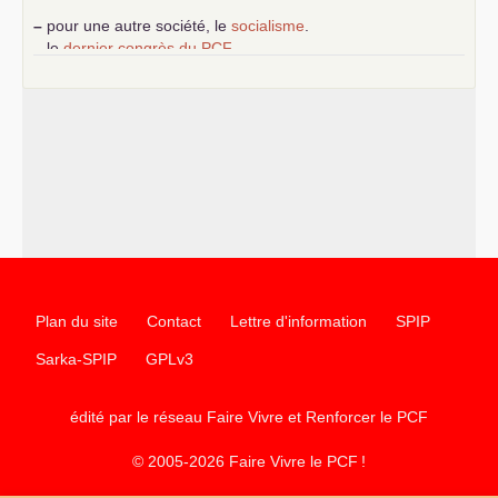
–
pour une autre société, le
socialisme
.
–
le
dernier congrès du
PCF
e
–
contribution de jeunes communistes au 39
congrès :
Six
chantiers pour affirmer l’ambition révolutionnaire du
PCF
–
un texte de Jean-Claude Delaunay
le marxisme est la
science sociale de notre temps
–
un appel
proposé aux partis communistes et ouvrier
d’Europe
–
les
cinq chantiers pour contribuer au débat sur le projet
communiste
Plan du site
Contact
Lettre d'information
SPIP
Sarka-SPIP
GPLv3
édité par le réseau Faire Vivre et Renforcer le
PCF
© 2005-2026 Faire Vivre le
PCF
!