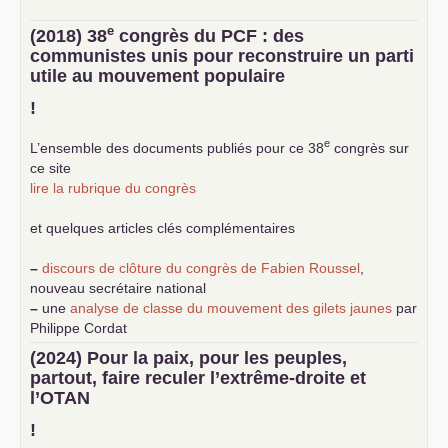
e
(2018) 38
congrès du
PCF
: des
communistes unis pour reconstruire un parti
utile au mouvement populaire
!
e
L’ensemble des documents publiés pour ce 38
congrès sur
ce site
lire la rubrique du congrès
et quelques articles clés complémentaires
–
discours de clôture du congrès de Fabien Roussel
,
nouveau secrétaire national
–
une
analyse de classe du mouvement des gilets jaunes
par
Philippe Cordat
–
un texte de Jean-Claude Delaunay
le marxisme est la
(2024) Pour la paix, pour les peuples,
science sociale de notre temps
partout, faire reculer l’extrême-droite et
–
un appel
proposé aux partis communistes et ouvrier
l’
OTAN
d’Europe
–
demandez
le numéro 10 de la revue Unir les Communistes
!
–
les
cinq chantiers pour contribuer au débat sur le projet