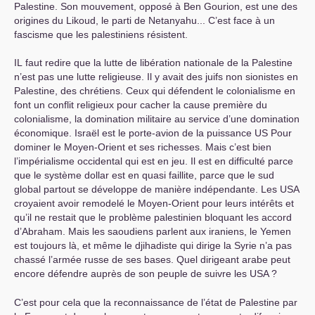
Palestine. Son mouvement, opposé à Ben Gourion, est une des
origines du Likoud, le parti de Netanyahu... C’est face à un
fascisme que les palestiniens résistent.
IL
faut redire que la lutte de libération nationale de la Palestine
n’est pas une lutte religieuse. Il y avait des juifs non sionistes en
Palestine, des chrétiens. Ceux qui défendent le colonialisme en
font un conflit religieux pour cacher la cause première du
colonialisme, la domination militaire au service d’une domination
économique. Israël est le porte-avion de la puissance
US
Pour
dominer le Moyen-Orient et ses richesses. Mais c’est bien
l’impérialisme occidental qui est en jeu. Il est en difficulté parce
que le système dollar est en quasi faillite, parce que le sud
global partout se développe de manière indépendante. Les
USA
croyaient avoir remodelé le Moyen-Orient pour leurs intérêts et
qu’il ne restait que le problème palestinien bloquant les accord
d’Abraham. Mais les saoudiens parlent aux iraniens, le Yemen
est toujours là, et même le djihadiste qui dirige la Syrie n’a pas
chassé l’armée russe de ses bases. Quel dirigeant arabe peut
encore défendre auprès de son peuple de suivre les
USA
?
C’est pour cela que la reconnaissance de l’état de Palestine par