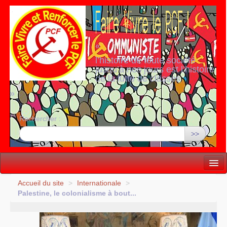
«
l’histoire de toute société
jusqu’à nos jours est l’histoire
de la lutte de classes
»
Rechercher :
>>
Vie politique
Accueil du site
>
Internationale
>
Palestine, le colonialisme à bout...
Lutter, Unir...
Internationale