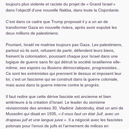
toujours plus violente et raciste du projet de «
Grand Israel
»
dans l’objectif d’une nouvelle Nakba, dans toute la Cisjordanie.
C’est dans ce cadre que Trump proposait il y a un an de
transformer Gaza en nouvelle riviera, après avoir expulsé les
deux millions de palestiniens.
Pourtant, Israël ne maitrise toujours pas Gaza. Les palestiniens,
partout où ils sont, refusent de partir, défendent leurs biens,
freinent la colonisation, poussant chaque jour Israel dans une
logique de guerre sans fin qui détruit la société israélienne elle-
même, ses espoirs ou illusions démocratiques, progressistes...
Ce sont les extrémistes qui prennent le dessus et imposent leur
loi, c’est un fascisme qui se construit dans la guerre coloniale,
mais aussi dans la guerre interne contre le progrès.
Il faut redire que cette dérive fasciste est ancienne et bien
antérieure à la création d’Israel. Le leader du sionisme
révisionniste des années 30, Vladimir Jabotinsky, était un ami de
Mussolini qui disait en 1935,
«
il vous faut un état Juif, avec un
drapeau juif et une langue juive
»
. Il a négocié avec les fascistes
polonais pour l’envoi de juifs et l’armement de milices en