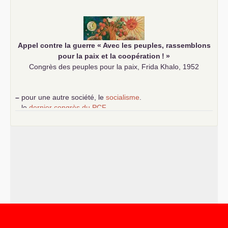
communiste
Appel contre la guerre «
Avec les peuples, rassemblons
pour la paix et la coopération
!
»
Congrès des peuples pour la paix, Frida Khalo, 1952
–
pour une autre société, le
socialisme
.
–
le
dernier congrès du
PCF
e
–
contribution de jeunes communistes au 39
congrès :
Six
chantiers pour affirmer l’ambition révolutionnaire du
PCF
–
un texte de Jean-Claude Delaunay
le marxisme est la
science sociale de notre temps
–
un appel
proposé aux partis communistes et ouvrier
d’Europe
–
les
cinq chantiers pour contribuer au débat sur le projet
communiste