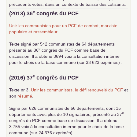
précédents votes, dans un contexte de baisse des cotisants.
... lire la suite
e
(2013) 36
congrès du
PCF
Unir les communistes pour un
PCF
de combat, marxiste,
populaire et rassembleur
Texte signé par 542 communistes de 64 départements
e
présenté au 36
congrès du
PCF
comme base de
discussion. Il a obtenu 3694 voix à la consultation interne
pour le choix de la base commune (sur 33 623 exprimés) .
e
(2016) 37
congrès du
PCF
Texte nr 3,
Unir les communistes, le défi renouvelé du
PCF
et
son
résumé
.
Signé par 626 communistes de 66 départements, dont 15
e
départements avec plus de 10 signataires, présenté au 37
congrès du
PCF
comme base de discussion. Il a obtenu
3.755 voix à la consultation interne pour le choix de la base
commune (sur 24.376 exprimés).