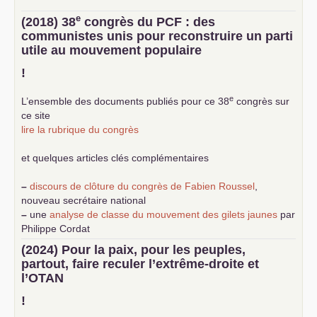
e
(2018) 38
congrès du
PCF
: des
communistes unis pour reconstruire un parti
utile au mouvement populaire
!
e
L’ensemble des documents publiés pour ce 38
congrès sur
ce site
lire la rubrique du congrès
et quelques articles clés complémentaires
–
discours de clôture du congrès de Fabien Roussel
,
nouveau secrétaire national
–
une
analyse de classe du mouvement des gilets jaunes
par
Philippe Cordat
–
un texte de Jean-Claude Delaunay
le marxisme est la
(2024) Pour la paix, pour les peuples,
science sociale de notre temps
partout, faire reculer l’extrême-droite et
–
un appel
proposé aux partis communistes et ouvrier
l’
OTAN
d’Europe
–
demandez
le numéro 10 de la revue Unir les Communistes
!
–
les
cinq chantiers pour contribuer au débat sur le projet