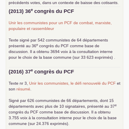
précédents votes, dans un contexte de baisse des cotisants.
... lire la suite
e
(2013) 36
congrès du
PCF
Unir les communistes pour un
PCF
de combat, marxiste,
populaire et rassembleur
Texte signé par 542 communistes de 64 départements
e
présenté au 36
congrès du
PCF
comme base de
discussion. Il a obtenu 3694 voix à la consultation interne
pour le choix de la base commune (sur 33 623 exprimés) .
e
(2016) 37
congrès du
PCF
Texte nr 3,
Unir les communistes, le défi renouvelé du
PCF
et
son
résumé
.
Signé par 626 communistes de 66 départements, dont 15
e
départements avec plus de 10 signataires, présenté au 37
congrès du
PCF
comme base de discussion. Il a obtenu
3.755 voix à la consultation interne pour le choix de la base
commune (sur 24.376 exprimés).