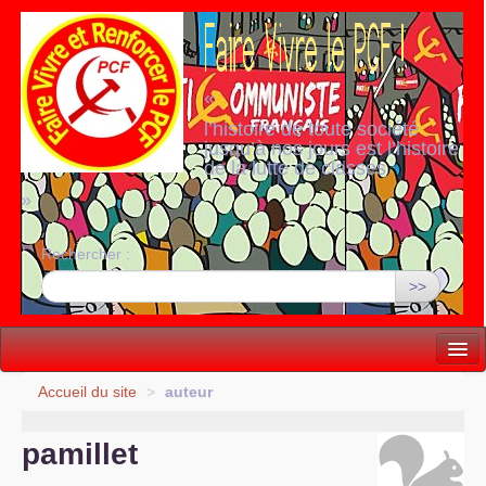
«
l’histoire de toute société
jusqu’à nos jours est l’histoire
de la lutte de classes
»
Rechercher :
>>
Vie politique
Accueil du site
>
auteur
Lutter, Unir...
pamillet
Internationale