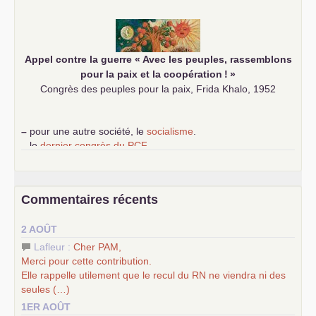
communiste
Appel contre la guerre «
Avec les peuples, rassemblons
pour la paix et la coopération
!
»
Congrès des peuples pour la paix, Frida Khalo, 1952
–
pour une autre société, le
socialisme
.
–
le
dernier congrès du
PCF
e
–
contribution de jeunes communistes au 39
congrès :
Six
chantiers pour affirmer l’ambition révolutionnaire du
PCF
–
un texte de Jean-Claude Delaunay
le marxisme est la
Commentaires récents
science sociale de notre temps
–
un appel
proposé aux partis communistes et ouvrier
2 AOÛT
d’Europe
–
les
cinq chantiers pour contribuer au débat sur le projet
Lafleur :
Cher
PAM
,
communiste
Merci pour cette contribution.
Elle rappelle utilement que le recul du
RN
ne viendra ni des
seules (…)
1ER AOÛT