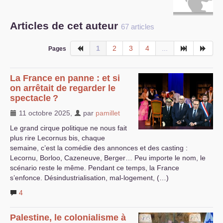
S’organiser
Articles de cet auteur
67 articles
Comprendre...
1
2
3
4
...
Pages
Vie du site
La France en panne : et si
on arrêtait de regarder le
spectacle
?
11 octobre 2025
,
par
pamillet
Le grand cirque politique ne nous fait
plus rire Lecornus bis, chaque
semaine, c’est la comédie des annonces et des casting :
Lecornu, Borloo, Cazeneuve, Berger… Peu importe le nom, le
scénario reste le même. Pendant ce temps, la France
s’enfonce. Désindustrialisation, mal-logement, (…)
4
Palestine, le colonialisme à