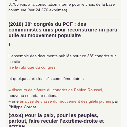
3.755 voix à la consultation interne pour le choix de la base
commune (sur 24.376 exprimés).
e
(2018) 38
congrès du
PCF
: des
communistes unis pour reconstruire un parti
utile au mouvement populaire
!
e
L’ensemble des documents publiés pour ce 38
congrès sur
ce site
lire la rubrique du congrès
et quelques articles clés complémentaires
–
discours de clôture du congrès de Fabien Roussel
,
nouveau secrétaire national
–
une
analyse de classe du mouvement des gilets jaunes
par
Philippe Cordat
–
un texte de Jean-Claude Delaunay
le marxisme est la
(2024) Pour la paix, pour les peuples,
science sociale de notre temps
partout, faire reculer l’extrême-droite et
–
un appel
proposé aux partis communistes et ouvrier
l’
OTAN