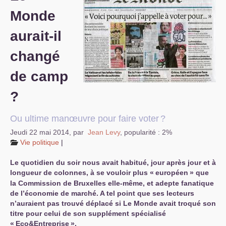
Monde
S’organiser
aurait-il
Comprendre...
changé
Vie du site
de camp
?
Ou ultime manœuvre pour faire voter
?
Jeudi 22 mai 2014
,
par
Jean Levy
,
popularité : 2%
Vie politique
|
Le quotidien du soir nous avait habitué, jour après jour et à
longueur de colonnes, à se vouloir plus «
européen
» que
la Commission de Bruxelles elle-même, et adepte fanatique
de l’économie de marché. A tel point que ses lecteurs
n’auraient pas trouvé déplacé si Le Monde avait troqué son
titre pour celui de son supplément spécialisé
«
Eco&Entreprise
».