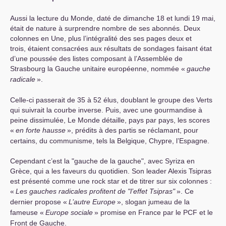
Aussi la lecture du Monde, daté de dimanche 18 et lundi 19 mai,
était de nature à surprendre nombre de ses abonnés. Deux
colonnes en Une, plus l’intégralité des ses pages deux et
trois, étaient consacrées aux résultats de sondages faisant état
d’une poussée des listes composant à l’Assemblée de
Strasbourg la Gauche unitaire européenne, nommée «
gauche
radicale
».
Celle-ci passerait de 35 à 52 élus, doublant le groupe des Verts
qui suivrait la courbe inverse. Puis, avec une gourmandise à
peine dissimulée, Le Monde détaille, pays par pays, les scores
«
en forte hausse
», prédits à des partis se réclamant, pour
certains, du communisme, tels la Belgique, Chypre, l’Espagne.
Cependant c’est la "gauche de la gauche", avec Syriza en
Grèce, qui a les faveurs du quotidien. Son leader Alexis Tsipras
est présenté comme une rock star et de titrer sur six colonnes :
«
Les gauches radicales profitent de "l’effet Tsipras"
». Ce
dernier propose «
L’autre Europe
», slogan jumeau de la
fameuse «
Europe sociale
» promise en France par le
PCF
et le
Front de Gauche.