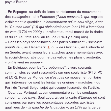
pays d’Europe.
–
En Espagne, au-delà de listes se réclamant du mouvement
des «
Indignés
», tel «
Podemos (‘Nous pouvons’), qui
, regrette
visiblement le quotidien,
n’obtiendraient qu’un seul siège, c’est
la "Gauche unie" (
IU
) qui obtiendrait entre 9 et 11% d’intentions
de vote (3,7% en 2009)
», profitant du recul massif de la droite
et du
PS
(au total 65% au lieu de 80% il y a cinq ans).
–
Dans les pays scandinaves, des partis s’intitulant «
socialiste
populaire
», au Danemark
[
1
]
ou «
de Gauche
», en Finlande et
en Suède, ayant rompu leurs attaches gouvernementales avec
la social-démocratie pour ne pas valider les plans d’austérité,
«
ont le vent en poupe
».
–
En Belgique, pour les "européennes", divers courants
communistes se sont rassemblés sur une seule liste (
PTB
,
PC
et
LCR
). Pour Le Monde, ce n’est pas ce mouvement unitaire
qui l’intéresse, ce sont les lointaines origines «
maoïstes
» du
Parti du Travail Belge, sujet qui occupe l’essentiel de l’article.
–
Quant au Portugal, aucun commentaire sur les sondages
concernant ce pays. Seul apparait sur la carte d’Europe où sont
consignés par pays les pourcentages accordés aux listes
qualifiées de «
la gauche de la gauche
», un 17% au large de