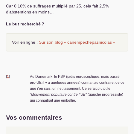
Car 0,10% de suffrages multiplié par 25, cela fait 2,5%
d’abstentions en moins…
Le but recherché
?
Voir en ligne :
Sur son blog «
canempechepasnicolas
»
[
1
]
Au Danemark, le
PSP
(jadis eurosceptique, mais passé
pro-
UE
il y a quelques années) connait au contraire, de ce
que j’en sais, un net tassement. Ce serait plutôt le
"
Mouvement populaire contre l’
UE
" (gauche progressiste)
qui connaîtrait une embellie.
Vos commentaires