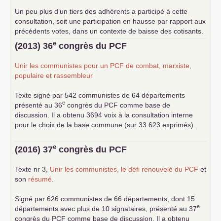
Un peu plus d’un tiers des adhérents a participé à cette
consultation, soit une participation en hausse par rapport aux
précédents votes, dans un contexte de baisse des cotisants.
... lire la suite
e
(2013) 36
congrès du
PCF
Unir les communistes pour un
PCF
de combat, marxiste,
populaire et rassembleur
Texte signé par 542 communistes de 64 départements
e
présenté au 36
congrès du
PCF
comme base de
discussion. Il a obtenu 3694 voix à la consultation interne
pour le choix de la base commune (sur 33 623 exprimés) .
e
(2016) 37
congrès du
PCF
Texte nr 3,
Unir les communistes, le défi renouvelé du
PCF
et
son
résumé
.
Signé par 626 communistes de 66 départements, dont 15
e
départements avec plus de 10 signataires, présenté au 37
congrès du
PCF
comme base de discussion. Il a obtenu