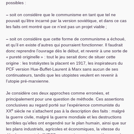
possibles :
–
soit on considère que le communisme en tant que tel ne
pouvait qu’être incarné par la version soviétique, et dans ce cas
les faits ont montré que ce n’est pas un projet viable
;
–
soit on considère que cette forme de communisme a échoué,
et qu’il en existe d’autres qui pourraient fonctionner. Il faudrait
donc reprendre l’ouvrage dès le début, et revenir à une sorte de
«
pureté originelle
» : tout le jeu serait donc de situer cette
origine : les trotskystes la placent en 1917, les inspirateurs du
PCF
version Hue-Buffet-Laurent à Marx sans aucun de ses
continuateurs, tandis que les utopistes veulent en revenir à
l’utopie pré-marxienne.
Je considère ces deux approches comme erronées, et
principalement pour une question de méthode. Ces assertions
conclusives au regard porté sur l’expérience communiste du
e
XX
siècle ne s’attachent pas à la description des faits : malgré
la guerre civile, malgré la guerre mondiale et les destructions
terribles qu’elles ont engendré sur le plan humain, ainsi que sur
les plans industriels, agricoles et économiques, la vitesse du