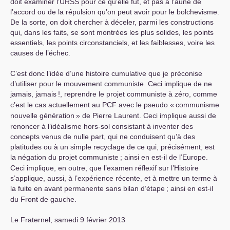
doit examiner l’
URSS
pour ce qu’elle fut, et pas à l’aune de
l’accord ou de la répulsion qu’on peut avoir pour le bolchevisme.
De la sorte, on doit chercher à déceler, parmi les constructions
qui, dans les faits, se sont montrées les plus solides, les points
essentiels, les points circonstanciels, et les faiblesses, voire les
causes de l’échec.
C’est donc l’idée d’une histoire cumulative que je préconise
d’utiliser pour le mouvement communiste. Ceci implique de ne
jamais, jamais
!, reprendre le projet communiste à zéro, comme
c’est le cas actuellement au
PCF
avec le pseudo «
communisme
nouvelle génération
» de Pierre Laurent. Ceci implique aussi de
renoncer à l’idéalisme hors-sol consistant à inventer des
concepts venus de nulle part, qui ne conduisent qu’à des
platitudes ou à un simple recyclage de ce qui, précisément, est
la négation du projet communiste
; ainsi en est-il de l’Europe.
Ceci implique, en outre, que l’examen réflexif sur l’Histoire
s’applique, aussi, à l’expérience récente, et à mettre un terme à
la fuite en avant permanente sans bilan d’étape
; ainsi en est-il
du Front de gauche.
Le Fraternel, samedi 9 février 2013