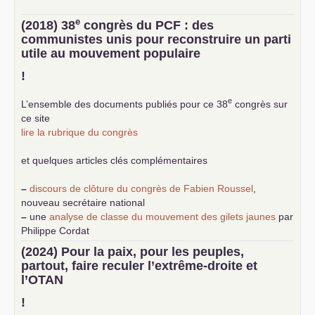
e
(2018) 38
congrès du
PCF
: des
communistes unis pour reconstruire un parti
utile au mouvement populaire
!
e
L’ensemble des documents publiés pour ce 38
congrès sur
ce site
lire la rubrique du congrès
et quelques articles clés complémentaires
–
discours de clôture du congrès de Fabien Roussel
,
nouveau secrétaire national
–
une
analyse de classe du mouvement des gilets jaunes
par
Philippe Cordat
–
un texte de Jean-Claude Delaunay
le marxisme est la
(2024) Pour la paix, pour les peuples,
science sociale de notre temps
partout, faire reculer l’extrême-droite et
–
un appel
proposé aux partis communistes et ouvrier
l’
OTAN
d’Europe
–
demandez
le numéro 10 de la revue Unir les Communistes
!
–
les
cinq chantiers pour contribuer au débat sur le projet