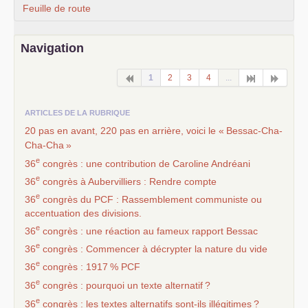
Feuille de route
Navigation
1
2
3
4
...
ARTICLES DE LA RUBRIQUE
20 pas en avant, 220 pas en arrière, voici le «
Bessac-Cha-
Cha-Cha
»
e
36
congrès : une contribution de Caroline Andréani
e
36
congrès à Aubervilliers : Rendre compte
e
36
congrès du
PCF
: Rassemblement communiste ou
accentuation des divisions.
e
36
congrès : une réaction au fameux rapport Bessac
e
36
congrès : Commencer à décrypter la nature du vide
e
36
congrès : 1917
%
PCF
e
36
congrès : pourquoi un texte alternatif
?
e
36
congrès : les textes alternatifs sont-ils illégitimes
?