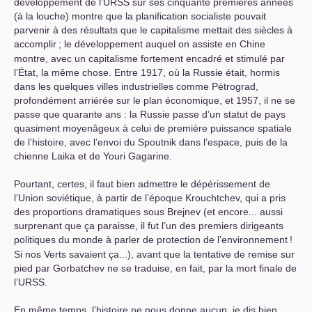
développement de l’
URSS
sur ses cinquante premières années
(à la louche) montre que la planification socialiste pouvait
parvenir à des résultats que le capitalisme mettait des siècles à
accomplir
; le développement auquel on assiste en Chine
montre, avec un capitalisme fortement encadré et stimulé par
l’État, la même chose. Entre 1917, où la Russie était, hormis
dans les quelques villes industrielles comme Pétrograd,
profondément arriérée sur le plan économique, et 1957, il ne se
passe que quarante ans : la Russie passe d’un statut de pays
quasiment moyenâgeux à celui de première puissance spatiale
de l’histoire, avec l’envoi du Spoutnik dans l’espace, puis de la
chienne Laika et de Youri Gagarine.
Pourtant, certes, il faut bien admettre le dépérissement de
l’Union soviétique, à partir de l’époque Krouchtchev, qui a pris
des proportions dramatiques sous Brejnev (et encore... aussi
surprenant que ça paraisse, il fut l’un des premiers dirigeants
politiques du monde à parler de protection de l’environnement
!
Si nos Verts savaient ça...), avant que la tentative de remise sur
pied par Gorbatchev ne se traduise, en fait, par la mort finale de
l’
URSS
.
En même temps, l’histoire ne nous donne aucun, je dis bien