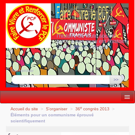
«
l’histoire de toute société
jusqu’à nos jours est l’histoire
de la lutte de classes
»
Rechercher :
>>
Vie politique
e
Accueil du site
>
S’organiser
>
36
congrès 2013
>
Éléments pour un communisme éprouvé
Lutter, Unir...
scientifiquement
Internationale