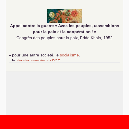
communiste
Appel contre la guerre «
Avec les peuples, rassemblons
pour la paix et la coopération
!
»
Congrès des peuples pour la paix, Frida Khalo, 1952
–
pour une autre société, le
socialisme
.
–
le
dernier congrès du
PCF
e
–
contribution de jeunes communistes au 39
congrès :
Six
chantiers pour affirmer l’ambition révolutionnaire du
PCF
–
un texte de Jean-Claude Delaunay
le marxisme est la
science sociale de notre temps
–
un appel
proposé aux partis communistes et ouvrier
d’Europe
–
les
cinq chantiers pour contribuer au débat sur le projet
communiste