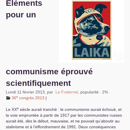
Éléments
S’organiser
pour un
Comprendre...
Vie du site
communisme éprouvé
scientifiquement
Lundi 11 février 2013
,
par
Le Fraternel
,
popularité : 2%
e
36
congrès 2013
|
e
Le
XX
siècle aurait tranché : le communisme aurait échoué, et
la voie empruntée à partir de 1917 par les communistes russes
aurait été, dès le début, mauvaise, et ne pouvait qu’aboutir au
stalinisme et à l’effondrement de 1991. Deux conséquences