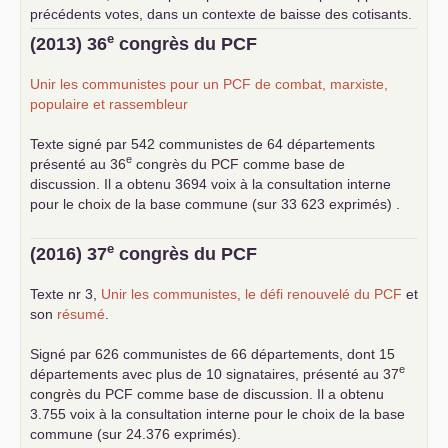
précédents votes, dans un contexte de baisse des cotisants.
... lire la suite
e
(2013) 36
congrès du
PCF
Unir les communistes pour un
PCF
de combat, marxiste,
populaire et rassembleur
Texte signé par 542 communistes de 64 départements
e
présenté au 36
congrès du
PCF
comme base de
discussion. Il a obtenu 3694 voix à la consultation interne
pour le choix de la base commune (sur 33 623 exprimés) .
e
(2016) 37
congrès du
PCF
Texte nr 3,
Unir les communistes, le défi renouvelé du
PCF
et
son
résumé
.
Signé par 626 communistes de 66 départements, dont 15
e
départements avec plus de 10 signataires, présenté au 37
congrès du
PCF
comme base de discussion. Il a obtenu
3.755 voix à la consultation interne pour le choix de la base
commune (sur 24.376 exprimés).