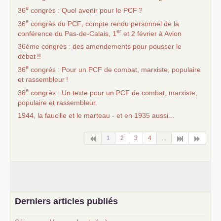
e
36
congrès : Quel avenir pour le
PCF
?
e
36
congrès du
PCF
, compte rendu personnel de la
er
conférence du Pas-de-Calais, 1
et 2 février à Avion
36éme congrès : des amendements pour pousser le
débat
!!
e
36
congrés : Pour un
PCF
de combat, marxiste, populaire
et rassembleur
!
e
36
congrès : Un texte pour un
PCF
de combat, marxiste,
populaire et rassembleur.
1944, la faucille et le marteau - et en 1935 aussi...
1
2
3
4
...
Derniers articles publiés