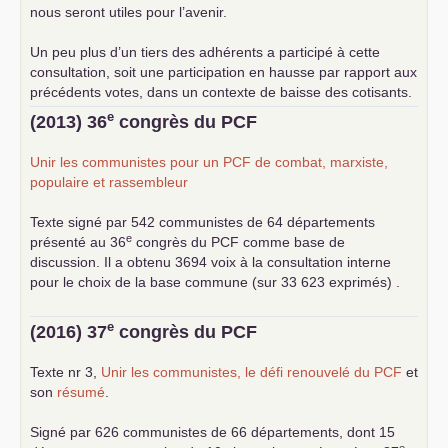
nous seront utiles pour l’avenir.
Un peu plus d’un tiers des adhérents a participé à cette
consultation, soit une participation en hausse par rapport aux
précédents votes, dans un contexte de baisse des cotisants.
... lire la suite
e
(2013) 36
congrès du
PCF
Unir les communistes pour un
PCF
de combat, marxiste,
populaire et rassembleur
Texte signé par 542 communistes de 64 départements
e
présenté au 36
congrès du
PCF
comme base de
discussion. Il a obtenu 3694 voix à la consultation interne
pour le choix de la base commune (sur 33 623 exprimés) .
e
(2016) 37
congrès du
PCF
Texte nr 3,
Unir les communistes, le défi renouvelé du
PCF
et
son
résumé
.
Signé par 626 communistes de 66 départements, dont 15
e