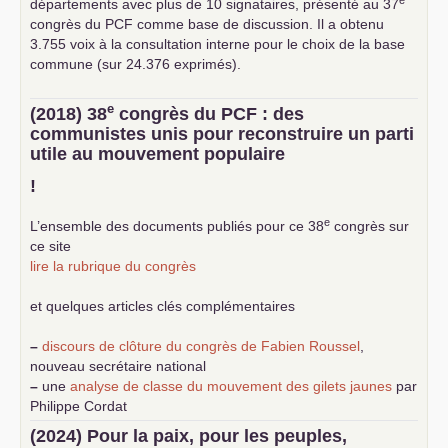
départements avec plus de 10 signataires, présenté au 37
congrès du
PCF
comme base de discussion. Il a obtenu
3.755 voix à la consultation interne pour le choix de la base
commune (sur 24.376 exprimés).
e
(2018) 38
congrès du
PCF
: des
communistes unis pour reconstruire un parti
utile au mouvement populaire
!
e
L’ensemble des documents publiés pour ce 38
congrès sur
ce site
lire la rubrique du congrès
et quelques articles clés complémentaires
–
discours de clôture du congrès de Fabien Roussel
,
nouveau secrétaire national
–
une
analyse de classe du mouvement des gilets jaunes
par
Philippe Cordat
–
un texte de Jean-Claude Delaunay
le marxisme est la
(2024) Pour la paix, pour les peuples,
science sociale de notre temps