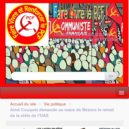
«
l’histoire de toute société
jusqu’à nos jours est l’histoire
de la lutte de classes
»
Rechercher :
>>
Vie politique
Accueil du site
>
Vie politique
>
Aimé Couquet demande au maire de Béziers le retrait
Lutter, Unir...
de la stèle de l’
OAS
Internationale