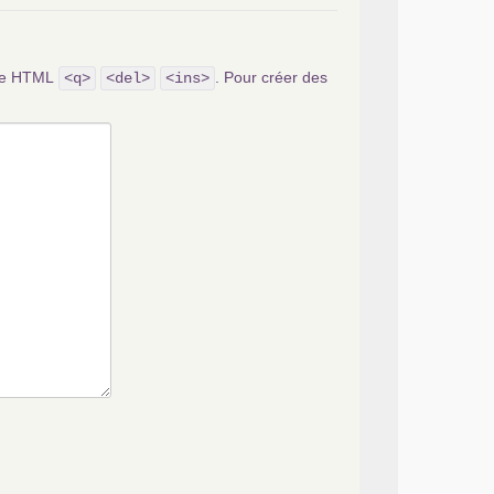
ode HTML
. Pour créer des
<q>
<del>
<ins>