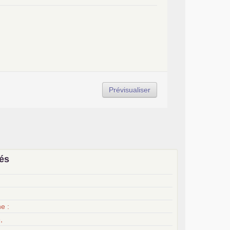
iés
x
e :
,