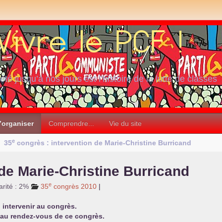
iété jusqu’à nos jours est l’histoire de la lutte de classes
’organiser
Comprendre...
Vie du site
e
35
congrès : intervention de Marie-Christine Burricand
de Marie-Christine Burricand
e
arité : 2%
35
congrès 2010
|
intervenir au congrès.
 au rendez-vous de ce congrès.