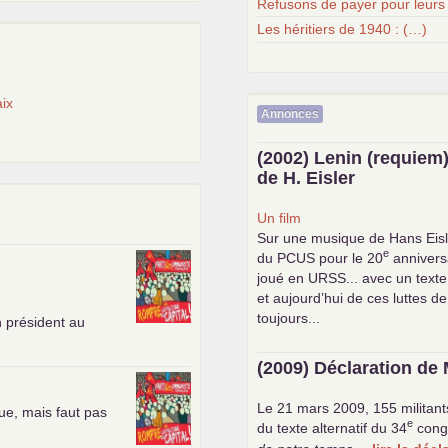
Refusons de payer pour leurs
Les héritiers de 1940 : (…)
ix
Annonces
(2002) Lenin (requiem)
de H. Eisler
Un film
Sur une musique de Hans Eisl
e
du
PCUS
pour le 20
anniversa
joué en
URSS
... avec un text
et aujourd’hui de ces luttes de
toujours...
n président au
(2009) Déclaration de 
Le 21 mars 2009, 155 militant
ue, mais faut pas
e
du texte alternatif du 34
cong