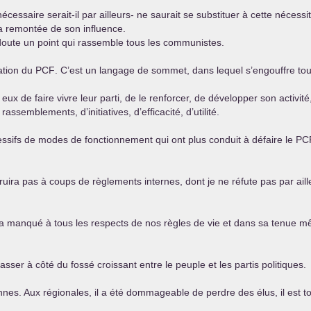
essaire serait-il par ailleurs- ne saurait se substituer à cette nécessit
 la remontée de son influence.
s doute un point qui rassemble tous les communistes.
mation du
PCF
. C’est un langage de sommet, dans lequel s’engouffre tout
t eux de faire vivre leur parti, de le renforcer, de développer son acti
rassemblements, d’initiatives, d’efficacité, d’utilité.
ifs de modes de fonctionnement qui ont plus conduit à défaire le
PC
ruira pas à coups de règlements internes, dont je ne réfute pas par ail
ui a manqué à tous les respects de nos règles de vie et dans sa tenue
asser à côté du fossé croissant entre le peuple et les partis politiques.
nnes. Aux régionales, il a été dommageable de perdre des élus, il est to