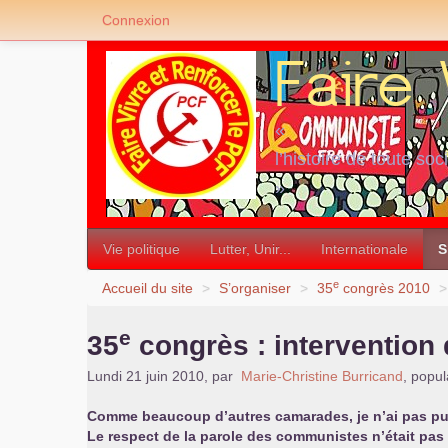
Connexion
«
l’histoire de toute soc
»
Vie politique
Lutter, Unir...
Internationale
S
e
Accueil du site
>
S’organiser
>
35
congrès 2010
>
e
35
congrès : intervention 
Lundi 21 juin 2010
,
par
Marie-Christine Burricand
,
popul
Comme beaucoup d’autres camarades, je n’ai pas pu 
Le respect de la parole des communistes n’était pas