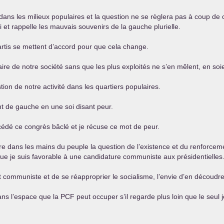
é dans les milieux populaires et la question ne se règlera pas à coup de
 et rappelle les mauvais souvenirs de la gauche plurielle.
partis se mettent d’accord pour que cela change.
ire de notre société sans que les plus exploités ne s’en mêlent, en soi
stion de notre activité dans les quartiers populaires.
nt de gauche en une soi disant peur.
écédé ce congrès bâclé et je récuse ce mot de peur.
ttre dans les mains du peuple la question de l’existence et du renforce
que je suis favorable à une candidature communiste aux présidentielles
et communiste et de se réapproprier le socialisme, l’envie d’en découdre
 dans l’espace que la
PCF
peut occuper s’il regarde plus loin que le seul jeu