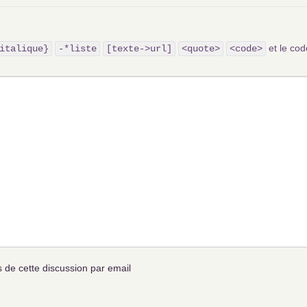
et le c
italique}
-*liste
[texte->url]
<quote>
<code>
de cette discussion par email