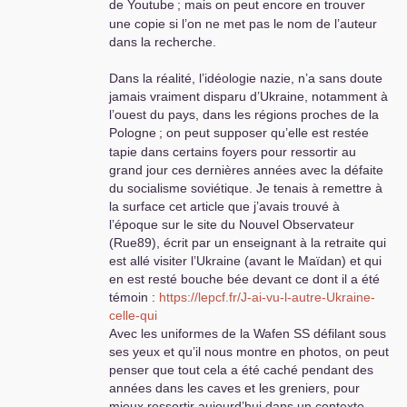
de Youtube
; mais on peut encore en trouver
une copie si l’on ne met pas le nom de l’auteur
dans la recherche.
Dans la réalité, l’idéologie nazie, n’a sans doute
jamais vraiment disparu d’Ukraine, notamment à
l’ouest du pays, dans les régions proches de la
Pologne
; on peut supposer qu’elle est restée
tapie dans certains foyers pour ressortir au
grand jour ces dernières années avec la défaite
du socialisme soviétique. Je tenais à remettre à
la surface cet article que j’avais trouvé à
l’époque sur le site du Nouvel Observateur
(Rue89), écrit par un enseignant à la retraite qui
est allé visiter l’Ukraine (avant le Maïdan) et qui
en est resté bouche bée devant ce dont il a été
témoin :
https://lepcf.fr/J-ai-vu-l-autre-Ukraine-
celle-qui
Avec les uniformes de la Wafen
SS
défilant sous
ses yeux et qu’il nous montre en photos, on peut
penser que tout cela a été caché pendant des
années dans les caves et les greniers, pour
mieux ressortir aujourd’hui dans un contexte