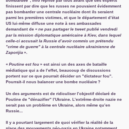
bombardée", info reprise par tous avant que des experts
finissent par dire que les russes ne pouvaient évidemment
pas bombarder une centrale nucléaire dont ils seraient
parmi les premières victimes, et que le département d’état
US
lui-même diffuse une note à ses ambassades
demandant de «
ne pas partager le tweet publié vendredi
par la mission diplomatique américaine à Kiev, dans lequel
celle-ci accusait la Russie d’avoir commis un prétendu
"crime de guerre" à la centrale nucléaire ukrainienne de
Zaporijia
».
«
Poutine est fou
» est ainsi un des axes de bataille
médiatique qui a de l’effet, beaucoup de discussions
portent sur ce que pourrait décider un "dictateur fou".
Pourrait-il nous balancer une bombe nucléaire
?
Un des arguments est de ridiculiser l’objectif déclaré de
Poutine de "dénazifier" l’Ukraine. L’extrême-droite nazie ne
serait pas un problème en Ukraine, alors même qu’en
Russie...
Il y a pourtant largement de quoi vérifier la réalité de la
place des mouvements néo-nazis en Ukraine notamment