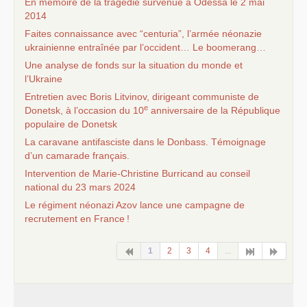
En mémoire de la tragédie survenue à Odessa le 2 mai
2014
Faites connaissance avec “centuria”, l’armée néonazie
ukrainienne entraînée par l’occident… Le boomerang…
Une analyse de fonds sur la situation du monde et
l’Ukraine
Entretien avec Boris Litvinov, dirigeant communiste de
e
Donetsk, à l’occasion du 10
anniversaire de la République
populaire de Donetsk
La caravane antifasciste dans le Donbass. Témoignage
d’un camarade français.
Intervention de Marie-Christine Burricand au conseil
national du 23 mars 2024
Le régiment néonazi Azov lance une campagne de
recrutement en France
!
1
2
3
4
...