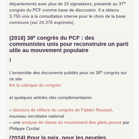
e
départements avec plus de 10 signataires, présenté au 37
congrès du
PCF
comme base de discussion. Il a obtenu
3.755 voix à la consultation interne pour le choix de la base
commune (sur 24.376 exprimés).
e
(2018) 38
congrès du
PCF
: des
communistes unis pour reconstruire un parti
utile au mouvement populaire
!
e
L’ensemble des documents publiés pour ce 38
congrès sur
ce site
lire la rubrique du congrès
et quelques articles clés complémentaires
–
discours de clôture du congrès de Fabien Roussel
,
nouveau secrétaire national
–
une
analyse de classe du mouvement des gilets jaunes
par
Philippe Cordat
–
un texte de Jean-Claude Delaunay
le marxisme est la
(2024) Pour la paix, pour les peuples,