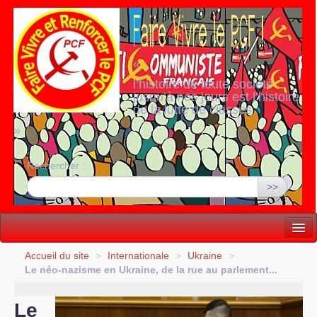
«
l’histoire de toute société
jusqu’à nos jours est l’histoire
de la lutte de classes
»
Rechercher :
>>
Vie politique
Accueil du site
>
Internationale
>
Ukraine
>
Le néo-nazisme en Ukraine, de la rue au parlement...
Lutter, Unir...
Le
Internationale