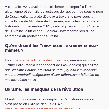
À ce stade, Azov avait été officiellement incorporé à l’armée
ukrainienne et son aile de justiciers de rue, connue sous le nom
de
Corps national
, a été déployé à travers le pays sous la
surveillance du Ministère de l’Intérieur, aux côtés de la Police
Nationale. En décembre 2021, Zelensky remet un prix "Héros
de l’Ukraine" à un chef du
Secteur Droit
fasciste lors d’une
cérémonie au parlement d’Ukraine.
Qu’en disent les "néo-nazis" ukrainiens eux-
mêmes
?
Lu sur
le site de la librairie des Tropiques
, une émission de
Jimmy Dore (média indépendant de Los Angeles) qui affirme
que Vladimir Poutine était tout sauf fou, quand il revendique
comme impératif catégorique d’aller débarrasser l’Ukraine de
ses terroristes nazis
.
Ukraine, les masques de la révolution
Et enfin, un documentaire complet de Paul Moreira sur ce qui
s’est passé en Ukraine depuis 2014 :
https://www.youtube.com/watch?v=VLXtWfTcLC4