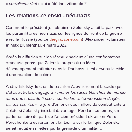
«
socialisme réel
» qui a été tant vilipendé
?
Les relations Zelenski - néo-nazis
Comment le président juif ukrainien Zelensky a fait la paix avec
les paramilitaires néo-nazis sur les lignes de front de la guerre
avec la Russie (source
thegrayzone.com
), Alexander Rubinstein
et Max Blumenthal, 4 mars 2022.
Après la diffusion sur les réseaux sociaux d’une confrontation
orageuse parce que Zelenski proposait un léger
désengagement militaire dans le Donbass, il est devenu la cible
d’une réaction de colère.
Andriy Biletsky, le chef du bataillon Azov fièrement fasciste qui
s’était autrefois engagé à «
mener les races blanches du monde
dans une croisade finale… contre les Untermenschen dirigés
par les sémites
», a juré d’amener des milliers de combattants à
Zolote si Zelensky insistait davantage. Pendant ce temps, un
parlementaire du parti de l’ancien président ukrainien Petro
Porochenko a ouvertement fantasmé sur le fait que Zelensky
serait réduit en miettes par la grenade d’un militant.