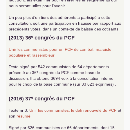
faut donc les examiner pour en tirer les enseignements qui
nous seront utiles pour l’avenir.
Un peu plus d’un tiers des adhérents a participé à cette
consultation, soit une participation en hausse par rapport aux
précédents votes, dans un contexte de baisse des cotisants.
... lire la suite
e
(2013) 36
congrès du
PCF
Unir les communistes pour un
PCF
de combat, marxiste,
populaire et rassembleur
Texte signé par 542 communistes de 64 départements
e
présenté au 36
congrès du
PCF
comme base de
discussion. Il a obtenu 3694 voix à la consultation interne
pour le choix de la base commune (sur 33 623 exprimés) .
e
(2016) 37
congrès du
PCF
Texte nr 3,
Unir les communistes, le défi renouvelé du
PCF
et
son
résumé
.
Signé par 626 communistes de 66 départements, dont 15