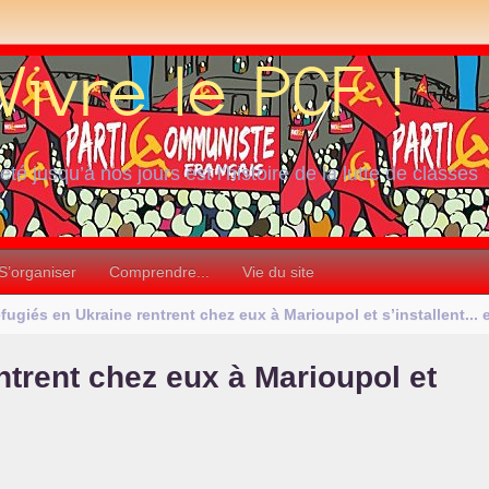
iété jusqu’à nos jours est l’histoire de la lutte de classes
S’organiser
Comprendre...
Vie du site
fugiés en Ukraine rentrent chez eux à Marioupol et s’installent...
ntrent chez eux à Marioupol et