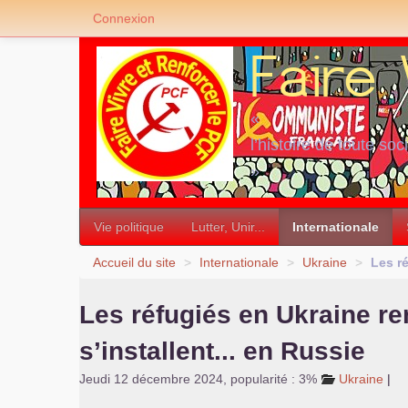
Connexion
«
l’histoire de toute soc
»
Vie politique
Lutter, Unir...
Internationale
Accueil du site
>
Internationale
>
Ukraine
>
Les ré
Les réfugiés en Ukraine re
s’installent... en Russie
Jeudi 12 décembre 2024
,
popularité : 3%
Ukraine
|