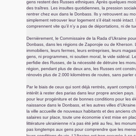
gens restent des Russes ethniques. Après quelques mois
des traîtres. Les insultes quotidiennes, la pression social
rentrer chez eux dans le Donbass. Ils y retrouvent au moins
simplement retrouver leur logement s’il était resté intact
comprennent vite qu’il n’y a pas de déportations, ni de t
Dernièrement, le Commissaire de la Rada d’Ukraine pour 
Donbass, dans les régions de Zaporojie ou de Kherson. L
immobiliers, leurs fermes, leurs entreprises, leurs magasi
gens, ni programmes, ni soutien moral, le vide sidéral. 
perfidie des Russes, de la nécessité de détruire les monu
région, pendant plus de deux ans, les Russes ont constru
rénovés plus de 2.000 kilomètres de routes, sans parler
Par le biais de ceux qui sont déjà rentrés, ayant compris l
intérêt à rester des parias dans leur propre ancien pays.
pour leur progéniture et de bonnes conditions pour les éle
naissance dans le Donbass, et les autres villes d’Ukrain
la ville accueille de nouveaux habitants et des anciens cha
salaires sur place, toute une économie s’est mise en place 
littérature ukrainienne n’a pas été jeté au feu, les mon
pas longtemps aux gens pour comprendre que les mens
leurs conditions de vie. L’Ukraine est trop occupée à se s