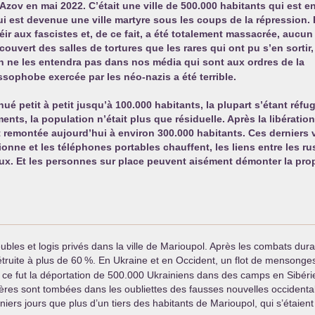
Azov en mai 2022. C’était une ville de 500.000 habitants qui est e
i est devenue une ville martyre sous les coups de la répression.
éir aux fascistes et, de ce fait, a été totalement massacrée, aucun
écouvert des salles de tortures que les rares qui ont pu s’en sortir,
n ne les entendra pas dans nos média qui sont aux ordres de la
ussophobe exercée par les néo-nazis a été terrible.
é petit à petit jusqu’à 100.000 habitants, la plupart s’étant réfug
ents, la population n’était plus que résiduelle. Après la libération
est remontée aujourd’hui à environ 300.000 habitants. Ces dernier
ctionne et les téléphones portables chauffent, les liens entre les 
iliaux. Et les personnes sur place peuvent aisément démonter la 
les et logis privés dans la ville de Marioupol. Après les combats duran
détruite à plus de 60
%. En Ukraine et en Occident, un flot de mensonges
 ce fut la déportation de 500.000 Ukrainiens dans des camps en Sibérie,
es sont tombées dans les oubliettes des fausses nouvelles occidentale
ers jours que plus d’un tiers des habitants de Marioupol, qui s’étaient 