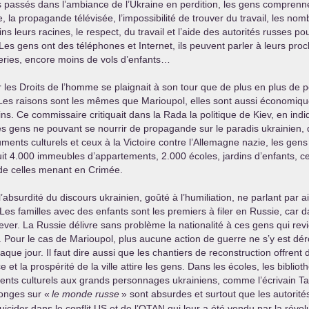
 passés dans l’ambiance de l’Ukraine en perdition, les gens comprenne
e, la propagande télévisée, l’impossibilité de trouver du travail, les nom
 leurs racines, le respect, du travail et l’aide des autorités russes pour
. Les gens ont des téléphones et Internet, ils peuvent parler à leurs pro
ueries, encore moins de vols d’enfants…
les Droits de l’homme se plaignait à son tour que de plus en plus de p
es raisons sont les mêmes que Marioupol, elles sont aussi économique
ns. Ce commissaire critiquait dans la Rada la politique de Kiev, en indi
Les gens ne pouvant se nourrir de propagande sur le paradis ukrainien, 
ments culturels et ceux à la Victoire contre l’Allemagne nazie, les gen
it 4.000 immeubles d’appartements, 2.000 écoles, jardins d’enfants, cen
 de celles menant en Crimée.
’absurdité du discours ukrainien, goûté à l’humiliation, ne parlant par a
 Les familles avec des enfants sont les premiers à filer en Russie, car 
ver. La Russie délivre sans problème la nationalité à ces gens qui revien
e. Pour le cas de Marioupol, plus aucune action de guerre ne s’y est dé
que jour. Il faut dire aussi que les chantiers de reconstruction offrent 
et la prospérité de la ville attire les gens. Dans les écoles, les biblio
uments culturels aux grands personnages ukrainiens, comme l’écrivain Ta
onges sur «
le monde russe
» sont absurdes et surtout que les autorit
uicider dans le conflit
US
et de l’
OTAN
qui leur a été vendu par la révo