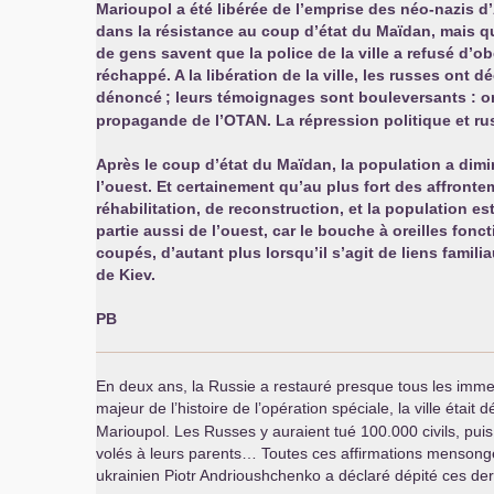
Marioupol a été libérée de l’emprise des néo-nazis d’
dans la résistance au coup d’état du Maïdan, mais qu
de gens savent que la police de la ville a refusé d’ob
réchappé. A la libération de la ville, les russes ont d
dénoncé
; leurs témoignages sont bouleversants : o
propagande de l’
OTAN
. La répression politique et r
Après le coup d’état du Maïdan, la population a diminu
l’ouest. Et certainement qu’au plus fort des affrontem
réhabilitation, de reconstruction, et la population 
partie aussi de l’ouest, car le bouche à oreilles fon
coupés, d’autant plus lorsqu’il s’agit de liens fam
de Kiev.
PB
En deux ans, la Russie a restauré presque tous les immeub
majeur de l’histoire de l’opération spéciale, la ville était 
Marioupol. Les Russes y auraient tué 100.000 civils, puis
volés à leurs parents… Toutes ces affirmations mensongèr
ukrainien Piotr Andrioushchenko a déclaré dépité ces derni