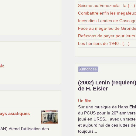
Séisme au Venezuela : la (…)
Combattre enfin les mégafeu
Incendies Landes de Gascogn
Face au méga-feu de Gironde
Refusons de payer pour leurs
Les héritiers de 1940 : (…)
ix
Annonces
(2002) Lenin (requiem)
de H. Eisler
Un film
Sur une musique de Hans Eisl
e
du
PCUS
pour le 20
anniversa
ays asiatiques
joué en
URSS
... avec un text
et aujourd’hui de ces luttes de
EAN
) étend l’utilisation des
toujours...