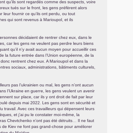
nt qu’ils sont regardés comme des suspects, voire
breux tués sur le front, les gens préfèrent alors
 leur fournir ce qu’ils ont perdu, ou tout
ches qui sont revenus à Marioupol, et ils
ersonnes décidaient de rentrer chez eux, dans le
s, car les gens ne veulent pas perdre leurs biens
quant qu’il n’y avait aucun moyen pour accueillir ces
de la future entrée dans l’Union européenne, de la
s donc rentrent chez eux. A Marioupol et dans la
tres sociaux, administrations, bâtiments culturels,
illeurs pas l’ukrainien ou mal, les gens n’ont aucun
dans l’Ukraine en guerre, les gens veulent un avenir
nent sur place, car ils y ont droit de fait par leur
roulé depuis mai 2022. Les gens sont en sécurité et
du travail. Avec ces travailleurs qui dépensent leurs
thèques, et j’ai pu le constater moi-même, la
ras Chevtchenko n’ont pas été détruits… Il ne faut
és de Kiev ne font pas grand-chose pour améliorer
lution du Maïdan.