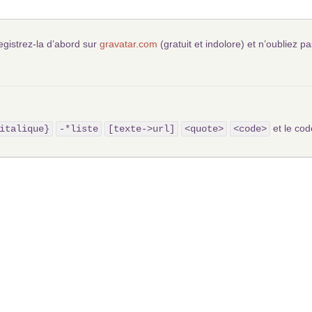
egistrez-la d’abord sur
gravatar.com
(gratuit et indolore) et n’oubliez pa
et le c
italique}
-*liste
[texte->url]
<quote>
<code>