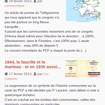
18 février 2013
,
par
communistes
Un article de presse du Télégramme
qui nous apprend que le congrès n’a
pas été partout un long fleuve
tranquille...
Il parait que les communistes ressortent unis de ce congrès
(l’Huma disait même pour l’élection de la direction... à 100%...
Effectivement, dans le Finistère, c’est 100% avec 1 seule
abstention... mais 40% de départs
!)
Le courant minoritaire du
PCF
a claqué la porte du (…)
1944, la faucille et le
marteau - et en 1935 aussi...
17 février 2013
,
par
Luc
Capievic
La suppression de ce symbole de l’histoire communiste sur la
carte du
PCF
a été décidée par P. Laurent, sans débat ni vote à
quelconque échelon.
C’est un crachat sur les tombes des communistes, celles des
résistants communistes en particulier.