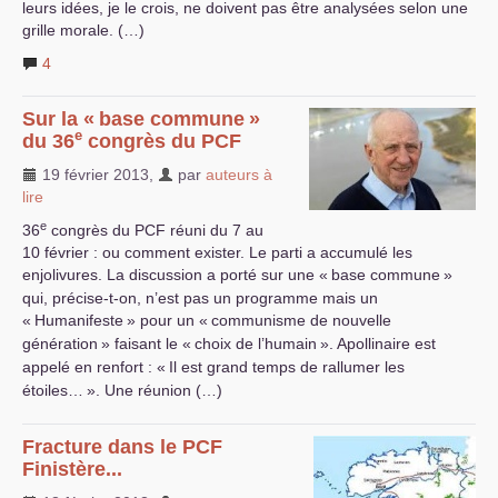
leurs idées, je le crois, ne doivent pas être analysées selon une
grille morale. (…)
4
Sur la «
base commune
»
e
du 36
congrès du
PCF
19 février 2013
,
par
auteurs à
lire
e
36
congrès du
PCF
réuni du 7 au
10 février : ou comment exister. Le parti a accumulé les
enjolivures. La discussion a porté sur une «
base commune
»
qui, précise-t-on, n’est pas un programme mais un
«
Humanifeste
» pour un «
communisme de nouvelle
génération
» faisant le «
choix de l’humain
». Apollinaire est
appelé en renfort : «
Il est grand temps de rallumer les
étoiles…
». Une réunion (…)
Fracture dans le
PCF
Finistère...