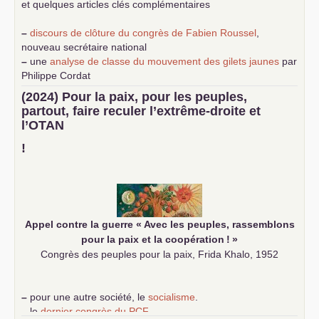
et quelques articles clés complémentaires
–
discours de clôture du congrès de Fabien Roussel
,
nouveau secrétaire national
–
une
analyse de classe du mouvement des gilets jaunes
par
Philippe Cordat
–
un texte de Jean-Claude Delaunay
le marxisme est la
(2024) Pour la paix, pour les peuples,
science sociale de notre temps
partout, faire reculer l’extrême-droite et
–
un appel
proposé aux partis communistes et ouvrier
l’
OTAN
d’Europe
–
demandez
le numéro 10 de la revue Unir les Communistes
!
–
les
cinq chantiers pour contribuer au débat sur le projet
communiste
Appel contre la guerre «
Avec les peuples, rassemblons
pour la paix et la coopération
!
»
Congrès des peuples pour la paix, Frida Khalo, 1952
–
pour une autre société, le
socialisme
.
–
le
dernier congrès du
PCF