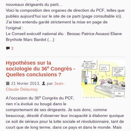
nouveaux dirigeants du parti...
Voici la composition des organes de direction du
PCF
, telles que
publiés aujourd’hui sur le site de ce parti (page consultable ici).
J’ai bien entendu gardé strictement la mise en page de
l’original :
Le Conseil exécutif national élu : Bessac Patrice Assassi Eliane
Brynhole Marc Bardot (…)
3
Hypothèses sur la
e
sociologie du 36
Congrès -
Quelles conclusions
?
21 février 2013
,
par
Jean-
Claude Delaunay
e
A l’occasion du 36
Congrès du
PCF
,
rien n’a évolué ou bougé dans le
comportement de ses dirigeants. Je suis donc, comme
beaucoup, désolé d’observer leur incapacité à élaborer quoique
ce soit de sérieux pour la lutte sociale et révolutionnaire, tant de
court que de long terme, dans ce pays et dans le monde. Mais