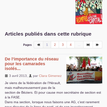
S’organiser
Comprendre...
Vie du site
Articles publiés dans cette rubrique
1
2
3
4
...
Pages
De l’importance du réseau
pour les camarades
isolés...
3 avril 2013
,
par
Clara Gimenez
Je viens de la fédération de l’Hérault,
mais malheureusement pas de la
section de Béziers. Et pour cause mon secrétaire de section est
à la
FASE
.
Dans ma section, lorsque nous faisons une
AG
, c’est rarement
pour discuter de la ligne du parti, et de son investissement,