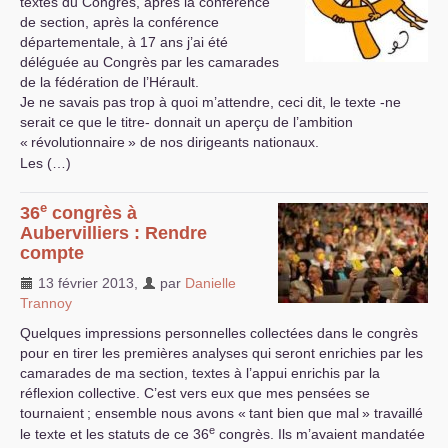
textes du Congrès, après la conférence
de section, après la conférence
départementale, à 17 ans j’ai été
déléguée au Congrès par les camarades
de la fédération de l’Hérault.
Je ne savais pas trop à quoi m’attendre, ceci dit, le texte -ne
serait ce que le titre- donnait un aperçu de l’ambition
«
révolutionnaire
» de nos dirigeants nationaux.
Les (…)
e
36
congrès à
Aubervilliers : Rendre
compte
13 février 2013
,
par
Danielle
Trannoy
Quelques impressions personnelles collectées dans le congrès
pour en tirer les premières analyses qui seront enrichies par les
camarades de ma section, textes à l’appui enrichis par la
réflexion collective. C’est vers eux que mes pensées se
tournaient
; ensemble nous avons «
tant bien que mal
» travaillé
e
le texte et les statuts de ce 36
congrès. Ils m’avaient mandatée