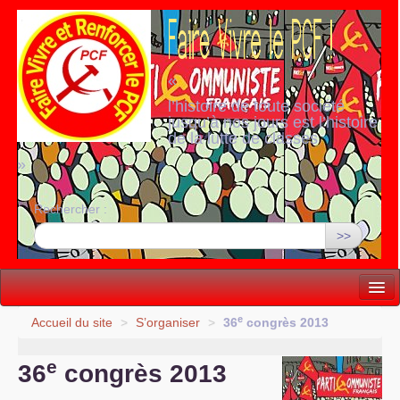
«
l’histoire de toute société
jusqu’à nos jours est l’histoire
de la lutte de classes
»
Rechercher :
>>
Vie politique
e
Accueil du site
>
S’organiser
>
36
congrès 2013
Lutter, Unir...
e
36
congrès 2013
Internationale