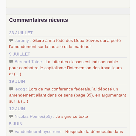
e
–
contribution de jeunes communistes au 39
congrès :
Six
chantiers pour affirmer l’ambition révolutionnaire du
PCF
–
un texte de Jean-Claude Delaunay
le marxisme est la
Commentaires récents
science sociale de notre temps
–
un appel
proposé aux partis communistes et ouvrier
23 JUILLET
d’Europe
–
les
cinq chantiers pour contribuer au débat sur le projet
Jérémy :
Gloire à ma fédé des Deux-Sèvres qui a porté
communiste
l’amendement sur la faucille et le marteau
!
9 JUILLET
Bernard Totee :
La lutte des classes est indispensable
pour combattre le capitalisme l’intervention des travailleurs
et (…)
19 JUIN
lecoq :
Lors de ma conference federale,j’ai déposé un
amendement allant dans ce sens (page 39), en argumentant
sur la (…)
12 JUIN
Nicolas Pomiès(59) :
Je signe ce texte
5 JUIN
Vandenkoornhuyse.rene :
Respecter la démocratie dans