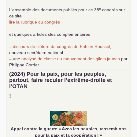
e
L’ensemble des documents publiés pour ce 38
congrès sur
ce site
lire la rubrique du congrès
et quelques articles clés complémentaires
–
discours de clôture du congrès de Fabien Roussel
,
nouveau secrétaire national
–
une
analyse de classe du mouvement des gilets jaunes
par
Philippe Cordat
–
un texte de Jean-Claude Delaunay
le marxisme est la
(2024) Pour la paix, pour les peuples,
science sociale de notre temps
partout, faire reculer l’extrême-droite et
–
un appel
proposé aux partis communistes et ouvrier
l’
OTAN
d’Europe
–
demandez
le numéro 10 de la revue Unir les Communistes
!
–
les
cinq chantiers pour contribuer au débat sur le projet
communiste
Appel contre la guerre «
Avec les peuples, rassemblons
pour la paix et la coopération
!
»