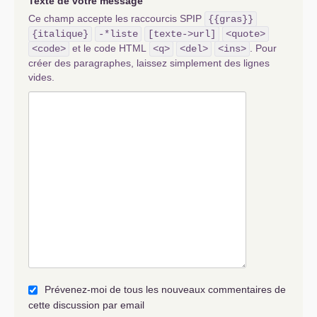
Texte de votre message
Ce champ accepte les raccourcis SPIP
{{gras}}
{italique}
-*liste
[texte->url]
<quote>
et le code HTML
. Pour
<code>
<q>
<del>
<ins>
créer des paragraphes, laissez simplement des lignes
vides.
Prévenez-moi de tous les nouveaux commentaires de
cette discussion par email