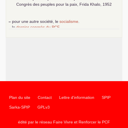
Congrès des peuples pour la paix, Frida Khalo, 1952
–
pour une autre société, le
socialisme
.
–
le
dernier congrès du
PCF
e
–
contribution de jeunes communistes au 39
congrès :
Six
chantiers pour affirmer l’ambition révolutionnaire du
PCF
–
un texte de Jean-Claude Delaunay
le marxisme est la
science sociale de notre temps
–
un appel
proposé aux partis communistes et ouvrier
d’Europe
–
les
cinq chantiers pour contribuer au débat sur le projet
communiste
Plan du site
Contact
Lettre d'information
SPIP
Sarka-SPIP
GPLv3
édité par le réseau Faire Vivre et Renforcer le
PCF