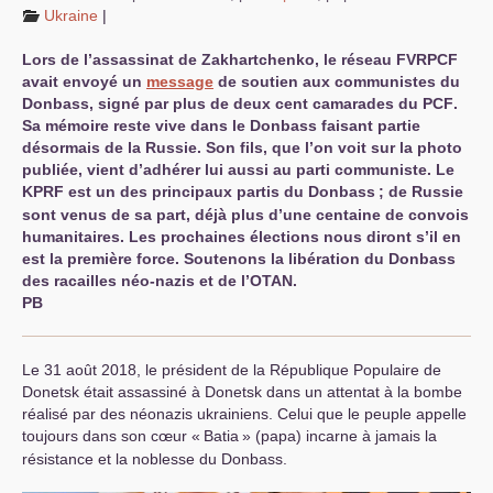
Ukraine
|
Lors de l’assassinat de Zakhartchenko, le réseau
FVRPCF
avait envoyé un
message
de soutien aux communistes du
Donbass, signé par plus de deux cent camarades du
PCF
.
Sa mémoire reste vive dans le Donbass faisant partie
désormais de la Russie. Son fils, que l’on voit sur la photo
publiée, vient d’adhérer lui aussi au parti communiste. Le
KPRF
est un des principaux partis du Donbass
; de Russie
sont venus de sa part, déjà plus d’une centaine de convois
humanitaires. Les prochaines élections nous diront s’il en
est la première force. Soutenons la libération du Donbass
des racailles néo-nazis et de l’
OTAN
.
PB
Le 31 août 2018, le président de la République Populaire de
Donetsk était assassiné à Donetsk dans un attentat à la bombe
réalisé par des néonazis ukrainiens. Celui que le peuple appelle
toujours dans son cœur «
Batia
» (papa) incarne à jamais la
résistance et la noblesse du Donbass.