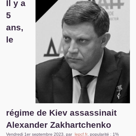
Il y a
S’organiser
5
Comprendre...
ans,
Vie du site
le
régime de Kiev assassinait
Alexander Zakhartchenko
Vendredi 1er septembre 2023
,
par
lepcf.fr
,
popularité : 1%