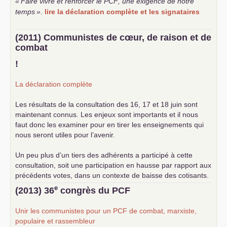
«
Faire vivre et renforcer le
PCF
, une exigence de notre
temps
»
.
lire la déclaration complète et les signataires
(2011) Communistes de cœur, de raison et de
combat
!
La déclaration complète
Les résultats de la consultation des 16, 17 et 18 juin sont
maintenant connus. Les enjeux sont importants et il nous
faut donc les examiner pour en tirer les enseignements qui
nous seront utiles pour l’avenir.
Un peu plus d’un tiers des adhérents a participé à cette
consultation, soit une participation en hausse par rapport aux
précédents votes, dans un contexte de baisse des cotisants.
... lire la suite
e
(2013) 36
congrès du
PCF
Unir les communistes pour un
PCF
de combat, marxiste,
populaire et rassembleur