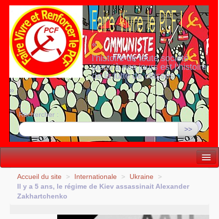
«
l’histoire de toute société
jusqu’à nos jours est l’histoire
de la lutte de classes
»
Rechercher :
>>
Vie politique
Accueil du site
>
Internationale
>
Ukraine
>
Il y a 5 ans, le régime de Kiev assassinait Alexander
Lutter, Unir...
Zakhartchenko
Internationale