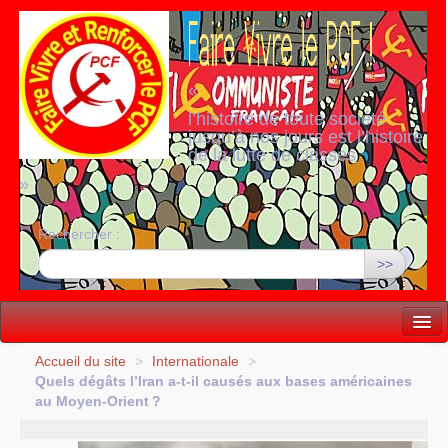
«
l’histoire de toute société
jusqu’à nos jours est l’histoire
de la lutte de classes
»
Rechercher :
>>
Vie politique
Accueil du site
>
Internationale
>
Quels dégâts l’Iran a-t-il causés aux bases américaines
Lutter, Unir...
au Moyen-Orient
?
Internationale