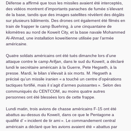
Défense a affirmé que tous les missiles avaient été interceptés,
des vidéos montrent d’importants panaches de fumée s’élevant
de la base, tandis que des images satellites révèlent des dégâts
sur plusieurs bâtiments. Des drones ont également été filmés en
train de frapper le camp Buehring, à une cinquantaine de
kilomètres au nord de Koweït City, et la base navale Mohammed
Al-Ahmad, une installation koweïtienne utilisée par l’armée
américaine.
Quatre soldats américains ont été tués dimanche lors d’une
attaque contre le camp Arifjan, dans le sud du Koweït, a déclaré
lundi le secrétaire américain à la Guerre, Pete Hegseth, à la
presse. Mardi, le bilan s’élevait à six morts. M. Hegseth a
précisé qu’un missile iranien «
a touché un centre d’opérations
tactiques fortifié, mais il s’agit d’armes puissantes
». Selon des
communiqués du
CENTCOM
, au moins quatre autres
personnes ont été blessées lors de cette frappe.
Lundi matin, trois avions de chasse américains F-15 ont été
abattus au-dessus du Koweït, dans ce que le Pentagone a
qualifié d’ «
incident de tir ami
». Le commandement central
américain a déclaré que les avions avaient été «
abattus par