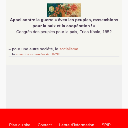
communiste
Appel contre la guerre «
Avec les peuples, rassemblons
pour la paix et la coopération
!
»
Congrès des peuples pour la paix, Frida Khalo, 1952
–
pour une autre société, le
socialisme
.
–
le
dernier congrès du
PCF
e
–
contribution de jeunes communistes au 39
congrès :
Six
chantiers pour affirmer l’ambition révolutionnaire du
PCF
–
un texte de Jean-Claude Delaunay
le marxisme est la
science sociale de notre temps
–
un appel
proposé aux partis communistes et ouvrier
d’Europe
–
les
cinq chantiers pour contribuer au débat sur le projet
communiste
Plan du site
Contact
Lettre d'information
SPIP