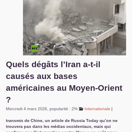
S’organiser
Comprendre...
Vie du site
Quels dégâts l’Iran a-t-il
causés aux bases
américaines au Moyen-Orient
?
Mercredi 4 mars 2026
,
popularité : 2%
Internationale
|
transmis de Chine, un article de Russia Today qu’on ne
trouvera pas dans les médias occidentaux, mais qui