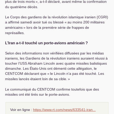
plus de trois morts
», a-t-il déclaré, avant même la confirmation
du quatrième décès.
Le Corps des gardiens de la révolution islamique iranien (
CGRI
)
a affirmé samedi avoir tué ou blessé «
au moins 200 militaires
américains
» lors de la première série de frappes de
représailles.
L’Iran a-t-il touché un porte-avions américain
?
Selon des informations non vérifiées diffusées par les médias
iraniens, les Gardiens de la révolution iraniens auraient réussi à
toucher l’
USS
Abraham Lincoln avec quatre missiles balistiques
dimanche. Les États-Unis ont démenti cette allégation, le
CENTCOM
déclarant que «
le Lincoln n’a pas été touché. Les
missiles lancés étaient loin de sa cible.
»
Le communiqué du
CENTCOM
confirme toutefois que des
missiles ont été tirés sur le porte-avions.
Voir en ligne :
https://www.rt.com/news/633541-iran...