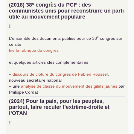
e
(2018) 38
congrès du
PCF
: des
communistes unis pour reconstruire un parti
utile au mouvement populaire
!
e
L’ensemble des documents publiés pour ce 38
congrès sur
ce site
lire la rubrique du congrès
et quelques articles clés complémentaires
–
discours de clôture du congrès de Fabien Roussel
,
nouveau secrétaire national
–
une
analyse de classe du mouvement des gilets jaunes
par
Philippe Cordat
–
un texte de Jean-Claude Delaunay
le marxisme est la
(2024) Pour la paix, pour les peuples,
science sociale de notre temps
partout, faire reculer l’extrême-droite et
–
un appel
proposé aux partis communistes et ouvrier
l’
OTAN
d’Europe
–
demandez
le numéro 10 de la revue Unir les Communistes
!
–
les
cinq chantiers pour contribuer au débat sur le projet