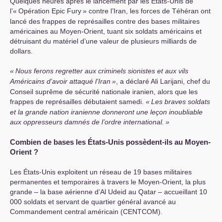
Quelques heures après le lancement par les États-Unis de
l’«
Opération Epic Fury
» contre l’Iran, les forces de Téhéran ont
lancé des frappes de représailles contre des bases militaires
américaines au Moyen-Orient, tuant six soldats américains et
détruisant du matériel d’une valeur de plusieurs milliards de
dollars.
«
Nous ferons regretter aux criminels sionistes et aux vils
Américains d’avoir attaqué l’Iran
»
, a déclaré Ali Larijani, chef du
Conseil suprême de sécurité nationale iranien, alors que les
frappes de représailles débutaient samedi.
«
Les braves soldats
et la grande nation iranienne donneront une leçon inoubliable
aux oppresseurs damnés de l’ordre international.
»
Combien de bases les États-Unis possèdent-ils au Moyen-
Orient
?
Les États-Unis exploitent un réseau de 19 bases militaires
permanentes et temporaires à travers le Moyen-Orient, la plus
grande – la base aérienne d’Al Udeid au Qatar – accueillant 10
000 soldats et servant de quartier général avancé au
Commandement central américain (
CENTCOM
).