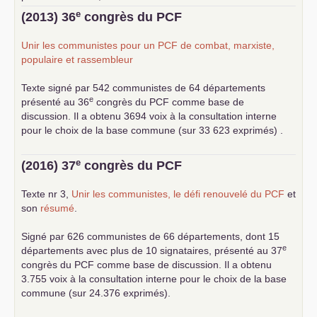
... lire la suite
e
(2013) 36
congrès du
PCF
Unir les communistes pour un
PCF
de combat, marxiste,
populaire et rassembleur
Texte signé par 542 communistes de 64 départements
e
présenté au 36
congrès du
PCF
comme base de
discussion. Il a obtenu 3694 voix à la consultation interne
pour le choix de la base commune (sur 33 623 exprimés) .
e
(2016) 37
congrès du
PCF
Texte nr 3,
Unir les communistes, le défi renouvelé du
PCF
et
son
résumé
.
Signé par 626 communistes de 66 départements, dont 15
e
départements avec plus de 10 signataires, présenté au 37
congrès du
PCF
comme base de discussion. Il a obtenu
3.755 voix à la consultation interne pour le choix de la base
commune (sur 24.376 exprimés).