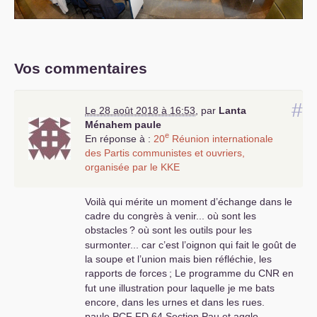
Vos commentaires
#
Le 28 août 2018 à 16:53
,
par
Lanta
Ménahem paule
e
En réponse à :
20
Réunion internationale
des Partis communistes et ouvriers,
organisée par le
KKE
Voilà qui mérite un moment d’échange dans le
cadre du congrès à venir... où sont les
obstacles
? où sont les outils pour les
surmonter... car c’est l’oignon qui fait le goût de
la soupe et l’union mais bien réfléchie, les
rapports de forces
; Le programme du
CNR
en
fut une illustration pour laquelle je me bats
encore, dans les urnes et dans les rues.
paule
PCF
FD
64 Section Pau et agglo