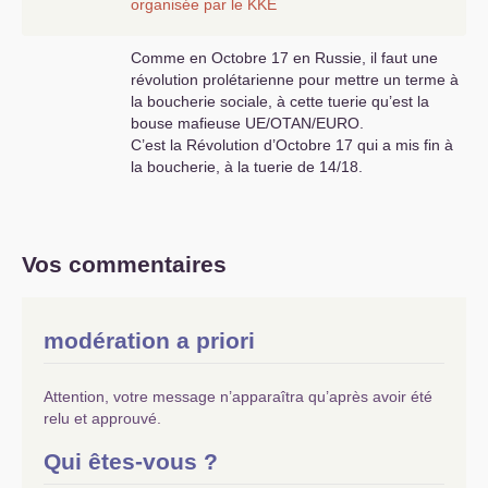
analysé. Qu’est-ce qui, dans l’
URSS
organisée par le
KKE
de 1991 appartenait à Lénine
? à
Staline
? et aux suivants
? Quest-ce
Comme en Octobre 17 en Russie, il faut une
que la
NEP
? le socialisme dans un
révolution prolétarienne pour mettre un terme à
seul pays
? la stagnation
? Qu’est-
la boucherie sociale, à cette tuerie qu’est la
ce qui est là dedans, bon, mauvais,
bouse mafieuse
UE
/
OTAN
/
EURO
.
récupérable ou à jeter
? N’est-ce
C’est la Révolution d’Octobre 17 qui a mis fin à
pas le moment d’exécuter ce tri
?
la boucherie, à la tuerie de 14/18.
Et je constate qu’aucun des quatre
textes, qui émanent de la base,
n’aborde le sujet. C’est d’autant
Vos commentaires
plus lamentable que maintenant
plus rien, ou presque , n’est à
perdre sur cette introspection. On
ne peut qu’espérer un amorçage de
modération a priori
remontée à partir d’une redéfinition
sérieuse, et pas sur un coin de
Attention, votre message n’apparaîtra qu’après avoir été
table, de notre identité.
relu et approuvé.
Les élections européennes peuvent
Qui êtes-vous ?
aussi être une occasion pour se