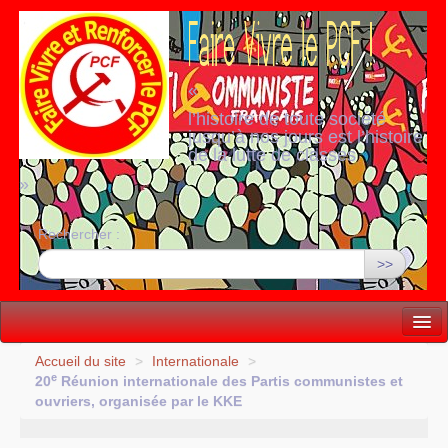
«
l’histoire de toute société
jusqu’à nos jours est l’histoire
de la lutte de classes
»
Rechercher :
>>
Vie politique
Accueil du site
>
Internationale
>
e
20
Réunion internationale des Partis communistes et
Lutter, Unir...
ouvriers, organisée par le
KKE
Internationale