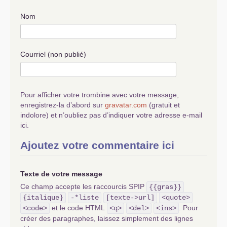
«
repolariser
». Parceque c’est un
thème qui, chez nous, a beaucoup
Nom
souffert de notre «
alignement
»sur
l’
URSS
. Par exemple, qui
commande l’
UE
? la fameuse
commission ou bien les intérêts des
Courriel (non publié)
principales bourgeoisie (France-
Allemagne....) du continent
? Les
principales directives sortent-elles
de Bruxelles ou des cabinets noirs
Pour afficher votre trombine avec votre message,
des loobys bourgeois
? Pourquoi
enregistrez-la d’abord sur
gravatar.com
(gratuit et
jamais de directives anti-
indolore) et n’oubliez pas d’indiquer votre adresse e-mail
bourgeoises
?
ici.
L’
UE
est-elle un état au dessus des
Ajoutez votre commentaire ici
états nationaux ou une association
d’états chargée de réguler le
fonctionnement du capitalisme
Texte de votre message
européens, et au passage, de
faciliter l’exploitation du prolétariat
Ce champ accepte les raccourcis SPIP
{{gras}}
européen
?
{italique}
-*liste
[texte->url]
<quote>
On parle de crédibilité, pour moi,
et le code HTML
. Pour
<code>
<q>
<del>
<ins>
elle est à ce prix.....
créer des paragraphes, laissez simplement des lignes