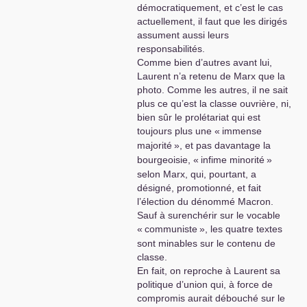
démocratiquement, et c’est le cas
communiste en organisant des Universités à
actuellement, il faut que les dirigés
Angers,où tout et n’importe quoi est dit.Du
assument aussi leurs
moment qu’il y a encore assez d’argent pour
responsabilités.
payer les salaires.
Comme bien d’autres avant lui,
Ainsi,pas d’illusions,’le poisson est déjà
Laurent n’a retenu de Marx que la
noyé’,puisque que les différents textes ne sont
photo. Comme les autres, il ne sait
pas communiqués aux militant isolés.Le
plus ce qu’est la classe ouvrière, ni,
légitimisme spontané des militants,jouera à fon
bien sûr le prolétariat qui est
et la direction mutée,avec ses alliés
toujours plus une «
immense
liquidateurs,seront reconduits
!
majorité
», et pas davantage la
Pourtant les textes du congrès ont été tirés,et
bourgeoisie, «
infime minorité
»
payés aux imprimeurs.
selon Marx, qui, pourtant, a
Ils attendent dans la poussière,du siège car ils
désigné, promotionné, et fait
n’y a aucune volonté de les communiquer après
l’élection du dénommé Macron.
le résultat calamiteux des dernières élections.
Sauf à surenchérir sur le vocable
Bravo,pour la manœuvre,bureaucratique,mais la
«
communiste
», les quatre textes
démocratie militante,qu’en est il
?
sont minables sur le contenu de
Pour une préparation d’un congrès du
PCF
,c’est
classe.
du jamais vu:
INADMISSIBLE
,autant
En fait, on reproche à Laurent sa
qu’
INCROYABLE
!
politique d’union qui, à force de
Alors,Oui,c’est compréhensible de se
compromis aurait débouché sur le
dire:
BASTA
!Que ces salariés du
PCF
,se