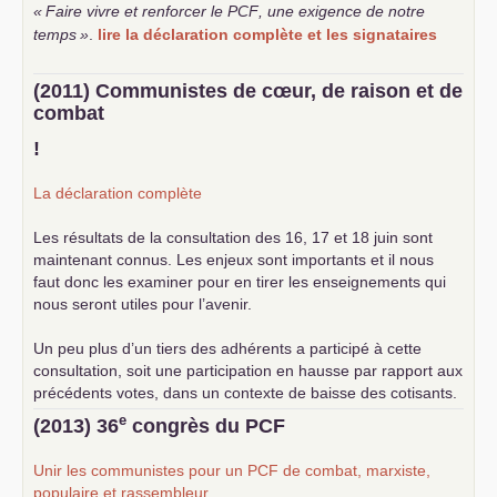
«
Faire vivre et renforcer le
PCF
, une exigence de notre
temps
»
.
lire la déclaration complète et les signataires
(2011) Communistes de cœur, de raison et de
combat
!
La déclaration complète
Les résultats de la consultation des 16, 17 et 18 juin sont
maintenant connus. Les enjeux sont importants et il nous
faut donc les examiner pour en tirer les enseignements qui
nous seront utiles pour l’avenir.
Un peu plus d’un tiers des adhérents a participé à cette
consultation, soit une participation en hausse par rapport aux
précédents votes, dans un contexte de baisse des cotisants.
... lire la suite
e
(2013) 36
congrès du
PCF
Unir les communistes pour un
PCF
de combat, marxiste,
populaire et rassembleur