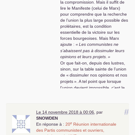
la compromission. Mais il suffit de
démerdent..Nous abandonnons
!
lire le Manifeste (celui de Marx)
Mais,n’est pas ce que cette direction mutée
pour comprendre que la recherche
cherche,toute honte bue,avec 1% d’intentions
de l’union la plus large possible des
de vote pour une liste aux européennes,dont on
prolétaires, est la condition
sait déjà,qu’elle se disssoudra,dans la liste
essentielle de la victoire sur les
Hamon,quelques semaines après le congrès de
forces bourgeoises. Mais Marx
Novembre
?
ajoute :
«
Les communistes ne
Alors,Oui,y en a
MARRE
,de ces pratiques
s’abaissent pas à dissimuler leurs
méprisantes de la direction mutée,vis à vis de la
opinions et leurs projets.
»
démocratie militante communiste
!
Or que fait-on, depuis des lustres,
sinon, sur la table sainte de l’union
de «
dissimuler nos opinions et nos
projets
». A tel point que lorsque
l’union devient impossible, c’est le
cas aujourd’hui, on se retrouve nu
au niveau de l’identité.
#
Mais pour être plus complet, il faut
Le 14 novembre 2018 à 00:06
,
par
admettre que l’échec final de
SNOWDEN
e
l’
URSS
n’a jamais, faute de temps
En réponse à :
20
Réunion internationale
et aussi de courage politique, été
des Partis communistes et ouvriers,