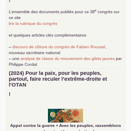
e
L’ensemble des documents publiés pour ce 38
congrès sur
ce site
lire la rubrique du congrès
et quelques articles clés complémentaires
–
discours de clôture du congrès de Fabien Roussel
,
nouveau secrétaire national
–
une
analyse de classe du mouvement des gilets jaunes
par
Philippe Cordat
–
un texte de Jean-Claude Delaunay
le marxisme est la
(2024) Pour la paix, pour les peuples,
science sociale de notre temps
partout, faire reculer l’extrême-droite et
–
un appel
proposé aux partis communistes et ouvrier
l’
OTAN
d’Europe
–
demandez
le numéro 10 de la revue Unir les Communistes
!
–
les
cinq chantiers pour contribuer au débat sur le projet
communiste
Appel contre la guerre «
Avec les peuples, rassemblons