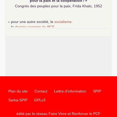
pour la paix et la coopération
!
»
Congrès des peuples pour la paix, Frida Khalo, 1952
–
pour une autre société, le
socialisme
.
–
le
dernier congrès du
PCF
e
–
contribution de jeunes communistes au 39
congrès :
Six
chantiers pour affirmer l’ambition révolutionnaire du
PCF
–
un texte de Jean-Claude Delaunay
le marxisme est la
science sociale de notre temps
–
un appel
proposé aux partis communistes et ouvrier
d’Europe
–
les
cinq chantiers pour contribuer au débat sur le projet
communiste
Plan du site
Contact
Lettre d'information
SPIP
Sarka-SPIP
GPLv3
édité par le réseau Faire Vivre et Renforcer le
PCF