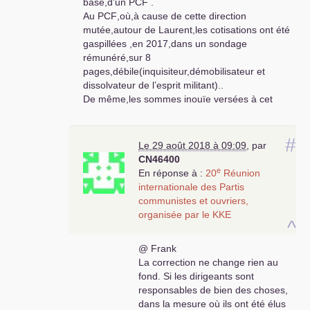
base,d’un
PCF
.
Au
PCF
,où,à cause de cette direction
mutée,autour de Laurent,les cotisations ont été
gaspillées ,en 2017,dans un sondage
rémunéré,sur 8
pages,débile(inquisiteur,démobilisateur et
dissolvateur de l’esprit militant)..
De même,les sommes inouïe versées à cet
officine des états unis(National Builder)pour être
utilisé par qui
?Mélenchon
?LePollotec
?.
#
Tous ces dirigeants sont insensibles au
Le 29 août 2018 à 09:09
,
par
rayonnement du seul
PCF
,capricieux,et ne
CN46400
veulent pas rendre des comptes.
e
En réponse à :
20
Réunion
Où est le respect des militants
?
internationale des Partis
Les cadres salariès du
PCF
, se comportent
communistes et ouvriers,
comme des Jésuites qui se voilent la face,en
organisée par le
KKE
^
constatant que leurs arguties coupées du réel
ne fonctionnent pas.
@ Frank
Or,ils continueront sans cesses, du moment que
La correction ne change rien au
leurs salaires tombent,même si le
PCF
est à 1%
fond. Si les dirigeants sont
des inscrits comme aux élections législatives de
responsables de bien des choses,
2017.
dans la mesure où ils ont été élus
Alors,ils continuent à dissolver le peuple