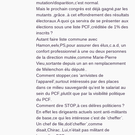
mutation/disparition,c’est normal.
Mais le prochain congrès est déjà gagné,par les
mutants ,grâce..à cet effondrement des résultats
électoraux.A quoi ça servira de se présenter aux
élections sous une liste
PCF
,créditée de 1% des
inscrits
?
Autant faire liste commune avec
Hamon,eelv,
PS
,pour assurer des élus,c.a.d, un
confort professionnel à une ou deux personnes
de la direction mutée,comme Marie-Pierre
Vieu,sortante depuis un an en remplacemment
de Mélenchon élu député..
Comment stopper,ces ‘arrivistes de
l’appareil’,surtout intéressés par des places
dans ce milieu sauvegardé qu’est le salariat au
sein du
PCF
,plutôt que par la visibilité politique
du
PCF
.
Comment dire
STOP
,à ces délires politiciens
?
En effet les dirigeants actuels sont anti-militants
de base,ce qui les intéresse c’est de ‘cheffer’.
Un chef de file,doit’cheffer’,comme
disait,Chirac..Lui,n’était pas militant de