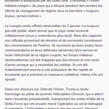
tentatives d’assassinat par les États-Unis. Il incarnait «
l’union
militaire-civique
» du pays qui a bloqué pendant des années les
efforts de changement de régime sous la bannière «
toujours
loyaux, jamais traîtres
».
Le compte rendu officiel vénézuélien du 3 janvier n’a toujours
pas été publié, étant donné que le pays reste encerclé
militairement (nous y reviendrons plus tard). Mais des rapports
non officiels provenant de témoins et de survivants corroborent
les commentaires de Padrino. Ils racontent qu’avec toutes leurs
communications et leurs défenses aériennes hors service et
toute l’électricité de la région coupée, les forces militaires
vénézuéliennes ont été frappées par des drones et une sorte
d’arme sonique qui a neutralisé les soldats. Ils ont été
instantanément soumis à une puissance de feu rapide et
écrasante qui a entraîné un massacre unilatéral, même s’ils ont
riposté.
Dans son discours sur l’état de l’Union, Trump a rendu
hommage au pilote du premier hélicoptère Chinook, qui a atterri
dans l’enceinte présidentielle, transportant les unités d’élite de la
Delta Force qui ont ensuite mené l’opération au sol et kidnappé
le président. L’hélicoptère a essuyé des tirs nourris, blessant