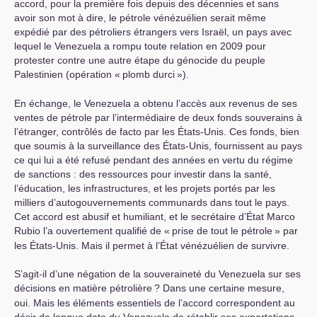
accord, pour la première fois depuis des décennies et sans
avoir son mot à dire, le pétrole vénézuélien serait même
expédié par des pétroliers étrangers vers Israël, un pays avec
lequel le Venezuela a rompu toute relation en 2009 pour
protester contre une autre étape du génocide du peuple
Palestinien (opération «
plomb durci
»).
En échange, le Venezuela a obtenu l’accès aux revenus de ses
ventes de pétrole par l’intermédiaire de deux fonds souverains à
l’étranger, contrôlés de facto par les États-Unis. Ces fonds, bien
que soumis à la surveillance des États-Unis, fournissent au pays
ce qui lui a été refusé pendant des années en vertu du régime
de sanctions : des ressources pour investir dans la santé,
l’éducation, les infrastructures, et les projets portés par les
milliers d’autogouvernements communards dans tout le pays.
Cet accord est abusif et humiliant, et le secrétaire d’État Marco
Rubio l’a ouvertement qualifié de «
prise de tout le pétrole
» par
les États-Unis. Mais il permet à l’État vénézuélien de survivre.
S’agit-il d’une négation de la souveraineté du Venezuela sur ses
décisions en matière pétrolière
? Dans une certaine mesure,
oui. Mais les éléments essentiels de l’accord correspondent au
désir de longue date du Venezuela de rétablir ses exportations