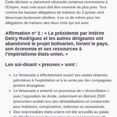
Cette décision a clairement nécessité certaines concessions à
l’Empire, mais cela aussi doit être examiné de plus près. Tout
comme les fausses allégations de trahison du 3 janvier sont
désormais facilement réfutées, il en va de même pour les
allégations de trahison des deux mois qui ont suivi.
Affirmation n° 2 : «
La présidente par intérim
Delcy Rodríguez et les autres dirigeants ont
abandonné le projet bolivarien, livrant le pays,
son économie et ses ressources à
l’impérialisme états-unien.
»
Les soi-disant «
preuves
» sont :
Le Venezuela a effectivement ouvert ses vastes réserves
pétrolières à l’exploitation et à la vente par des compagnies
privées étrangères.
Le Venezuela a entamé un processus de «
réconciliation
»
avec l’opposition de droite, notamment en libérant 2500
prisonniers arrêtés lors des déstabilisations et condamnés
pour trahisons, conspirations, violences ou assassinats.
Des responsables états-uniens ont été accueillis au palais
de Miraflores avec des sourires et un accompagnement