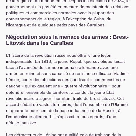
de la région et du monde entier. Depuis les élections de 2024, le
gouvernement n’a pas été en mesure de maintenir des relations
politiques et commerciales normales avec la plupart des
gouvernements de la région, à l’exception de Cuba, du
Nicaragua et de quelques petits pays des Caraïbes.
Négociation sous la menace des armes : Brest-
Litovsk dans les Caraïbes
L’histoire de la révolution russe nous offre ici une leçon
indispensable. En 1918, la jeune République soviétique faisait
face à l’avancée de l’armée impériale allemande avec une
armée en ruine et sans capacité de résistance efficace. Vladimir
Lénine, contre les objections des soi-disant «
communistes de
gauche
» qui exigeaient une «
guerre révolutionnaire
» pour
défendre l’ensemble du territoire, a conduit le jeune État
révolutionnaire à signer l’humiliant traité de Brest-Litovsk. Cet
accord cédait de vastes territoires, dont l’ensemble de l’Ukraine
et quarante pour cent de la base industrielle de la Russie, à
l’impérialisme allemand. Il s’agissait, à tous égards, d’une
défaite massive.
Les détracteurs de Lénine ont qualifié cela de trahison de la