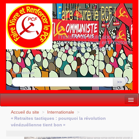
«
l’histoire de toute société
jusqu’à nos jours est l’histoire
de la lutte de classes
»
Rechercher :
>>
Vie politique
Accueil du site
>
Internationale
>
«
Retraites tactiques : pourquoi la révolution
Lutter, Unir...
vénézuélienne tient bon
»
Internationale