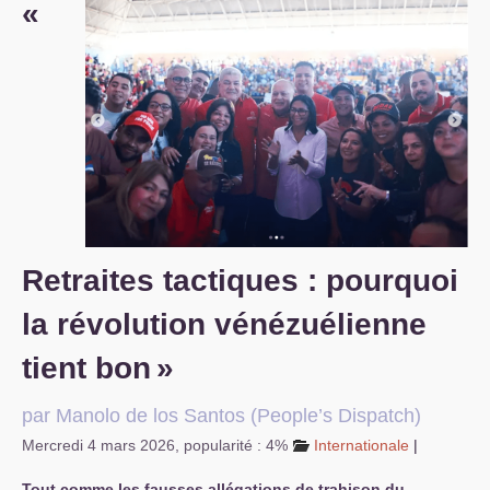
«
S’organiser
Comprendre...
Vie du site
Retraites tactiques : pourquoi
la révolution vénézuélienne
tient bon
»
par Manolo de los Santos (People’s Dispatch)
Mercredi 4 mars 2026
,
popularité : 4%
Internationale
|
Tout comme les fausses allégations de trahison du