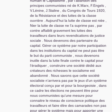
humain le Capitalisme , par l’abandon des
révolte populaire qui n’attend que çà .
principes communistes né de K.Marx, F.Engels ,
Le mouvement historique en cours s’accélère
V.Lénine, J.Staline , du Congrès de Tours 1920,
comme en 1789 et il ne faut pas louper ce
de la Résistance et des luttes de la classe
moment qui doit renverser le capitalisme en fin
ouvrière . Aujourd’hui la lutte de classe est niée ,
de vie catastrophique . Les intellectuels qui
Nier la lutte de classe ne l’a suprime pas , par
analysent dans l’huma la situation restent trop
contre affaiblit gravement les luttes des
dans le «
pourquoi
» et non pas dans la
travailleurs dans leurs revendications de justice
«
solution
» .
sociale . Nous devenons des partenaire du
Tout nous pousse à l’offensive jusqu’à la victoire
capital. Gérer ce système par notre participation
mais certains d’entre nous , dirigeants y compris
dans les institutions du capital ne peut pas être
, gèrent encore la prochaine élection tout en
le but du parti communiste , nous devenons
sachant que la bourgeoisie contrôle très bien
inutile dans la lutte finale contre le capital pour
e
son système électoral avec la 5
république
l’éradiquer , construire une société dédié aux
monarchique . Alors camarades agissons pour
créateurs des richesses le socialisme est
une révolution si possible pacifique sans se faire
abandonné . Nous savons que cette société
d’illusion sur la réaction bourgeoise agrippée à
socialiste n’arrivera pas par le jeux d’un système
ses privilèges comme la Féodalité d’autrefois .
électoral conçu par et pour la bourgeoisie , dans
ce cadre les élections ne peuvent être pour
Bernard
SARTON
, membre de la direction du
nous communistes qu’une mesure pour
PCF
d’Aubagne
connaitre le niveau de conscience politique des
travailleurs et faire élire des camarades non pas
pour gérer le système mais pour apporter une