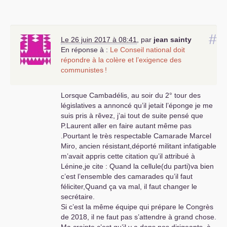
révolutionnaire au profit du vote
réformiste renforcé
UMP
-
PS
, a
décidé d’aller plus vite dans les
réformes dites structurelles (travail-
#
Le 26 juin 2017 à 08:41
,
par
jean sainty
retraites-sécurité sociale-
En réponse à :
Le Conseil national doit
collectivités territoriales) pour
répondre à la colère et l’exigence des
permettre au Patronat
communistes
!
d’économiser les dépenses sociales
et les impôts d’état .
Lorsque Cambadélis, au soir du 2° tour des
L’impopularité de Sarko a permis
législatives a annoncé qu’il jetait l’éponge je me
l’arrivée du frère ennemi bourgeois
suis pris à rêvez, j’ai tout de suite pensé que
Hollande qui a aggravé encore plus
P.Laurent aller en faire autant même pas
les reculs sociaux à la grande joie
.Pourtant le très respectable Camarade Marcel
du Medef . Mais l’impopularité de
Miro, ancien résistant,déporté militant infatigable
Hollande a amené la bourgeoisie à
m’avait appris cette citation qu’il attribué à
changer de cheval avec Macron
Lénine,je cite : Quand la cellule(du parti)va bien
aidé par les troupes
PS
sociaux-
c’est l’ensemble des camarades qu’il faut
libéraux et les Juppéistes
LR
féliciter,Quand ça va mal, il faut changer le
associés aux centristes Modem .
secrétaire.
Avec Macron les réformes
Si c’est la même équipe qui prépare le Congrès
structurelles sur le travail , les
de 2018, il ne faut pas s’attendre à grand chose.
retraites , les collectivités