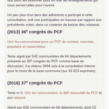
faut donc les examiner pour en tirer les enseignements qui
nous seront utiles pour l’avenir.
Un peu plus d’un tiers des adhérents a participé à cette
consultation, soit une participation en hausse par rapport aux
précédents votes, dans un contexte de baisse des cotisants.
... lire la suite
e
(2013) 36
congrès du
PCF
Unir les communistes pour un
PCF
de combat, marxiste,
populaire et rassembleur
Texte signé par 542 communistes de 64 départements
e
présenté au 36
congrès du
PCF
comme base de
discussion. Il a obtenu 3694 voix à la consultation interne
pour le choix de la base commune (sur 33 623 exprimés) .
e
(2016) 37
congrès du
PCF
Texte nr 3,
Unir les communistes, le défi renouvelé du
PCF
et
son
résumé
.
Signé par 626 communistes de 66 départements, dont 15