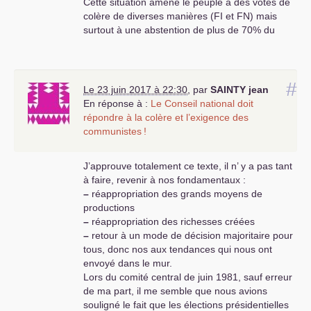
Cette situation amène le peuple à des votes de
colère de diverses manières (
FI
et
FN
) mais
surtout à une abstention de plus de 70% du
corps électoral , seules la grande bourgeoisie et
une partie de la petite bourgeoisie rentière et
retraités va voter et les résultats dans les
e
#
quartiers bourgeois (Neuilly-16
etc ...) le
Le 23 juin 2017 à 22:30
,
par
SAINTY
jean
démontrent .
En réponse à :
Le Conseil national doit
Macron avec 7 millions d’électeurs et 15% des
répondre à la colère et l’exigence des
inscrits va gouverner sans aucune base sociale
communistes
!
sur le terrain pour appliquer sa politique
d’adaptation du capitalisme français à la
J’approuve totalement ce texte, il n’ y a pas tant
concurrence de l’économie asiatique en plein
à faire, revenir à nos fondamentaux :
essor . Les quelques centaines de députés
–
réappropriation des grands moyens de
bidons macronistes n’ont aucun ancrage dans la
productions
réalité sociale du pays et donc ne pourront pas
–
réappropriation des richesses créées
faire passer idéologiquement et pratiquement
–
retour à un mode de décision majoritaire pour
les lois antisociales sur le travail , la retraite , les
tous, donc nos aux tendances qui nous ont
services publics hospitaliers et territoriaux ,
envoyé dans le mur.
l’éducation nationale et même la sécurité . Ce
Lors du comité central de juin 1981, sauf erreur
pouvoir manque de «
porteurs d’eau
» pour faire
de ma part, il me semble que nous avions
boire la tasse au petit peuple .
souligné le fait que les élections présidentielles
Donc notre parti , s’il s’oriente enfin sur une