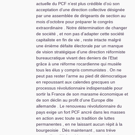
actuelle du
PCF
n’est plus crédible d’où son
Désobéissance civique ,
acceptation d’une direction collective désignée
occupations de lieux de travail , nuit
par une assemblée de dirigeants de section au
debout partout , députés Macron
mois d’octobre pour préparer le congrès
mis au rencart et bien d’autres
extraordinaire . Notre détermination de changer
formes d’action qui peut aboutir à
de société , et non pas d’adapter cette société
une grève générale
e
capitaliste en fin de vie , reste intacte malgré
insurrectionnelle qui renverse la 5
e
une énième défaite électorale par un manque
république et met en place une 6
de vision stratégique d’une direction réformiste
république populaire construisant le
bureaucratique vivant des deniers de l’Etat
socialisme et le communisme
grâce à une réforme rocardienne qui musèle
absolument nécessaire face au
tous les élus y compris communistes . On ne
chaos économique bourgeois et
peut pas rester l’arme au pied dit démocratique
son capitalisme de rente qui détruit
en repoussant aux calendes grecques un
la vie des travailleurs et aussi la
processus révolutionnaire indispensable pour
planète .
sortir la France de son marasme économique et
de son déclin au profit d’une Europe dite
Est-ce que la direction actuelle du
allemande . Le renouveau révolutionnaire du
PCF
est capable d’offrir cette
pays exige un fort
PCF
ancré dans les masses
nouvelle stratégie d’action aux
en action avec toute sa tradition de luttes
militants et au peuple
? Si ce n’est
permanentes , en ne laissant aucun répit à la
pas possible avec cette direction ,
bourgeoisie . Dés maintenant , sans tréve
alors nous devons la changer sur