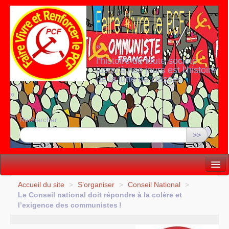
«
l’histoire de toute société
jusqu’à nos jours est l’histoire
de la lutte de classes
»
Rechercher :
>>
Vie politique
Accueil du site
>
S’organiser
>
Conseil National
>
Le Conseil national doit répondre à la colère et
Lutter, Unir...
l’exigence des communistes
!
Internationale