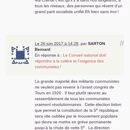
Ma crainte c’est qu’il y a dans nos dirigeants, à
territoriales vont s’amplifier plus
tous les niveaux, des personnes qui rêvent d’un
rapidement car la concurrence
grand parti socialiste unifié.Eh bien sans moi
!
économique sauvage du
capitalisme oblige le patronat
français à compresser fortement le
coût du travail pour concurrencer
l’économie florissante asiatique
(chine et Inde essentiellement) .
#
Le 26 juin 2017 à 14:28
,
par
SARTON
Notre parti doit donc retrouver très
Bernard
vite une force militante
En réponse à :
Le Conseil national doit
révolutionnaire car nos adversaires
répondre à la colère et l’exigence des
se sont donné maximum 18 mois
communistes
!
pour mettre en place cette
régression sociale sans précédent .
La grande majorité des militants communistes
le syndicalisme de classe va être
ne veulent pas revenir à l’avant congrès de
mis à rude épreuve car l’objectif du
Tours en 1920 . Il faut plutôt œuvrer au
gouvernement Macron-Philippe est
rassemblement de tous les communistes
de le détruire au profit d’un
vraiment révolutionnaires . Cette élection bidon
syndicalisme sous la botte
e
que permet la constitution de la 5
république
gouvernementale . Alors il ne faut
sera vite oubliée par le mouvement populaire
plus tergiverser pour empêcher par
qui devra se mettre en grève permanente
toutes sortes d’action ce
e
jusqu’à la chute de cette 5
. La direction
gouvernement de gouverner .