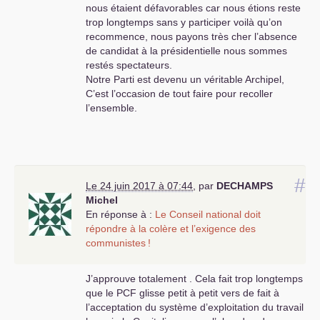
nous étaient défavorables car nous étions reste
ligne révolutionnaire de lutte de classes sans
trop longtemps sans y participer voilà qu’on
compromis , peut redevenir un outil très utile
recommence, nous payons très cher l’absence
pour ce peuple désorienté et en colère . «
La
de candidat à la présidentielle nous sommes
France en Commun
» du
PCF
ou «
L’Avenir en
restés spectateurs.
commun
» de
FI
ne sont pas des programmes
Notre Parti est devenu un véritable Archipel,
révolutionnaires permettant d’ouvrir la voie à la
C’est l’occasion de tout faire pour recoller
société communiste plus que jamais nécessaire
l’ensemble.
aujourd’hui . L’alternative à proposer au peuple
et au pays c’est d’en finir avec la société
capitaliste et non pas d’en panser les plaies
inguérissables . Notre combat est exigeant et
courageux mais il est indispensable dans tous
#
les domaines de la vie sociale , culturelle et
Le 24 juin 2017 à 07:44
,
par
DECHAMPS
économique . La Faucille et le Marteau , le
Michel
drapeau rouge , l’internationale ne sont pas
En réponse à :
Le Conseil national doit
désuets . Au contraire ils sont des symboles
répondre à la colère et l’exigence des
révolutionnaires pour mobiliser la classe
communistes
!
ouvrière , la jeunesse et autres salariés-retraités
contre les capitalistes arrogants et cupides .
J’approuve totalement . Cela fait trop longtemps
Sur une base de classe retrouvée nous pouvons
que le
PCF
glisse petit à petit vers de fait à
réunir tous les communistes dispersés en
l’acceptation du système d’exploitation du travail
diverses chapelles idéologiques et actionner la