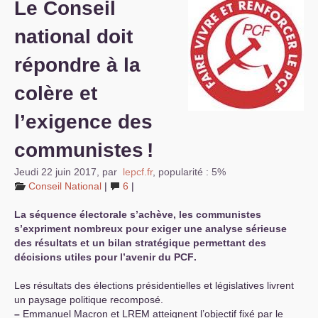
Le Conseil
S’organiser
national doit
Comprendre...
répondre à la
Vie du site
colère et
l’exigence des
communistes
!
Jeudi 22 juin 2017
,
par
lepcf.fr
,
popularité : 5%
Conseil National
|
6
|
La séquence électorale s’achève, les communistes
s’expriment nombreux pour exiger une analyse sérieuse
des résultats et un bilan stratégique permettant des
décisions utiles pour l’avenir du
PCF
.
Les résultats des élections présidentielles et législatives livrent
un paysage politique recomposé.
–
Emmanuel Macron et
LREM
atteignent l’objectif fixé par le