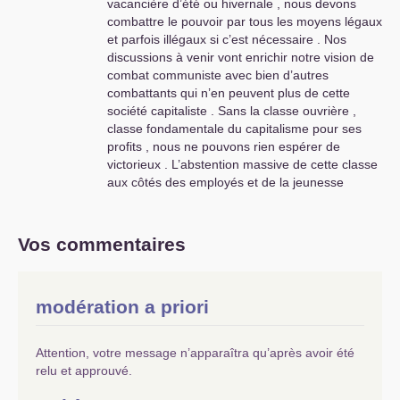
vacancière d’été ou hivernale , nous devons
une base révolutionnaire qui fera
combattre le pouvoir par tous les moyens légaux
peur au bourgeois et l’obligera à
et parfois illégaux si c’est nécessaire . Nos
faire des «
fautes historiques
»
discussions à venir vont enrichir notre vision de
accélérant sa défaite obligatoire
combat communiste avec bien d’autres
pour offrir un autre avenir aux
combattants qui n’en peuvent plus de cette
nouvelles générations mises en
société capitaliste . Sans la classe ouvrière ,
jachères permanentes .
classe fondamentale du capitalisme pour ses
profits , nous ne pouvons rien espérer de
victorieux . L’abstention massive de cette classe
aux côtés des employés et de la jeunesse
populaire démontre qu’elle attend autre chose
que la France Insoumise petite bourgeoise pour
se mettre en action permanente pour supprimer
Vos commentaires
la société capitaliste en fin de logique historique
. Ne loupons pas ce moment qui doit advenir par
la force des choses dialectiquement .
modération a priori
Attention, votre message n’apparaîtra qu’après avoir été
relu et approuvé.