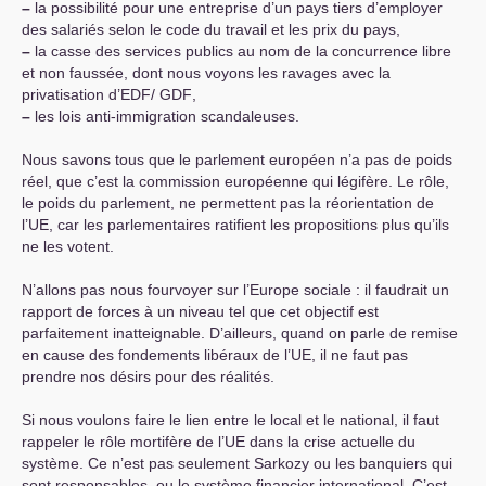
–
la possibilité pour une entreprise d’un pays tiers d’employer
des salariés selon le code du travail et les prix du pays,
–
la casse des services publics au nom de la concurrence libre
et non faussée, dont nous voyons les ravages avec la
privatisation d’
EDF
/
GDF
,
–
les lois anti-immigration scandaleuses.
Nous savons tous que le parlement européen n’a pas de poids
réel, que c’est la commission européenne qui légifère. Le rôle,
le poids du parlement, ne permettent pas la réorientation de
l’
UE
, car les parlementaires ratifient les propositions plus qu’ils
ne les votent.
N’allons pas nous fourvoyer sur l’Europe sociale : il faudrait un
rapport de forces à un niveau tel que cet objectif est
parfaitement inatteignable. D’ailleurs, quand on parle de remise
en cause des fondements libéraux de l’
UE
, il ne faut pas
prendre nos désirs pour des réalités.
Si nous voulons faire le lien entre le local et le national, il faut
rappeler le rôle mortifère de l’
UE
dans la crise actuelle du
système. Ce n’est pas seulement Sarkozy ou les banquiers qui
sont responsables, ou le système financier international. C’est