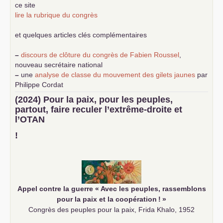
ce site
lire la rubrique du congrès
et quelques articles clés complémentaires
–
discours de clôture du congrès de Fabien Roussel
,
nouveau secrétaire national
–
une
analyse de classe du mouvement des gilets jaunes
par
Philippe Cordat
–
un texte de Jean-Claude Delaunay
le marxisme est la
(2024) Pour la paix, pour les peuples,
science sociale de notre temps
partout, faire reculer l’extrême-droite et
–
un appel
proposé aux partis communistes et ouvrier
l’
OTAN
d’Europe
–
demandez
le numéro 10 de la revue Unir les Communistes
!
–
les
cinq chantiers pour contribuer au débat sur le projet
communiste
Appel contre la guerre «
Avec les peuples, rassemblons
pour la paix et la coopération
!
»
Congrès des peuples pour la paix, Frida Khalo, 1952