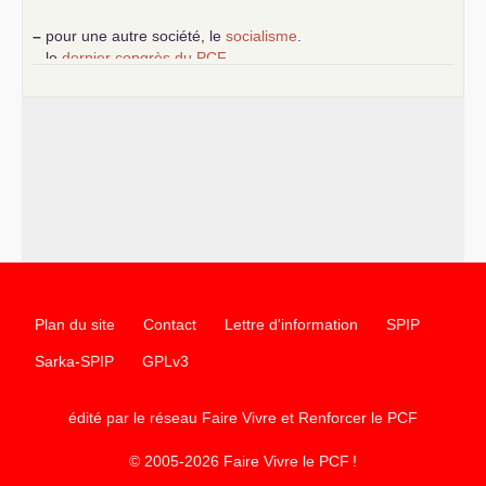
–
pour une autre société, le
socialisme
.
–
le
dernier congrès du
PCF
e
–
contribution de jeunes communistes au 39
congrès :
Six
chantiers pour affirmer l’ambition révolutionnaire du
PCF
–
un texte de Jean-Claude Delaunay
le marxisme est la
science sociale de notre temps
–
un appel
proposé aux partis communistes et ouvrier
d’Europe
–
les
cinq chantiers pour contribuer au débat sur le projet
communiste
Plan du site
Contact
Lettre d'information
SPIP
Sarka-SPIP
GPLv3
édité par le réseau Faire Vivre et Renforcer le
PCF
© 2005-2026 Faire Vivre le
PCF
!