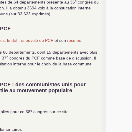
e
stes de 64 départements présenté au 36
congrès du
 Il a obtenu 3694 voix à la consultation interne
mune (sur 33 623 exprimés) .
u
PCF
es, le défi renouvelé du
PCF
et son
résumé
.
e 66 départements, dont 15 départements avec plus
e
u 37
congrès du
PCF
comme base de discussion. Il
ultation interne pour le choix de la base commune
u
PCF
: des communistes unis pour
 utile au mouvement populaire
e
bliés pour ce 38
congrès sur ce site
plémentaires