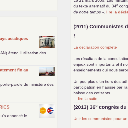
Le 21 mars 2009, 155 militant
e
du texte alternatif du 34
cong
de notre temps
»
.
lire la déc
(2011) Communistes d
!
ays asiatiques
La déclaration complète
EAN
) étend l’utilisation des
Les résultats de la consultati
enjeux sont importants et il n
atement fin au
enseignements qui nous seront 
Un peu plus d’un tiers des adh
porte-parole du ministère des
participation en hausse par r
baisse des cotisants.
... lire la suite
e
(2013) 36
congrès d
RICS
 qu’a annoncé le
Unir les communistes pour u