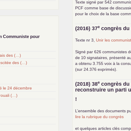
Texte signé par 542 communi
PCF
comme base de discussion.
pour le choix de la base com
e
(2016) 37
congrès d
um Communiste pour
Texte nr 3,
Unir les communist
Signé par 626 communistes d
çais des (…)
de 10 signataires, présenté a
uscitée des (…)
a obtenu 3.755 voix à la cons
(sur 24.376 exprimés).
e
(2018) 38
congrès d
té le 24 décembre
reconstruire un parti
ouali (…)
!
L’ensemble des documents pu
lire la rubrique du congrès
et quelques articles clés com