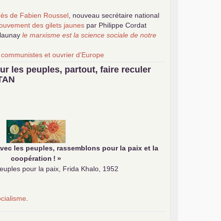
grès de Fabien Roussel
, nouveau secrétaire national
ouvement des gilets jaunes
par Philippe Cordat
elaunay
le marxisme est la science sociale de notre
 communistes et ouvrier d’Europe
la revue Unir les Communistes
ur les peuples, partout, faire reculer
ribuer au débat sur le projet communiste
TAN
vec les peuples, rassemblons pour la paix et la
coopération
!
»
uples pour la paix, Frida Khalo, 1952
ocialisme
.
e
munistes au 39
congrès :
Six chantiers pour affirmer