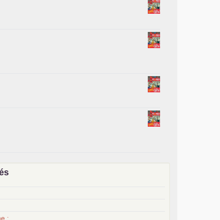
iés
x
e :