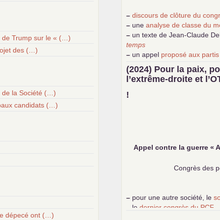
–
discours de clôture du con
–
une
analyse de classe du m
–
un texte de Jean-Claude D
de Trump sur le « (…)
temps
rojet des (…)
–
un appel
proposé aux partis
–
demandez
le numéro 10 de 
(2024) Pour la paix, po
–
les
cinq chantiers pour cont
l’extrême-droite et l’
O
 de la Société (…)
!
paux candidats (…)
Appel contre la guerre «
A
Congrès des pe
–
pour une autre société, le
s
–
le
dernier congrès du
PCF
upe dépecé ont (…)
–
contribution de jeunes com