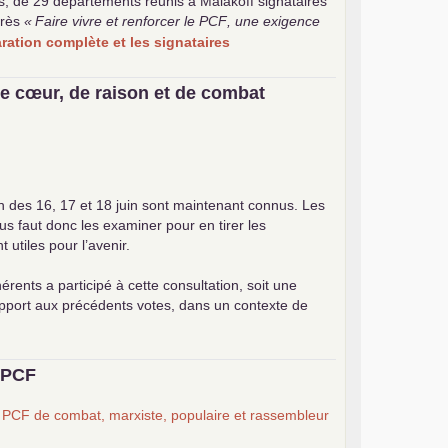
s, de 29 départements réunis à Malakoff signataires
rès
«
Faire vivre et renforcer le
PCF
, une exigence
laration complète et les signataires
e cœur, de raison et de combat
on des 16, 17 et 18 juin sont maintenant connus. Les
ous faut donc les examiner pour en tirer les
utiles pour l’avenir.
érents a participé à cette consultation, soit une
apport aux précédents votes, dans un contexte de
u
PCF
n
PCF
de combat, marxiste, populaire et rassembleur