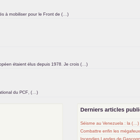
tés à mobiliser pour le Front de (…)
péen étaient élus depuis 1978. Je crois (…)
national du
PCF
, (…)
Derniers articles publ
Séisme au Venezuela : la (…)
Combattre enfin les mégafeu
Incendies Landes de Gascogn