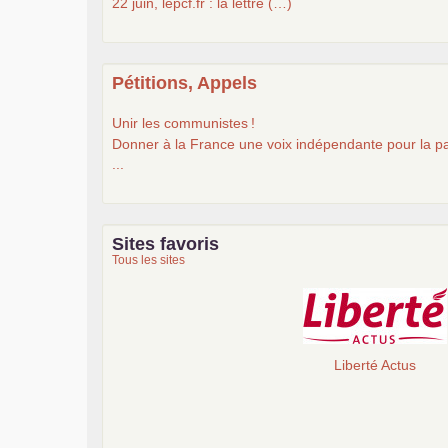
22 juin, lepcf.fr : la lettre (…)
Pétitions, Appels
Unir les communistes
!
Donner à la France une voix indépendante pour la pa
...
Sites favoris
Tous les sites
Liberté Actus