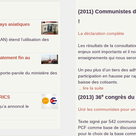
(2011) Communistes d
!
ays asiatiques
La déclaration complète
EAN
) étend l’utilisation des
Les résultats de la consultati
enjeux sont importants et il n
atement fin au
enseignements qui nous seront 
Un peu plus d’un tiers des adh
porte-parole du ministère des
participation en hausse par r
baisse des cotisants.
... lire la suite
e
(2013) 36
congrès d
RICS
 qu’a annoncé le
Unir les communistes pour u
Texte signé par 542 communi
PCF
comme base de discussion.
pour le choix de la base com