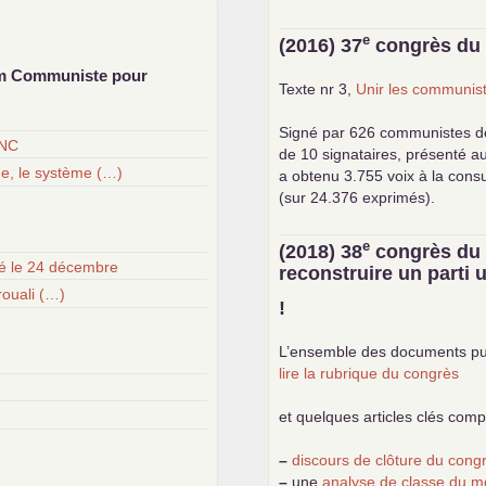
e
(2016) 37
congrès d
um Communiste pour
Texte nr 3,
Unir les communist
Signé par 626 communistes d
ANC
de 10 signataires, présenté a
ge, le système (…)
a obtenu 3.755 voix à la cons
(sur 24.376 exprimés).
e
(2018) 38
congrès d
té le 24 décembre
reconstruire un parti
ouali (…)
!
L’ensemble des documents pu
lire la rubrique du congrès
et quelques articles clés com
–
discours de clôture du con
–
une
analyse de classe du m