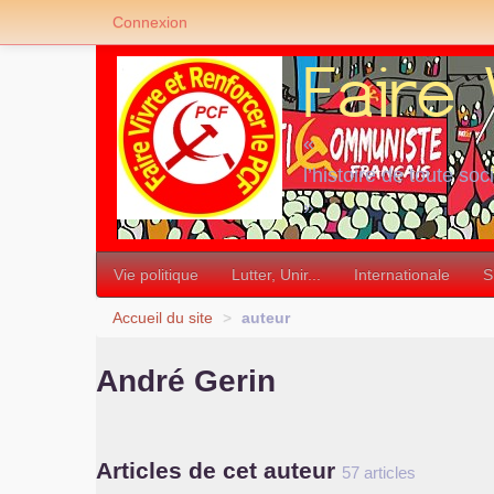
Connexion
«
l’histoire de toute soc
»
Vie politique
Lutter, Unir...
Internationale
S
Accueil du site
>
auteur
André Gerin
Articles de cet auteur
57 articles