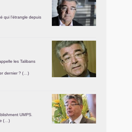
é qui l’étrangle depuis
ppelle les Talibans
er dernier
? (…)
tablishment
UMPS
.
ne (…)