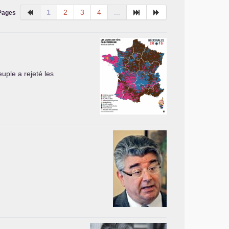
1
2
3
4
...
Pages
euple a rejeté les