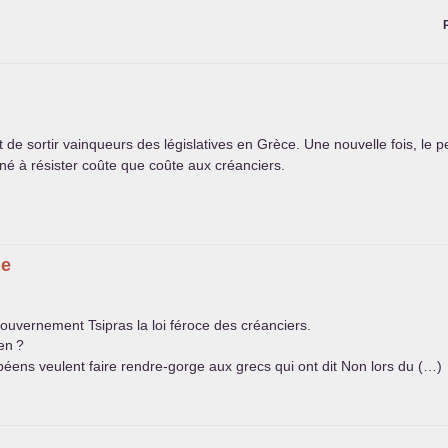
t de sortir vainqueurs des législatives en Grèce. Une nouvelle fois, le p
né à résister coûte que coûte aux créanciers.
de
gouvernement Tsipras la loi féroce des créanciers.
en
?
péens veulent faire rendre-gorge aux grecs qui ont dit Non lors du (…)