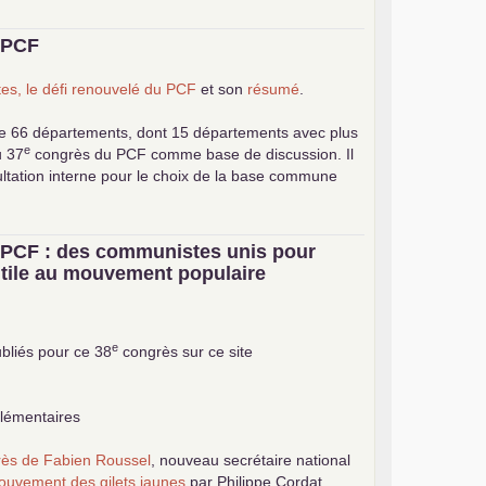
u
PCF
es, le défi renouvelé du
PCF
et son
résumé
.
e 66 départements, dont 15 départements avec plus
e
u 37
congrès du
PCF
comme base de discussion. Il
ultation interne pour le choix de la base commune
u
PCF
: des communistes unis pour
 utile au mouvement populaire
e
bliés pour ce 38
congrès sur ce site
plémentaires
grès de Fabien Roussel
, nouveau secrétaire national
ouvement des gilets jaunes
par Philippe Cordat