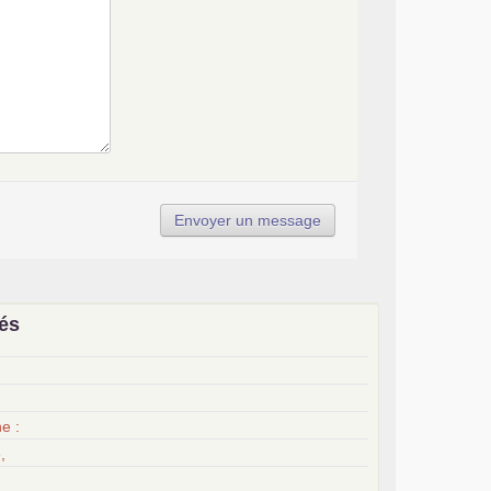
iés
x
e :
,