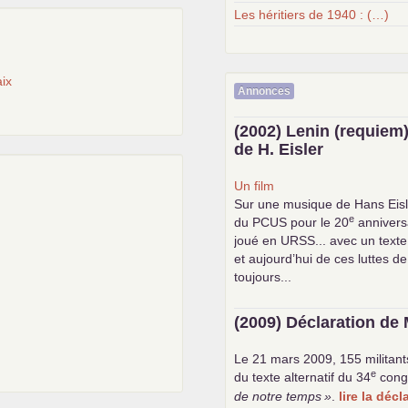
Les héritiers de 1940 : (…)
ix
Annonces
(2002) Lenin (requiem)
de H. Eisler
Un film
Sur une musique de Hans Eisl
e
du
PCUS
pour le 20
anniversa
joué en
URSS
... avec un text
et aujourd’hui de ces luttes de
toujours...
(2009) Déclaration de 
Le 21 mars 2009, 155 militant
e
du texte alternatif du 34
cong
de notre temps
»
.
lire la déc