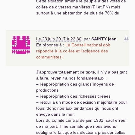
Cette situation amène le peuple à des votes de
colère de diverses manières (
FI
et
FN
) mais
surtout à une abstention de plus de 70% du
corps électoral , seules la grande bourgeoisie et
une partie de la petite bourgeoisie rentière et
retraités va voter et les résultats dans les
e
#
quartiers bourgeois (Neuilly-16
etc ...) le
Le 23 juin 2017 à 22:30
,
par
SAINTY
jean
démontrent .
En réponse à :
Le Conseil national doit
Macron avec 7 millions d’électeurs et 15% des
répondre à la colère et l’exigence des
inscrits va gouverner sans aucune base sociale
communistes
!
sur le terrain pour appliquer sa politique
d’adaptation du capitalisme français à la
J’approuve totalement ce texte, il n’ y a pas tant
concurrence de l’économie asiatique en plein
à faire, revenir à nos fondamentaux :
essor . Les quelques centaines de députés
–
réappropriation des grands moyens de
bidons macronistes n’ont aucun ancrage dans la
productions
réalité sociale du pays et donc ne pourront pas
–
réappropriation des richesses créées
faire passer idéologiquement et pratiquement
–
retour à un mode de décision majoritaire pour
les lois antisociales sur le travail , la retraite , les
tous, donc nos aux tendances qui nous ont
services publics hospitaliers et territoriaux ,
envoyé dans le mur.
l’éducation nationale et même la sécurité . Ce
Lors du comité central de juin 1981, sauf erreur
pouvoir manque de «
porteurs d’eau
» pour faire
de ma part, il me semble que nous avions
boire la tasse au petit peuple .
souligné le fait que les élections présidentielles
Donc notre parti , s’il s’oriente enfin sur une