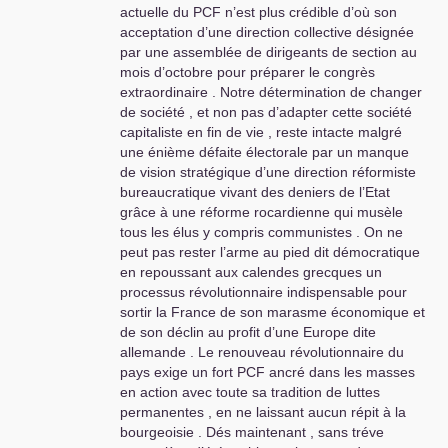
actuelle du
PCF
n’est plus crédible d’où son
Désobéissance civique ,
acceptation d’une direction collective désignée
occupations de lieux de travail , nuit
par une assemblée de dirigeants de section au
debout partout , députés Macron
mois d’octobre pour préparer le congrès
mis au rencart et bien d’autres
extraordinaire . Notre détermination de changer
formes d’action qui peut aboutir à
de société , et non pas d’adapter cette société
une grève générale
e
capitaliste en fin de vie , reste intacte malgré
insurrectionnelle qui renverse la 5
e
une énième défaite électorale par un manque
république et met en place une 6
de vision stratégique d’une direction réformiste
république populaire construisant le
bureaucratique vivant des deniers de l’Etat
socialisme et le communisme
grâce à une réforme rocardienne qui musèle
absolument nécessaire face au
tous les élus y compris communistes . On ne
chaos économique bourgeois et
peut pas rester l’arme au pied dit démocratique
son capitalisme de rente qui détruit
en repoussant aux calendes grecques un
la vie des travailleurs et aussi la
processus révolutionnaire indispensable pour
planète .
sortir la France de son marasme économique et
de son déclin au profit d’une Europe dite
Est-ce que la direction actuelle du
allemande . Le renouveau révolutionnaire du
PCF
est capable d’offrir cette
pays exige un fort
PCF
ancré dans les masses
nouvelle stratégie d’action aux
en action avec toute sa tradition de luttes
militants et au peuple
? Si ce n’est
permanentes , en ne laissant aucun répit à la
pas possible avec cette direction ,
bourgeoisie . Dés maintenant , sans tréve
alors nous devons la changer sur