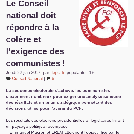
Le Conseil
S’organiser
national doit
Comprendre...
répondre à la
Vie du site
colère et
l’exigence des
communistes
!
Jeudi 22 juin 2017
,
par
lepcf.fr
,
popularité : 1%
Conseil National
|
6
|
La séquence électorale s’achève, les communistes
s’expriment nombreux pour exiger une analyse sérieuse
des résultats et un bilan stratégique permettant des
décisions utiles pour l’avenir du
PCF
.
Les résultats des élections présidentielles et législatives livrent
un paysage politique recomposé.
–
Emmanuel Macron et
LREM
atteignent l’objectif fixé par le