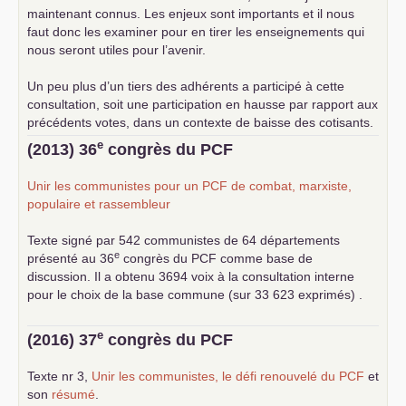
maintenant connus. Les enjeux sont importants et il nous
faut donc les examiner pour en tirer les enseignements qui
nous seront utiles pour l’avenir.
Un peu plus d’un tiers des adhérents a participé à cette
consultation, soit une participation en hausse par rapport aux
précédents votes, dans un contexte de baisse des cotisants.
... lire la suite
e
(2013) 36
congrès du
PCF
Unir les communistes pour un
PCF
de combat, marxiste,
populaire et rassembleur
Texte signé par 542 communistes de 64 départements
e
présenté au 36
congrès du
PCF
comme base de
discussion. Il a obtenu 3694 voix à la consultation interne
pour le choix de la base commune (sur 33 623 exprimés) .
e
(2016) 37
congrès du
PCF
Texte nr 3,
Unir les communistes, le défi renouvelé du
PCF
et
son
résumé
.