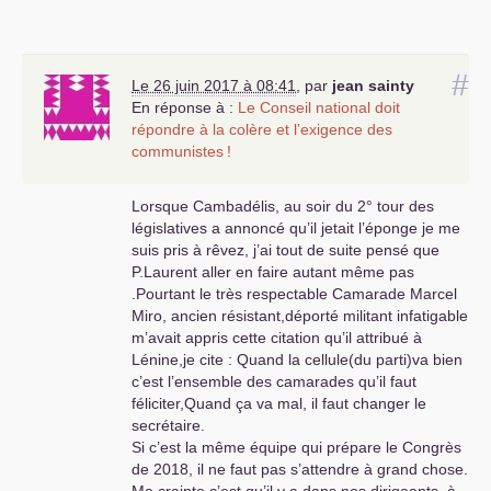
révolutionnaire au profit du vote
réformiste renforcé
UMP
-
PS
, a
décidé d’aller plus vite dans les
réformes dites structurelles (travail-
#
Le 26 juin 2017 à 08:41
,
par
jean sainty
retraites-sécurité sociale-
En réponse à :
Le Conseil national doit
collectivités territoriales) pour
répondre à la colère et l’exigence des
permettre au Patronat
communistes
!
d’économiser les dépenses sociales
et les impôts d’état .
Lorsque Cambadélis, au soir du 2° tour des
L’impopularité de Sarko a permis
législatives a annoncé qu’il jetait l’éponge je me
l’arrivée du frère ennemi bourgeois
suis pris à rêvez, j’ai tout de suite pensé que
Hollande qui a aggravé encore plus
P.Laurent aller en faire autant même pas
les reculs sociaux à la grande joie
.Pourtant le très respectable Camarade Marcel
du Medef . Mais l’impopularité de
Miro, ancien résistant,déporté militant infatigable
Hollande a amené la bourgeoisie à
m’avait appris cette citation qu’il attribué à
changer de cheval avec Macron
Lénine,je cite : Quand la cellule(du parti)va bien
aidé par les troupes
PS
sociaux-
c’est l’ensemble des camarades qu’il faut
libéraux et les Juppéistes
LR
féliciter,Quand ça va mal, il faut changer le
associés aux centristes Modem .
secrétaire.
Avec Macron les réformes
Si c’est la même équipe qui prépare le Congrès
structurelles sur le travail , les
de 2018, il ne faut pas s’attendre à grand chose.
retraites , les collectivités