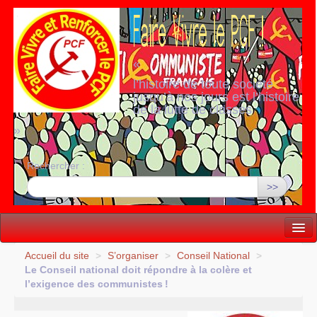
«
l’histoire de toute société
jusqu’à nos jours est l’histoire
de la lutte de classes
»
Rechercher :
>>
Vie politique
Accueil du site
>
S’organiser
>
Conseil National
>
Le Conseil national doit répondre à la colère et
Lutter, Unir...
l’exigence des communistes
!
Internationale