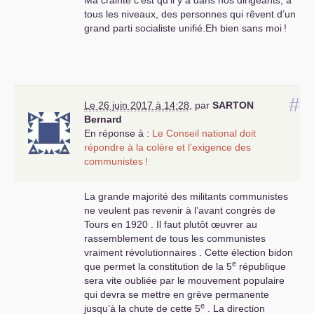
Ma crainte c’est qu’il y a dans nos dirigeants, à
territoriales vont s’amplifier plus
tous les niveaux, des personnes qui rêvent d’un
rapidement car la concurrence
grand parti socialiste unifié.Eh bien sans moi
!
économique sauvage du
capitalisme oblige le patronat
français à compresser fortement le
coût du travail pour concurrencer
l’économie florissante asiatique
(chine et Inde essentiellement) .
#
Le 26 juin 2017 à 14:28
,
par
SARTON
Notre parti doit donc retrouver très
Bernard
vite une force militante
En réponse à :
Le Conseil national doit
révolutionnaire car nos adversaires
répondre à la colère et l’exigence des
se sont donné maximum 18 mois
communistes
!
pour mettre en place cette
régression sociale sans précédent .
La grande majorité des militants communistes
le syndicalisme de classe va être
ne veulent pas revenir à l’avant congrès de
mis à rude épreuve car l’objectif du
Tours en 1920 . Il faut plutôt œuvrer au
gouvernement Macron-Philippe est
rassemblement de tous les communistes
de le détruire au profit d’un
vraiment révolutionnaires . Cette élection bidon
syndicalisme sous la botte
e
que permet la constitution de la 5
république
gouvernementale . Alors il ne faut
sera vite oubliée par le mouvement populaire
plus tergiverser pour empêcher par
qui devra se mettre en grève permanente
toutes sortes d’action ce
e
jusqu’à la chute de cette 5
. La direction
gouvernement de gouverner .