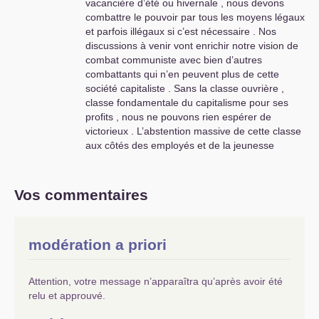
vacancière d’été ou hivernale , nous devons
une base révolutionnaire qui fera
combattre le pouvoir par tous les moyens légaux
peur au bourgeois et l’obligera à
et parfois illégaux si c’est nécessaire . Nos
faire des «
fautes historiques
»
discussions à venir vont enrichir notre vision de
accélérant sa défaite obligatoire
combat communiste avec bien d’autres
pour offrir un autre avenir aux
combattants qui n’en peuvent plus de cette
nouvelles générations mises en
société capitaliste . Sans la classe ouvrière ,
jachères permanentes .
classe fondamentale du capitalisme pour ses
profits , nous ne pouvons rien espérer de
victorieux . L’abstention massive de cette classe
aux côtés des employés et de la jeunesse
populaire démontre qu’elle attend autre chose
que la France Insoumise petite bourgeoise pour
se mettre en action permanente pour supprimer
Vos commentaires
la société capitaliste en fin de logique historique
. Ne loupons pas ce moment qui doit advenir par
la force des choses dialectiquement .
modération a priori
Attention, votre message n’apparaîtra qu’après avoir été
relu et approuvé.