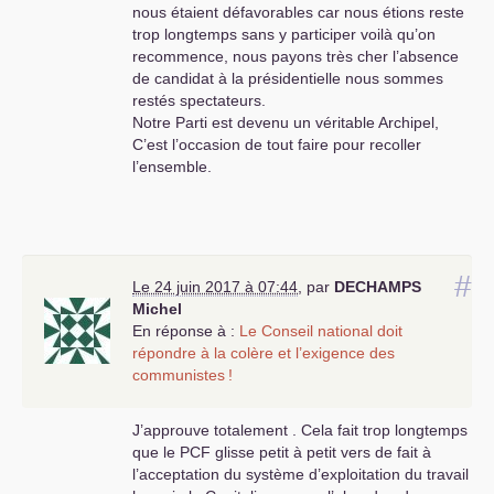
nous étaient défavorables car nous étions reste
ligne révolutionnaire de lutte de classes sans
trop longtemps sans y participer voilà qu’on
compromis , peut redevenir un outil très utile
recommence, nous payons très cher l’absence
pour ce peuple désorienté et en colère . «
La
de candidat à la présidentielle nous sommes
France en Commun
» du
PCF
ou «
L’Avenir en
restés spectateurs.
commun
» de
FI
ne sont pas des programmes
Notre Parti est devenu un véritable Archipel,
révolutionnaires permettant d’ouvrir la voie à la
C’est l’occasion de tout faire pour recoller
société communiste plus que jamais nécessaire
l’ensemble.
aujourd’hui . L’alternative à proposer au peuple
et au pays c’est d’en finir avec la société
capitaliste et non pas d’en panser les plaies
inguérissables . Notre combat est exigeant et
courageux mais il est indispensable dans tous
#
les domaines de la vie sociale , culturelle et
Le 24 juin 2017 à 07:44
,
par
DECHAMPS
économique . La Faucille et le Marteau , le
Michel
drapeau rouge , l’internationale ne sont pas
En réponse à :
Le Conseil national doit
désuets . Au contraire ils sont des symboles
répondre à la colère et l’exigence des
révolutionnaires pour mobiliser la classe
communistes
!
ouvrière , la jeunesse et autres salariés-retraités
contre les capitalistes arrogants et cupides .
J’approuve totalement . Cela fait trop longtemps
Sur une base de classe retrouvée nous pouvons
que le
PCF
glisse petit à petit vers de fait à
réunir tous les communistes dispersés en
l’acceptation du système d’exploitation du travail
diverses chapelles idéologiques et actionner la