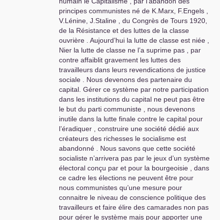
humain le Capitalisme , par l’abandon des
révolte populaire qui n’attend que çà .
principes communistes né de K.Marx, F.Engels ,
Le mouvement historique en cours s’accélère
V.Lénine, J.Staline , du Congrès de Tours 1920,
comme en 1789 et il ne faut pas louper ce
de la Résistance et des luttes de la classe
moment qui doit renverser le capitalisme en fin
ouvrière . Aujourd’hui la lutte de classe est niée ,
de vie catastrophique . Les intellectuels qui
Nier la lutte de classe ne l’a suprime pas , par
analysent dans l’huma la situation restent trop
contre affaiblit gravement les luttes des
dans le «
pourquoi
» et non pas dans la
travailleurs dans leurs revendications de justice
«
solution
» .
sociale . Nous devenons des partenaire du
Tout nous pousse à l’offensive jusqu’à la victoire
capital. Gérer ce système par notre participation
mais certains d’entre nous , dirigeants y compris
dans les institutions du capital ne peut pas être
, gèrent encore la prochaine élection tout en
le but du parti communiste , nous devenons
sachant que la bourgeoisie contrôle très bien
inutile dans la lutte finale contre le capital pour
e
son système électoral avec la 5
république
l’éradiquer , construire une société dédié aux
monarchique . Alors camarades agissons pour
créateurs des richesses le socialisme est
une révolution si possible pacifique sans se faire
abandonné . Nous savons que cette société
d’illusion sur la réaction bourgeoise agrippée à
socialiste n’arrivera pas par le jeux d’un système
ses privilèges comme la Féodalité d’autrefois .
électoral conçu par et pour la bourgeoisie , dans
ce cadre les élections ne peuvent être pour
Bernard
SARTON
, membre de la direction du
nous communistes qu’une mesure pour
PCF
d’Aubagne
connaitre le niveau de conscience politique des
travailleurs et faire élire des camarades non pas
pour gérer le système mais pour apporter une