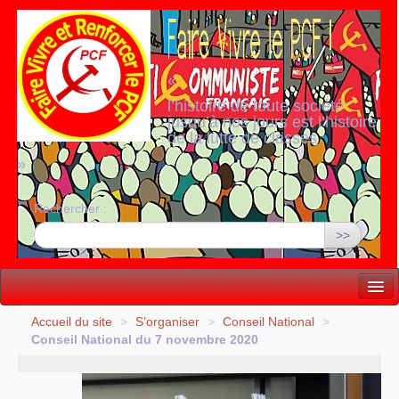
«
l’histoire de toute société
jusqu’à nos jours est l’histoire
de la lutte de classes
»
Rechercher :
>>
Vie politique
Accueil du site
>
S’organiser
>
Conseil National
>
Conseil National du 7 novembre 2020
Lutter, Unir...
Internationale