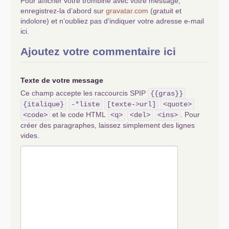
Pour afficher votre trombine avec votre message,
enregistrez-la d’abord sur
gravatar.com
(gratuit et
indolore) et n’oubliez pas d’indiquer votre adresse e-mail
ici.
Ajoutez votre commentaire ici
Texte de votre message
Ce champ accepte les raccourcis SPIP
{{gras}}
{italique}
-*liste
[texte->url]
<quote>
et le code HTML
. Pour
<code>
<q>
<del>
<ins>
créer des paragraphes, laissez simplement des lignes
vides.