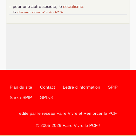
–
pour une autre société, le
socialisme
.
–
le
dernier congrès du
PCF
e
–
contribution de jeunes communistes au 39
congrès :
Six
chantiers pour affirmer l’ambition révolutionnaire du
PCF
–
un texte de Jean-Claude Delaunay
le marxisme est la
science sociale de notre temps
–
un appel
proposé aux partis communistes et ouvrier
d’Europe
–
les
cinq chantiers pour contribuer au débat sur le projet
communiste
Plan du site
Contact
Lettre d'information
SPIP
Sarka-SPIP
GPLv3
édité par le réseau Faire Vivre et Renforcer le
PCF
© 2005-2026 Faire Vivre le
PCF
!