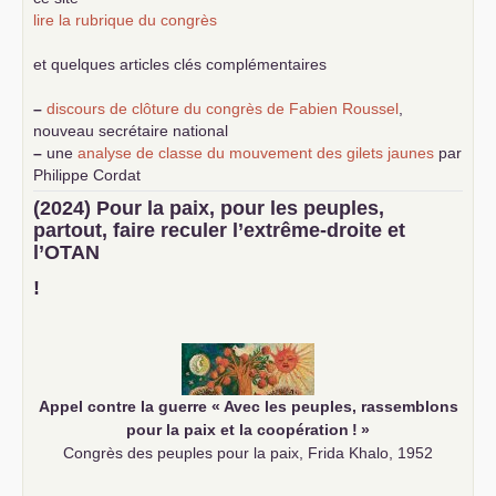
lire la rubrique du congrès
et quelques articles clés complémentaires
–
discours de clôture du congrès de Fabien Roussel
,
nouveau secrétaire national
–
une
analyse de classe du mouvement des gilets jaunes
par
Philippe Cordat
–
un texte de Jean-Claude Delaunay
le marxisme est la
(2024) Pour la paix, pour les peuples,
science sociale de notre temps
partout, faire reculer l’extrême-droite et
–
un appel
proposé aux partis communistes et ouvrier
l’
OTAN
d’Europe
–
demandez
le numéro 10 de la revue Unir les Communistes
!
–
les
cinq chantiers pour contribuer au débat sur le projet
communiste
Appel contre la guerre «
Avec les peuples, rassemblons
pour la paix et la coopération
!
»
Congrès des peuples pour la paix, Frida Khalo, 1952