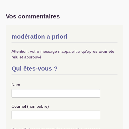
débattre avec des représentants et des
scientifiques de ces pays, c’est aider à penser
une sortie de la crise sanitaire. Je te renvoie
Vos commentaires
aussi articles indiqués plus haut par Muriel
Ternand.
Ce qui se passe dans les écoles est très positif
;
modération a priori
Mais pour l’instant, le gouvernement cède sur
les demi-groupes, pas sur les moyens pour
l’école. Le recrutement de milliers de personnels
Attention, votre message n’apparaîtra qu’après avoir été
et enseignants est une revendication essentielle.
relu et approuvé.
Qui êtes-vous ?
Nom
Courriel (non publié)