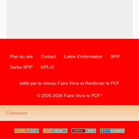
Plan du site
Contact
Lettre d'information
SPIP
Sarka-SPIP
GPLv3
édité par le réseau Faire Vivre et Renforcer le
PCF
© 2005-2026 Faire Vivre le
PCF
!
Connexion