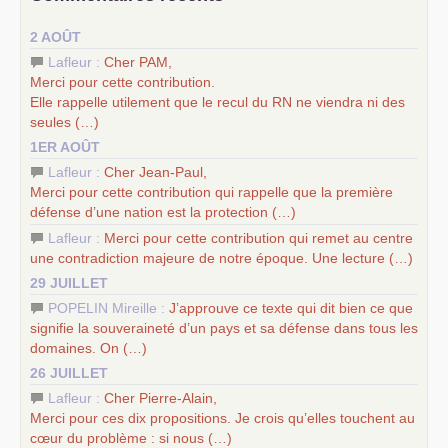
–
un appel
proposé aux partis communistes et ouvrier
2 AOÛT
d’Europe
–
les
cinq chantiers pour contribuer au débat sur le projet
Lafleur :
Cher
PAM
,
communiste
Merci pour cette contribution.
Elle rappelle utilement que le recul du
RN
ne viendra ni des
seules (…)
1ER AOÛT
Lafleur :
Cher Jean-Paul,
Merci pour cette contribution qui rappelle que la première
défense d’une nation est la protection (…)
Lafleur :
Merci pour cette contribution qui remet au centre
une contradiction majeure de notre époque. Une lecture (…)
29 JUILLET
POPELIN Mireille :
J’approuve ce texte qui dit bien ce que
signifie la souveraineté d’un pays et sa défense dans tous les
domaines. On (…)
26 JUILLET
Lafleur :
Cher Pierre-Alain,
Merci pour ces dix propositions. Je crois qu’elles touchent au
cœur du problème : si nous (…)