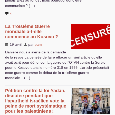
jamais allez au fonds
; mais pourquoi donc être
communiste
? (…)
4
La Troisième Guerre
mondiale a-t-elle
commencé au Kosovo
?
19 avril
,
par
pam
Danielle nous a alerté de la demande
de la revue La pensée de faire effacer un vieil article qu’elle
avait écrit pour dénoncer la guerre de l’
OTAN
contre la Serbie
pour le Kosovo dans le numéro 318 en 1999. L’article présentait
cette guerre comme le début de la troisième guerre
mondiale... (…)
Pétition contre la loi Yadan,
discutée pendant que
l’apartheid israélien vote la
peine de mort systématique
pour les palestiniens
!