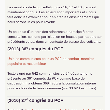
Les résultats de la consultation des 16, 17 et 18 juin sont
maintenant connus. Les enjeux sont importants et il nous
faut donc les examiner pour en tirer les enseignements qui
nous seront utiles pour l’avenir.
Un peu plus d’un tiers des adhérents a participé à cette
consultation, soit une participation en hausse par rapport aux
précédents votes, dans un contexte de baisse des cotisants.
... lire la suite
e
(2013) 36
congrès du
PCF
Unir les communistes pour un
PCF
de combat, marxiste,
populaire et rassembleur
Texte signé par 542 communistes de 64 départements
e
présenté au 36
congrès du
PCF
comme base de
discussion. Il a obtenu 3694 voix à la consultation interne
pour le choix de la base commune (sur 33 623 exprimés) .
e
(2016) 37
congrès du
PCF