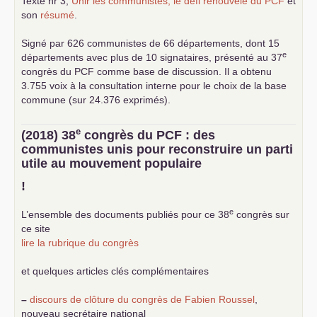
Texte nr 3,
Unir les communistes, le défi renouvelé du
PCF
et
son
résumé
.
Signé par 626 communistes de 66 départements, dont 15
e
départements avec plus de 10 signataires, présenté au 37
congrès du
PCF
comme base de discussion. Il a obtenu
3.755 voix à la consultation interne pour le choix de la base
commune (sur 24.376 exprimés).
e
(2018) 38
congrès du
PCF
: des
communistes unis pour reconstruire un parti
utile au mouvement populaire
!
e
L’ensemble des documents publiés pour ce 38
congrès sur
ce site
lire la rubrique du congrès
et quelques articles clés complémentaires
–
discours de clôture du congrès de Fabien Roussel
,
nouveau secrétaire national