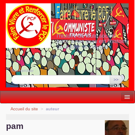
«
l’histoire de toute société
jusqu’à nos jours est l’histoire
de la lutte de classes
»
Rechercher :
>>
Vie politique
Accueil du site
>
auteur
Lutter, Unir...
pam
Internationale