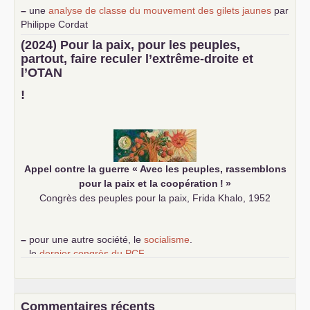
–
une
analyse de classe du mouvement des gilets jaunes
par
Philippe Cordat
–
un texte de Jean-Claude Delaunay
le marxisme est la
(2024) Pour la paix, pour les peuples,
science sociale de notre temps
partout, faire reculer l’extrême-droite et
–
un appel
proposé aux partis communistes et ouvrier
l’
OTAN
d’Europe
–
demandez
le numéro 10 de la revue Unir les Communistes
!
–
les
cinq chantiers pour contribuer au débat sur le projet
communiste
Appel contre la guerre «
Avec les peuples, rassemblons
pour la paix et la coopération
!
»
Congrès des peuples pour la paix, Frida Khalo, 1952
–
pour une autre société, le
socialisme
.
–
le
dernier congrès du
PCF
e
–
contribution de jeunes communistes au 39
congrès :
Six
chantiers pour affirmer l’ambition révolutionnaire du
PCF
–
un texte de Jean-Claude Delaunay
le marxisme est la
Commentaires récents
science sociale de notre temps