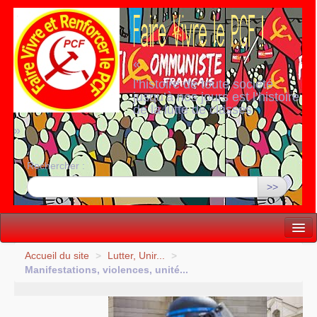
«
l’histoire de toute société
jusqu’à nos jours est l’histoire
de la lutte de classes
»
Rechercher :
>>
Vie politique
Accueil du site
>
Lutter, Unir...
>
Manifestations, violences, unité...
Lutter, Unir...
Internationale