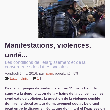
S’organiser
Comprendre...
Vie du site
Manifestations, violences,
unité...
Les conditions de l’élargissement et de la
convergence des luttes sociales
Vendredi 6 mai 2016
,
par
pam
,
popularité : 8%
Lutter, Unir...
|
1
|
er
Des témoignages de médecins sur un 1
mai «
bain de
sang
» à la dénonciation de la «
haine de la police
» par les
syndicats de policiers, la question de la violence semble
dominer le débat autour du mouvement social. Le grand
écart entre le discours médiatique dominant et l’expression