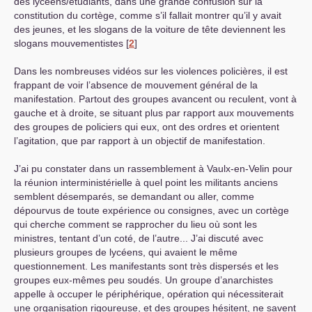
des lycéens/étudiants, dans une grande confusion sur la
constitution du cortège, comme s’il fallait montrer qu’il y avait
des jeunes, et les slogans de la voiture de tête deviennent les
slogans mouvementistes
[
2
]
Dans les nombreuses vidéos sur les violences policières, il est
frappant de voir l’absence de mouvement général de la
manifestation. Partout des groupes avancent ou reculent, vont à
gauche et à droite, se situant plus par rapport aux mouvements
des groupes de policiers qui eux, ont des ordres et orientent
l’agitation, que par rapport à un objectif de manifestation.
J’ai pu constater dans un rassemblement à Vaulx-en-Velin pour
la réunion interministérielle à quel point les militants anciens
semblent désemparés, se demandant ou aller, comme
dépourvus de toute expérience ou consignes, avec un cortège
qui cherche comment se rapprocher du lieu où sont les
ministres, tentant d’un coté, de l’autre... J’ai discuté avec
plusieurs groupes de lycéens, qui avaient le même
questionnement. Les manifestants sont très dispersés et les
groupes eux-mêmes peu soudés. Un groupe d’anarchistes
appelle à occuper le périphérique, opération qui nécessiterait
une organisation rigoureuse, et des groupes hésitent, ne savent