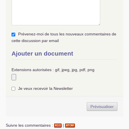
de 11 des 54 compagnies républicaines de
sécurité (
CRS
), parce que celles-ci comportent,
dira le ministre, «
des éléments douteux
», c’est-
à-dire des hommes provenant des “milices
patriotiques” contrôlées par les communistes et
Prévenez-moi de tous les nouveaux commentaires de
dissoutes.
Et ceci le jour-même où les
CRS
tuent Penel,
cette discussion par email
Chaléat et Justet à la gare de Valence.
Une plaque commémorative se trouve toujours
Ajouter un document
à l’Union Locale
CGT
de Valence.
Comme on peut le constater Hollande et les
Extensions autorisées : gif, jpeg, jpg, pdf, png
socialos n’ont jamais «
trahi
», ils sont fidèles à
eux-mêmes. Et l’histoire nous montre aussi
qu’ils peuvent aller beaucoup plus loin…
Je veux recevoir la Newsletter
Suivre les commentaires :
|