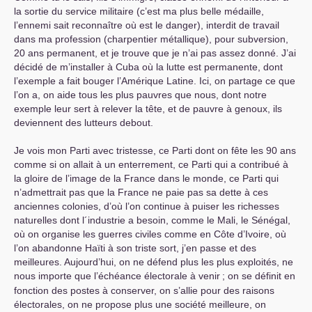
la sortie du service militaire (c’est ma plus belle médaille,
l’ennemi sait reconnaître où est le danger), interdit de travail
dans ma profession (charpentier métallique), pour subversion,
20 ans permanent, et je trouve que je n’ai pas assez donné. J’ai
décidé de m’installer à Cuba où la lutte est permanente, dont
l’exemple a fait bouger l’Amérique Latine. Ici, on partage ce que
l’on a, on aide tous les plus pauvres que nous, dont notre
exemple leur sert à relever la tête, et de pauvre à genoux, ils
deviennent des lutteurs debout.
Je vois mon Parti avec tristesse, ce Parti dont on fête les 90 ans
comme si on allait à un enterrement, ce Parti qui a contribué à
la gloire de l’image de la France dans le monde, ce Parti qui
n’admettrait pas que la France ne paie pas sa dette à ces
anciennes colonies, d’où l’on continue à puiser les richesses
naturelles dont l´industrie a besoin, comme le Mali, le Sénégal,
où on organise les guerres civiles comme en Côte d’Ivoire, où
l’on abandonne Haïti à son triste sort, j’en passe et des
meilleures. Aujourd’hui, on ne défend plus les plus exploités, ne
nous importe que l’échéance électorale à venir
; on se définit en
fonction des postes à conserver, on s’allie pour des raisons
électorales, on ne propose plus une société meilleure, on