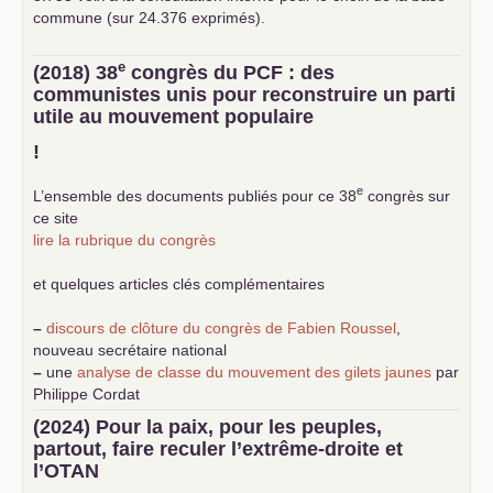
commune (sur 24.376 exprimés).
e
(2018) 38
congrès du
PCF
: des
communistes unis pour reconstruire un parti
utile au mouvement populaire
!
e
L’ensemble des documents publiés pour ce 38
congrès sur
ce site
lire la rubrique du congrès
et quelques articles clés complémentaires
–
discours de clôture du congrès de Fabien Roussel
,
nouveau secrétaire national
–
une
analyse de classe du mouvement des gilets jaunes
par
Philippe Cordat
–
un texte de Jean-Claude Delaunay
le marxisme est la
(2024) Pour la paix, pour les peuples,
science sociale de notre temps
partout, faire reculer l’extrême-droite et
–
un appel
proposé aux partis communistes et ouvrier
l’
OTAN
d’Europe