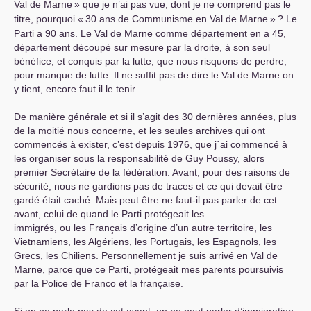
Val de Marne
» que je n’ai pas vue, dont je ne comprend pas le
titre, pourquoi «
30 ans de Communisme en Val de Marne
»
? Le
Parti a 90 ans. Le Val de Marne comme département en a 45,
département découpé sur mesure par la droite, à son seul
bénéfice, et conquis par la lutte, que nous risquons de perdre,
pour manque de lutte. Il ne suffit pas de dire le Val de Marne on
y tient, encore faut il le tenir.
De manière générale et si il s’agit des 30 dernières années, plus
de la moitié nous concerne, et les seules archives qui ont
commencés à exister, c’est depuis 1976, que j´ai commencé à
les organiser sous la responsabilité de Guy Poussy, alors
premier Secrétaire de la fédération. Avant, pour des raisons de
sécurité, nous ne gardions pas de traces et ce qui devait être
gardé était caché. Mais peut être ne faut-il pas parler de cet
avant, celui de quand le Parti protégeait les
immigrés, ou les Français d’origine d’un autre territoire, les
Vietnamiens, les Algériens, les Portugais, les Espagnols, les
Grecs, les Chiliens. Personnellement je suis arrivé en Val de
Marne, parce que ce Parti, protégeait mes parents poursuivis
par la Police de Franco et la française.