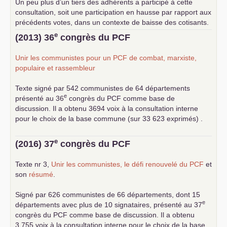
Un peu plus d’un tiers des adhérents a participé à cette
consultation, soit une participation en hausse par rapport aux
précédents votes, dans un contexte de baisse des cotisants.
... lire la suite
e
(2013) 36
congrès du
PCF
Unir les communistes pour un
PCF
de combat, marxiste,
populaire et rassembleur
Texte signé par 542 communistes de 64 départements
e
présenté au 36
congrès du
PCF
comme base de
discussion. Il a obtenu 3694 voix à la consultation interne
pour le choix de la base commune (sur 33 623 exprimés) .
e
(2016) 37
congrès du
PCF
Texte nr 3,
Unir les communistes, le défi renouvelé du
PCF
et
son
résumé
.
Signé par 626 communistes de 66 départements, dont 15
e
départements avec plus de 10 signataires, présenté au 37
congrès du
PCF
comme base de discussion. Il a obtenu
3.755 voix à la consultation interne pour le choix de la base