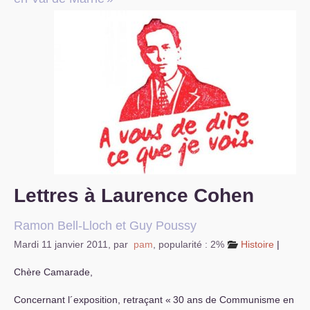
S’organiser
Comprendre...
Vie du site
Lettres à Laurence Cohen
Ramon Bell-Lloch et Guy Poussy
Mardi 11 janvier 2011
,
par
pam
,
popularité : 2%
Histoire
|
Chère Camarade,
Concernant l´exposition, retraçant «
30 ans de Communisme en