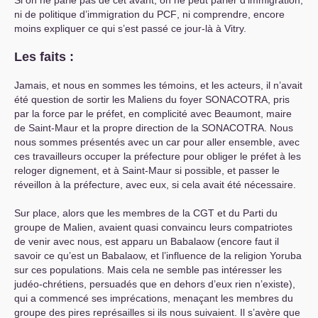
Si on ne parle pas de cet avant, on ne peut parler d’immigration,
ni de politique d’immigration du
PCF
, ni comprendre, encore
moins expliquer ce qui s’est passé ce jour-là à Vitry.
Les faits :
Jamais, et nous en sommes les témoins, et les acteurs, il n’avait
été question de sortir les Maliens du foyer
SONACOTRA
, pris
par la force par le préfet, en complicité avec Beaumont, maire
de Saint-Maur et la propre direction de la
SONACOTRA
. Nous
nous sommes présentés avec un car pour aller ensemble, avec
ces travailleurs occuper la préfecture pour obliger le préfet à les
reloger dignement, et à Saint-Maur si possible, et passer le
réveillon à la préfecture, avec eux, si cela avait été nécessaire.
Sur place, alors que les membres de la
CGT
et du Parti du
groupe de Malien, avaient quasi convaincu leurs compatriotes
de venir avec nous, est apparu un Babalaow (encore faut il
savoir ce qu’est un Babalaow, et l’influence de la religion Yoruba
sur ces populations. Mais cela ne semble pas intéresser les
judéo-chrétiens, persuadés que en dehors d’eux rien n’existe),
qui a commencé ses imprécations, menaçant les membres du
groupe des pires représailles si ils nous suivaient. Il s’avère que