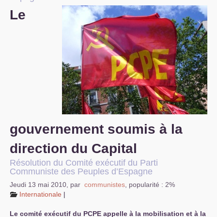
Le
S’organiser
Comprendre...
Vie du site
gouvernement soumis à la
direction du Capital
Résolution du Comité exécutif du Parti
Communiste des Peuples d’Espagne
Jeudi 13 mai 2010
,
par
communistes
,
popularité : 2%
Internationale
|
Le comité exécutif du
PCPE
appelle à la mobilisation et à la