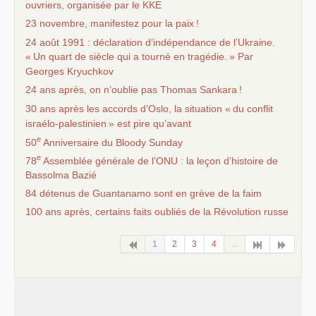
ouvriers, organisée par le
KKE
23 novembre, manifestez pour la paix
!
24 août 1991 : déclaration d’indépendance de l’Ukraine.
«
Un quart de siècle qui a tourné en tragédie.
» Par
Georges Kryuchkov
24 ans après, on n’oublie pas Thomas Sankara
!
30 ans après les accords d’Oslo, la situation «
du conflit
israélo-palestinien
» est pire qu’avant
e
50
Anniversaire du Bloody Sunday
e
78
Assemblée générale de l’
ONU
: la leçon d’histoire de
Bassolma Bazié
84 détenus de Guantanamo sont en grève de la faim
100 ans après, certains faits oubliés de la Révolution russe
1
2
3
4
...