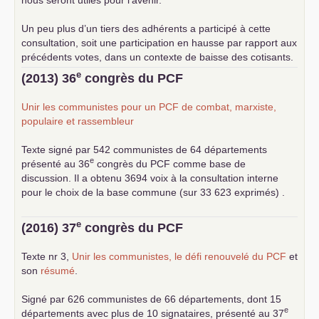
Un peu plus d’un tiers des adhérents a participé à cette
consultation, soit une participation en hausse par rapport aux
précédents votes, dans un contexte de baisse des cotisants.
... lire la suite
e
(2013) 36
congrès du
PCF
Unir les communistes pour un
PCF
de combat, marxiste,
populaire et rassembleur
Texte signé par 542 communistes de 64 départements
e
présenté au 36
congrès du
PCF
comme base de
discussion. Il a obtenu 3694 voix à la consultation interne
pour le choix de la base commune (sur 33 623 exprimés) .
e
(2016) 37
congrès du
PCF
Texte nr 3,
Unir les communistes, le défi renouvelé du
PCF
et
son
résumé
.
Signé par 626 communistes de 66 départements, dont 15
e
départements avec plus de 10 signataires, présenté au 37