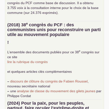
congrès du
PCF
comme base de discussion. Il a obtenu
3.755 voix à la consultation interne pour le choix de la base
commune (sur 24.376 exprimés).
e
(2018) 38
congrès du
PCF
: des
communistes unis pour reconstruire un parti
utile au mouvement populaire
!
e
L’ensemble des documents publiés pour ce 38
congrès sur
ce site
lire la rubrique du congrès
et quelques articles clés complémentaires
–
discours de clôture du congrès de Fabien Roussel
,
nouveau secrétaire national
–
une
analyse de classe du mouvement des gilets jaunes
par
Philippe Cordat
–
un texte de Jean-Claude Delaunay
le marxisme est la
(2024) Pour la paix, pour les peuples,
science sociale de notre temps
partout, faire reculer l’extrême-droite et