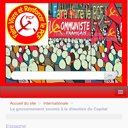
«
l’histoire de toute société
jusqu’à nos jours est l’histoire
de la lutte de classes
»
Rechercher :
>>
Vie politique
Accueil du site
>
Internationale
>
Le gouvernement soumis à la direction du Capital
Lutter, Unir...
Internationale
Espagne