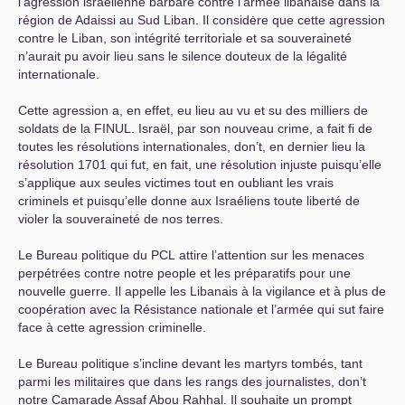
l’agression israélienne barbare contre l’armée libanaise dans la
région de Adaissi au Sud Liban. Il considėre que cette agression
contre le Liban, son intégrité territoriale et sa souveraineté
n’aurait pu avoir lieu sans le silence douteux de la légalité
internationale.
Cette agression a, en effet, eu lieu au vu et su des milliers de
soldats de la
FINUL
. Israël, par son nouveau crime, a fait fi de
toutes les résolutions internationales, don’t, en dernier lieu la
résolution 1701 qui fut, en fait, une résolution injuste puisqu’elle
s’applique aux seules victimes tout en oubliant les vrais
criminels et puisqu’elle donne aux Israéliens toute liberté de
violer la souveraineté de nos terres.
Le Bureau politique du
PCL
attire l’attention sur les menaces
perpétrées contre notre people et les préparatifs pour une
nouvelle guerre. Il appelle les Libanais à la vigilance et à plus de
coopération avec la Résistance nationale et l’armée qui sut faire
face à cette agression criminelle.
Le Bureau politique s’incline devant les martyrs tombés, tant
parmi les militaires que dans les rangs des journalistes, don’t
notre Camarade Assaf Abou Rahhal. Il souhaite un prompt