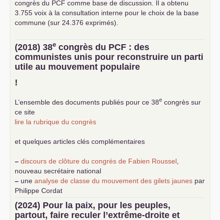
congrès du
PCF
comme base de discussion. Il a obtenu
3.755 voix à la consultation interne pour le choix de la base
commune (sur 24.376 exprimés).
e
(2018) 38
congrès du
PCF
: des
communistes unis pour reconstruire un parti
utile au mouvement populaire
!
e
L’ensemble des documents publiés pour ce 38
congrès sur
ce site
lire la rubrique du congrès
et quelques articles clés complémentaires
–
discours de clôture du congrès de Fabien Roussel
,
nouveau secrétaire national
–
une
analyse de classe du mouvement des gilets jaunes
par
Philippe Cordat
–
un texte de Jean-Claude Delaunay
le marxisme est la
(2024) Pour la paix, pour les peuples,
science sociale de notre temps
partout, faire reculer l’extrême-droite et
–
un appel
proposé aux partis communistes et ouvrier