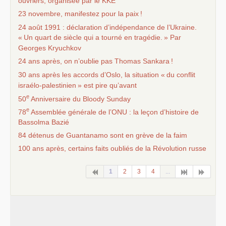
ouvriers, organisée par le
KKE
23 novembre, manifestez pour la paix
!
24 août 1991 : déclaration d’indépendance de l’Ukraine.
«
Un quart de siècle qui a tourné en tragédie.
» Par
Georges Kryuchkov
24 ans après, on n’oublie pas Thomas Sankara
!
30 ans après les accords d’Oslo, la situation «
du conflit
israélo-palestinien
» est pire qu’avant
e
50
Anniversaire du Bloody Sunday
e
78
Assemblée générale de l’
ONU
: la leçon d’histoire de
Bassolma Bazié
84 détenus de Guantanamo sont en grève de la faim
100 ans après, certains faits oubliés de la Révolution russe
1
2
3
4
...