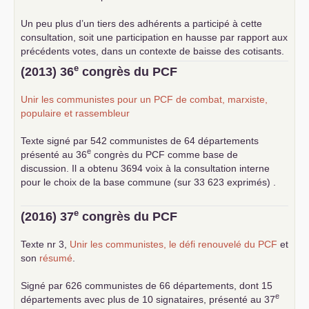
Un peu plus d’un tiers des adhérents a participé à cette
consultation, soit une participation en hausse par rapport aux
précédents votes, dans un contexte de baisse des cotisants.
... lire la suite
e
(2013) 36
congrès du
PCF
Unir les communistes pour un
PCF
de combat, marxiste,
populaire et rassembleur
Texte signé par 542 communistes de 64 départements
e
présenté au 36
congrès du
PCF
comme base de
discussion. Il a obtenu 3694 voix à la consultation interne
pour le choix de la base commune (sur 33 623 exprimés) .
e
(2016) 37
congrès du
PCF
Texte nr 3,
Unir les communistes, le défi renouvelé du
PCF
et
son
résumé
.
Signé par 626 communistes de 66 départements, dont 15
e
départements avec plus de 10 signataires, présenté au 37