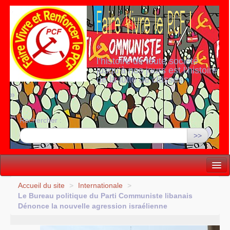
«
l’histoire de toute société
jusqu’à nos jours est l’histoire
de la lutte de classes
»
Rechercher :
>>
Vie politique
Accueil du site
>
Internationale
>
Le Bureau politique du Parti Communiste libanais
Lutter, Unir...
Dénonce la nouvelle agression israélienne
Internationale