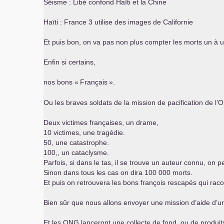
Séisme : Libé confond Haïti et la Chine
Haïti : France 3 utilise des images de Californie
Et puis bon, on va pas non plus compter les morts un à u
Enfin si certains,
nos bons «
Français
».
Ou les braves soldats de la mission de pacification de l’
O
Deux victimes françaises, un drame,
10 victimes, une tragédie.
50, une catastrophe.
100,, un cataclysme.
Parfois, si dans le tas, il se trouve un auteur connu, on p
Sinon dans tous les cas on dira 100 000 morts.
Et puis on retrouvera les bons françois rescapés qui racon
Bien sûr que nous allons envoyer une mission d’aide d’u
Et les
ONG
lanceront une collecte de fond, ou de produit