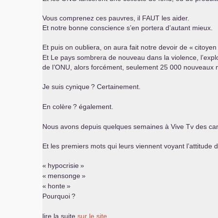
Vous comprenez ces pauvres, il
FAUT
les aider.
Et notre bonne conscience s’en portera d’autant mieux.
Et puis on oubliera, on aura fait notre devoir de «
citoye
Et Le pays sombrera de nouveau dans la violence, l’exploit
de l’
ONU
, alors forcément, seulement 25 000 nouveaux mor
Je suis cynique
? Certainement.
En colère
? également.
Nous avons depuis quelques semaines à Vive Tv des camar
Et les premiers mots qui leurs viennent voyant l’attitude de
«
hypocrisie
»
«
mensonge
»
«
honte
»
Pourquoi
?
lire la suite
sur le site