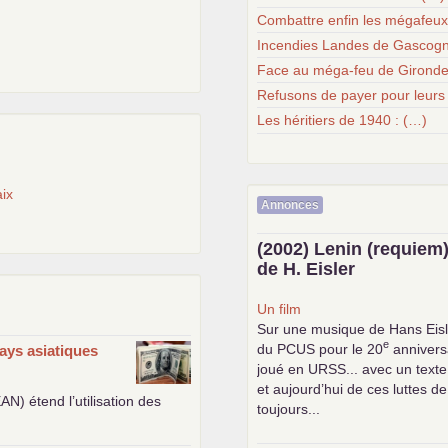
Combattre enfin les mégafeu
Incendies Landes de Gascogn
Face au méga-feu de Gironde
Refusons de payer pour leurs
Les héritiers de 1940 : (…)
ix
Annonces
(2002) Lenin (requiem)
de H. Eisler
Un film
Sur une musique de Hans Eisl
e
du
PCUS
pour le 20
anniversa
ays asiatiques
joué en
URSS
... avec un text
et aujourd’hui de ces luttes de
EAN
) étend l’utilisation des
toujours...