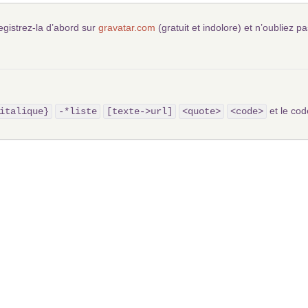
egistrez-la d’abord sur
gravatar.com
(gratuit et indolore) et n’oubliez pa
et le c
italique}
-*liste
[texte->url]
<quote>
<code>