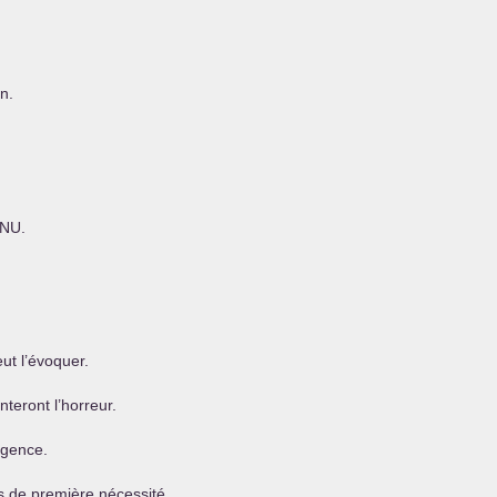
n.
NU
.
eut l’évoquer.
teront l’horreur.
rgence.
s de première nécessité.