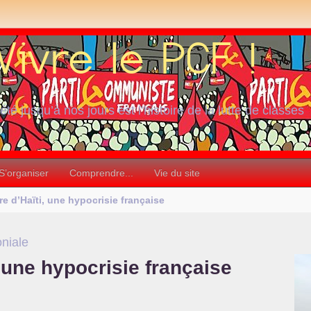
iété jusqu’à nos jours est l’histoire de la lutte de classes
S’organiser
Comprendre...
Vie du site
re d’Haïti, une hypocrisie française
niale
, une hypocrisie française