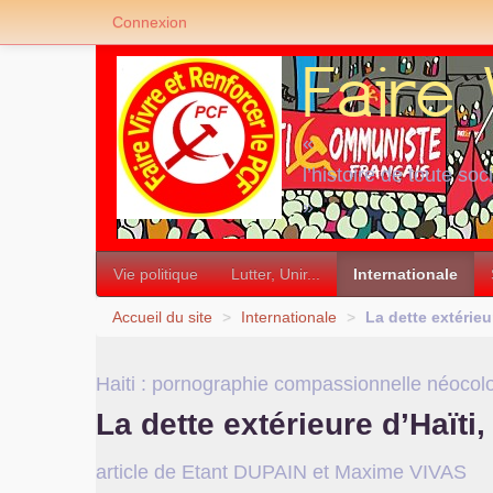
Connexion
«
l’histoire de toute soc
»
Vie politique
Lutter, Unir...
Internationale
Accueil du site
>
Internationale
>
La dette extérieu
Haiti : pornographie compassionnelle néocolo
La dette extérieure d’Haïti
article de Etant
DUPAIN
et Maxime
VIVAS