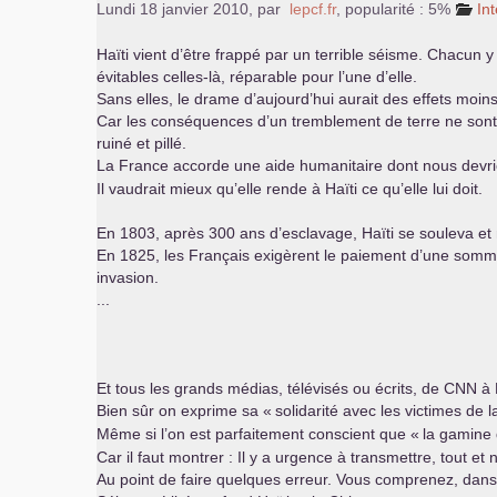
Lundi 18 janvier 2010
,
par
lepcf.fr
,
popularité : 5%
In
Haïti vient d’être frappé par un terrible séisme. Chacun y
évitables celles-là, réparable pour l’une d’elle.
Sans elles, le drame d’aujourd’hui aurait des effets mo
Car les conséquences d’un tremblement de terre ne sont
ruiné et pillé.
La France accorde une aide humanitaire dont nous devrio
Il vaudrait mieux qu’elle rende à Haïti ce qu’elle lui doit.
En 1803, après 300 ans d’esclavage, Haïti se souleva et 
En 1825, les Français exigèrent le paiement d’une somme
invasion.
...
Et tous les grands médias, télévisés ou écrits, de
CNN
à 
Bien sûr on exprime sa «
solidarité avec les victimes de 
Même si l’on est parfaitement conscient que «
la gamine 
Car il faut montrer : Il y a urgence à transmettre, tout et 
Au point de faire quelques erreur. Vous comprenez, dans la