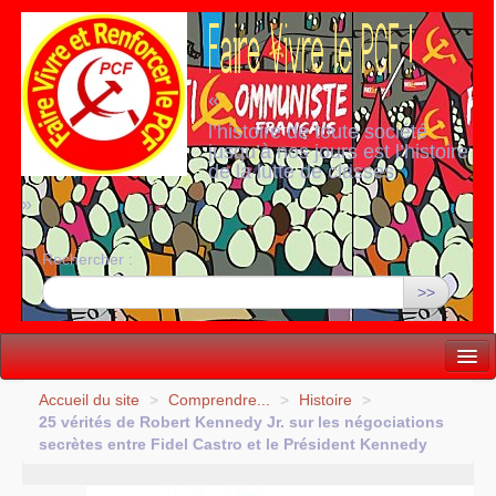
«
l’histoire de toute société
jusqu’à nos jours est l’histoire
de la lutte de classes
»
Rechercher :
>>
Vie politique
Accueil du site
>
Comprendre...
>
Histoire
>
25 vérités de Robert Kennedy Jr. sur les négociations
Lutter, Unir...
secrètes entre Fidel Castro et le Président Kennedy
Internationale