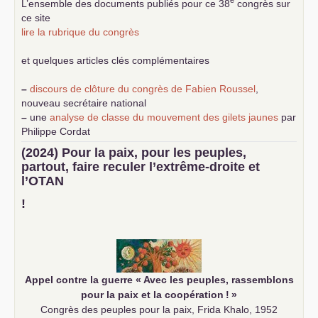
e
L’ensemble des documents publiés pour ce 38
congrès sur
ce site
lire la rubrique du congrès
et quelques articles clés complémentaires
–
discours de clôture du congrès de Fabien Roussel
,
nouveau secrétaire national
–
une
analyse de classe du mouvement des gilets jaunes
par
Philippe Cordat
–
un texte de Jean-Claude Delaunay
le marxisme est la
(2024) Pour la paix, pour les peuples,
science sociale de notre temps
partout, faire reculer l’extrême-droite et
–
un appel
proposé aux partis communistes et ouvrier
l’
OTAN
d’Europe
–
demandez
le numéro 10 de la revue Unir les Communistes
!
–
les
cinq chantiers pour contribuer au débat sur le projet
communiste
Appel contre la guerre «
Avec les peuples, rassemblons
pour la paix et la coopération
!
»
Congrès des peuples pour la paix, Frida Khalo, 1952