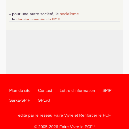
–
pour une autre société, le
socialisme
.
–
le
dernier congrès du
PCF
e
–
contribution de jeunes communistes au 39
congrès :
Six
chantiers pour affirmer l’ambition révolutionnaire du
PCF
–
un texte de Jean-Claude Delaunay
le marxisme est la
science sociale de notre temps
–
un appel
proposé aux partis communistes et ouvrier
d’Europe
–
les
cinq chantiers pour contribuer au débat sur le projet
communiste
Plan du site
Contact
Lettre d'information
SPIP
Sarka-SPIP
GPLv3
édité par le réseau Faire Vivre et Renforcer le
PCF
© 2005-2026 Faire Vivre le
PCF
!