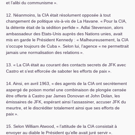
et l’alibi du communisme
».
12. Néanmoins, la
CIA
était résolument opposée à tout
changement de politique vis-à-vis de La Havane. «
Pour la
CIA
,
la détente était de la sédition perfide
». Adlai Stevenson, alors
ambassadeur des Etats-Unis auprès des Nations unies, avait
mis en garde le Président Kennedy : «
Malheureusement, la
CIA
s’occupe toujours de Cuba
». Selon lui, l’agence «
ne permettrait
jamais une normalisation des relations
».
13. «
La
CIA
était au courant des contacts secrets de
JFK
avec
Castro et s’est efforcée de saboter les efforts de paix
».
14. Ainsi, en avril 1963, «
des agents de la
CIA
ont secrètement
aspergé de poison mortel une combinaison de plongée censée
être offerte à Castro par James Donovan et John Dolan, les
émissaires de
JFK
, espérant ainsi l’assassiner, accuser
JFK
du
meurtre, et le discréditer totalement ainsi que ses efforts de
paix
».
15. Selon William Atwood, «
l’attitude de la
CIA
consistait à
envoyer au diable le Président qu’elle avait juré servir
».