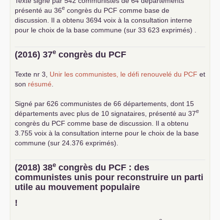
Texte signé par 542 communistes de 64 départements
e
présenté au 36
congrès du
PCF
comme base de
discussion. Il a obtenu 3694 voix à la consultation interne
pour le choix de la base commune (sur 33 623 exprimés) .
e
(2016) 37
congrès du
PCF
Texte nr 3,
Unir les communistes, le défi renouvelé du
PCF
et
son
résumé
.
Signé par 626 communistes de 66 départements, dont 15
e
départements avec plus de 10 signataires, présenté au 37
congrès du
PCF
comme base de discussion. Il a obtenu
3.755 voix à la consultation interne pour le choix de la base
commune (sur 24.376 exprimés).
e
(2018) 38
congrès du
PCF
: des
communistes unis pour reconstruire un parti
utile au mouvement populaire
!