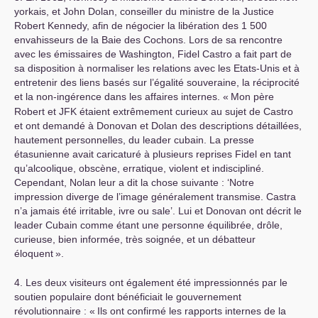
yorkais, et John Dolan, conseiller du ministre de la Justice
Robert Kennedy, afin de négocier la libération des 1 500
envahisseurs de la Baie des Cochons. Lors de sa rencontre
avec les émissaires de Washington, Fidel Castro a fait part de
sa disposition à normaliser les relations avec les Etats-Unis et à
entretenir des liens basés sur l’égalité souveraine, la réciprocité
et la non-ingérence dans les affaires internes. «
Mon père
Robert et
JFK
étaient extrêmement curieux au sujet de Castro
et ont demandé à Donovan et Dolan des descriptions détaillées,
hautement personnelles, du leader cubain. La presse
étasunienne avait caricaturé à plusieurs reprises Fidel en tant
qu’alcoolique, obscène, erratique, violent et indiscipliné.
Cependant, Nolan leur a dit la chose suivante : ‘Notre
impression diverge de l’image généralement transmise. Castra
n’a jamais été irritable, ivre ou sale’. Lui et Donovan ont décrit le
leader Cubain comme étant une personne équilibrée, drôle,
curieuse, bien informée, très soignée, et un débatteur
éloquent
».
4. Les deux visiteurs ont également été impressionnés par le
soutien populaire dont bénéficiait le gouvernement
révolutionnaire : «
Ils ont confirmé les rapports internes de la