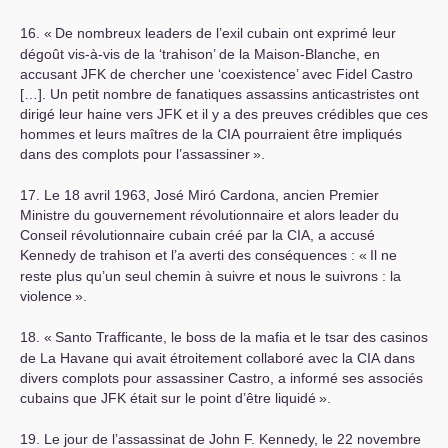
16. «
De nombreux leaders de l’exil cubain ont exprimé leur
dégoût vis-à-vis de la ‘trahison’ de la Maison-Blanche, en
accusant
JFK
de chercher une ‘coexistence’ avec Fidel Castro
[…]. Un petit nombre de fanatiques assassins anticastristes ont
dirigé leur haine vers
JFK
et il y a des preuves crédibles que ces
hommes et leurs maîtres de la
CIA
pourraient être impliqués
dans des complots pour l’assassiner
».
17. Le 18 avril 1963, José Miró Cardona, ancien Premier
Ministre du gouvernement révolutionnaire et alors leader du
Conseil révolutionnaire cubain créé par la
CIA
, a accusé
Kennedy de trahison et l’a averti des conséquences : «
Il ne
reste plus qu’un seul chemin à suivre et nous le suivrons : la
violence
».
18. «
Santo Trafficante, le boss de la mafia et le tsar des casinos
de La Havane qui avait étroitement collaboré avec la
CIA
dans
divers complots pour assassiner Castro, a informé ses associés
cubains que
JFK
était sur le point d’être liquidé
».
19. Le jour de l’assassinat de John F. Kennedy, le 22 novembre